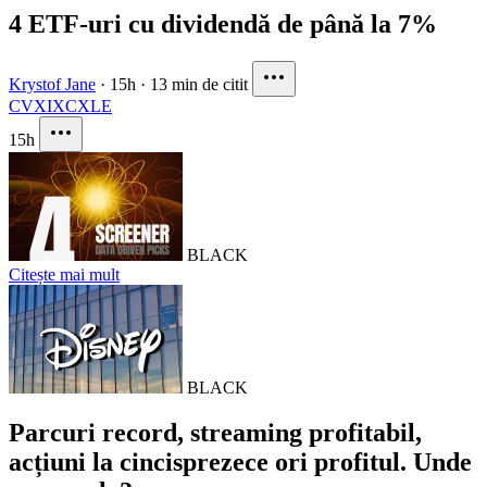
4 ETF-uri cu dividendă de până la 7%
Krystof Jane
·
15h
·
13 min de citit
CVX
IXC
XLE
15h
BLACK
Citește mai mult
BLACK
Parcuri record, streaming profitabil,
acțiuni la cincisprezece ori profitul. Unde