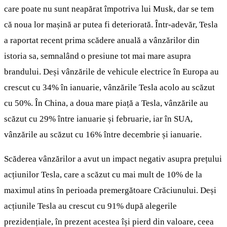
care poate nu sunt neapărat împotriva lui Musk, dar se tem
că noua lor mașină ar putea fi deteriorată. Într-adevăr, Tesla
a raportat recent prima scădere anuală a vânzărilor din
istoria sa, semnalând o presiune tot mai mare asupra
brandului. Deși vânzările de vehicule electrice în Europa au
crescut cu 34% în ianuarie, vânzările Tesla acolo au scăzut
cu 50%. În China, a doua mare piață a Tesla, vânzările au
scăzut cu 29% între ianuarie și februarie, iar în SUA,
vânzările au scăzut cu 16% între decembrie și ianuarie.
Scăderea vânzărilor a avut un impact negativ asupra prețului
acțiunilor Tesla, care a scăzut cu mai mult de 10% de la
maximul atins în perioada premergătoare Crăciunului. Deși
acțiunile Tesla au crescut cu 91% după alegerile
prezidențiale, în prezent acestea își pierd din valoare, ceea