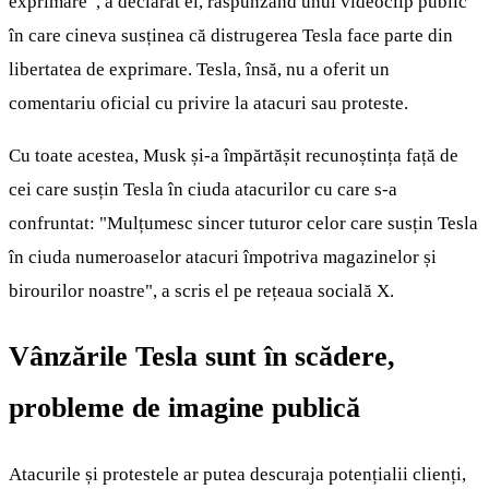
exprimare”, a declarat el, răspunzând unui videoclip public
în care cineva susținea că distrugerea Tesla face parte din
libertatea de exprimare. Tesla, însă, nu a oferit un
comentariu oficial cu privire la atacuri sau proteste.
Cu toate acestea, Musk și-a împărtășit recunoștința față de
cei care susțin Tesla în ciuda atacurilor cu care s-a
confruntat: "Mulțumesc sincer tuturor celor care susțin Tesla
în ciuda numeroaselor atacuri împotriva magazinelor și
birourilor noastre", a scris el pe rețeaua socială X.
Vânzările Tesla sunt în scădere,
probleme de imagine publică
Atacurile și protestele ar putea descuraja potențialii clienți,