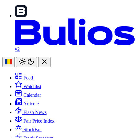
v2
Feed
Watchlist
Calendar
Articole
Flash News
Fair Price Index
StockBot