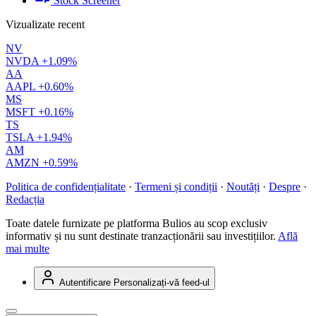
Stock Screener
Vizualizate recent
NV
NVDA
+1.09%
AA
AAPL
+0.60%
MS
MSFT
+0.16%
TS
TSLA
+1.94%
AM
AMZN
+0.59%
Politica de confidențialitate
·
Termeni și condiții
·
Noutăți
·
Despre
·
Redacția
Toate datele furnizate pe platforma Bulios au scop exclusiv
informativ și nu sunt destinate tranzacționării sau investițiilor.
Află
mai multe
Autentificare
Personalizați-vă feed-ul