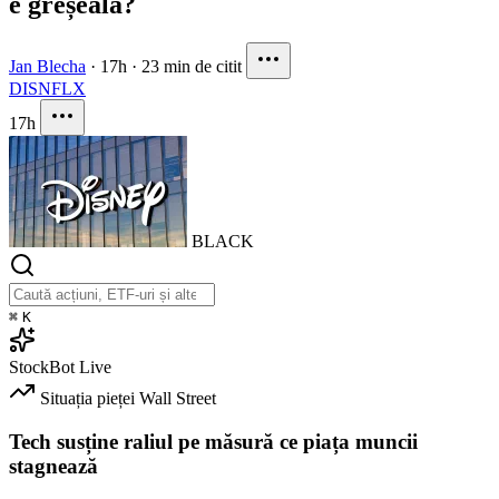
e greșeala?
Jan Blecha
·
17h
·
23 min de citit
DIS
NFLX
17h
BLACK
⌘
K
StockBot
Live
Situația pieței
Wall Street
Tech susține raliul pe măsură ce piața muncii
stagnează