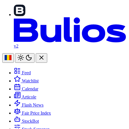
v2
Feed
Watchlist
Calendar
Articole
Flash News
Fair Price Index
StockBot