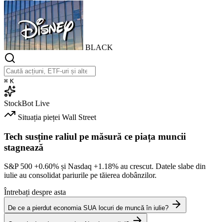
BLACK
⌘
K
StockBot
Live
Situația pieței
Wall Street
Tech susține raliul pe măsură ce piața muncii
stagnează
S&P 500
+0.60%
și Nasdaq
+1.18%
au crescut. Datele slabe din
iulie au consolidat pariurile pe tăierea dobânzilor.
Întrebați despre asta
De ce a pierdut economia SUA locuri de muncă în iulie?