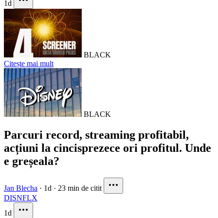
1d
BLACK
Citește mai mult
BLACK
Parcuri record, streaming profitabil,
acțiuni la cincisprezece ori profitul. Unde
e greșeala?
Jan Blecha
·
1d
·
23 min de citit
DIS
NFLX
1d