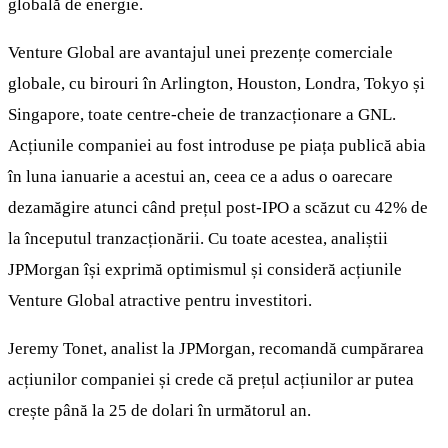
globală de energie.
Venture Global are avantajul unei prezențe comerciale
globale, cu birouri în Arlington, Houston, Londra, Tokyo și
Singapore, toate centre-cheie de tranzacționare a GNL.
Acțiunile companiei au fost introduse pe piața publică abia
în luna ianuarie a acestui an, ceea ce a adus o oarecare
dezamăgire atunci când prețul post-IPO a scăzut cu 42% de
la începutul tranzacționării. Cu toate acestea, analiștii
JPMorgan își exprimă optimismul și consideră acțiunile
Venture Global atractive pentru investitori.
Jeremy Tonet, analist la JPMorgan, recomandă cumpărarea
acțiunilor companiei și crede că prețul acțiunilor ar putea
crește până la 25 de dolari în următorul an.