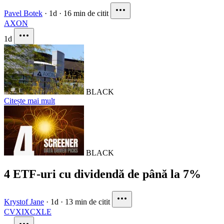
Pavel Botek
·
1d
·
16 min de citit
AXON
1d
BLACK
Citește mai mult
BLACK
4 ETF-uri cu dividendă de până la 7%
Krystof Jane
·
1d
·
13 min de citit
CVX
IXC
XLE