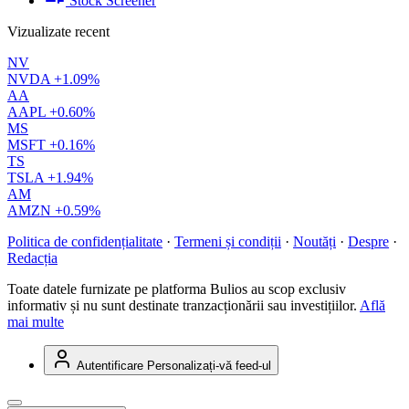
Stock Screener
Vizualizate recent
NV
NVDA
+1.09%
AA
AAPL
+0.60%
MS
MSFT
+0.16%
TS
TSLA
+1.94%
AM
AMZN
+0.59%
Politica de confidențialitate
·
Termeni și condiții
·
Noutăți
·
Despre
·
Redacția
Toate datele furnizate pe platforma Bulios au scop exclusiv
informativ și nu sunt destinate tranzacționării sau investițiilor.
Află
mai multe
Autentificare
Personalizați-vă feed-ul