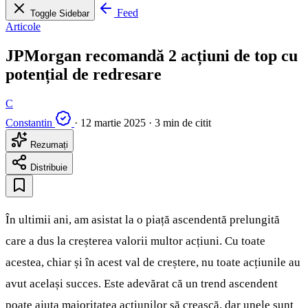
Feed
Toggle Sidebar
Articole
JPMorgan recomandă 2 acțiuni de top cu
potențial de redresare
C
Constantin
·
12 martie 2025
·
3 min de citit
Rezumați
Distribuie
În ultimii ani, am asistat la o piață ascendentă prelungită
care a dus la creșterea valorii multor acțiuni. Cu toate
acestea, chiar și în acest val de creștere, nu toate acțiunile au
avut același succes. Este adevărat că un trend ascendent
poate ajuta majoritatea acțiunilor să crească, dar unele sunt