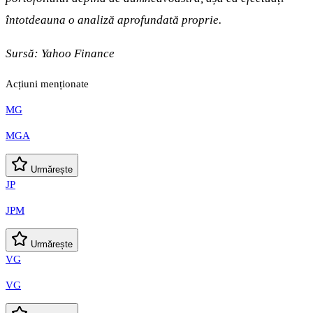
întotdeauna o analiză aprofundată proprie.
Sursă:
Yahoo Finance
Acțiuni menționate
MG
MGA
Urmărește
JP
JPM
Urmărește
VG
VG