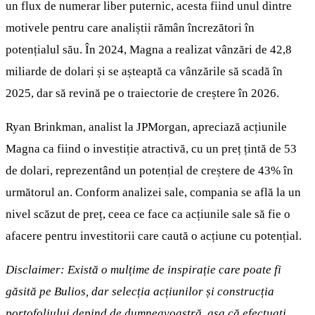
un flux de numerar liber puternic, acesta fiind unul dintre
motivele pentru care analiștii rămân încrezători în
potențialul său. În 2024, Magna a realizat vânzări de 42,8
miliarde de dolari și se așteaptă ca vânzările să scadă în
2025, dar să revină pe o traiectorie de creștere în 2026.
Ryan Brinkman, analist la JPMorgan, apreciază acțiunile
Magna ca fiind o investiție atractivă, cu un preț țintă de 53
de dolari, reprezentând un potențial de creștere de 43% în
următorul an. Conform analizei sale, compania se află la un
nivel scăzut de preț, ceea ce face ca acțiunile sale să fie o
afacere pentru investitorii care caută o acțiune cu potențial.
Disclaimer: Există o mulțime de inspirație care poate fi
găsită pe Bulios, dar selecția acțiunilor și construcția
portofoliului depind de dumneavoastră, așa că efectuați