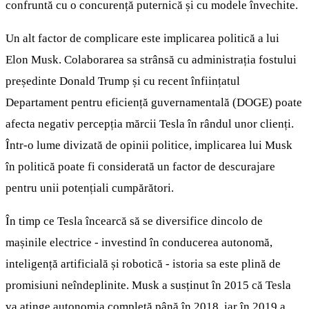
confruntă cu o concurență puternică și cu modele învechite.
Un alt factor de complicare este implicarea politică a lui
Elon Musk. Colaborarea sa strânsă cu administrația fostului
președinte Donald Trump și cu recent înființatul
Departament pentru eficiență guvernamentală (DOGE) poate
afecta negativ percepția mărcii Tesla în rândul unor clienți.
Într-o lume divizată de opinii politice, implicarea lui Musk
în politică poate fi considerată un factor de descurajare
pentru unii potențiali cumpărători.
În timp ce Tesla încearcă să se diversifice dincolo de
mașinile electrice - investind în conducerea autonomă,
inteligență artificială și robotică - istoria sa este plină de
promisiuni neîndeplinite. Musk a susținut în 2015 că Tesla
va atinge autonomia completă până în 2018, iar în 2019 a