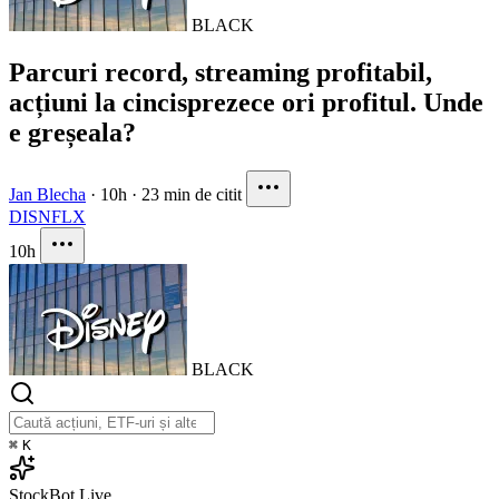
BLACK
Parcuri record, streaming profitabil,
acțiuni la cincisprezece ori profitul. Unde
e greșeala?
Jan Blecha
·
10h
·
23 min de citit
DIS
NFLX
10h
BLACK
⌘
K
StockBot
Live