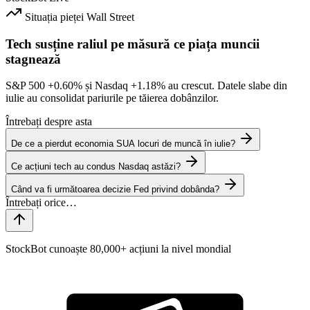
Situația pieței
Wall Street
Tech susține raliul pe măsură ce piața muncii
stagnează
S&P 500
+0.60%
și Nasdaq
+1.18%
au crescut. Datele slabe din
iulie au consolidat pariurile pe tăierea dobânzilor.
Întrebați despre asta
De ce a pierdut economia SUA locuri de muncă în iulie?
Ce acțiuni tech au condus Nasdaq astăzi?
Când va fi următoarea decizie Fed privind dobânda?
StockBot cunoaște 80,000+ acțiuni la nivel mondial