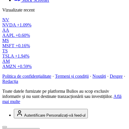
Stock Screener
Vizualizate recent
NV
NVDA
+1.09%
AA
AAPL
+0.60%
MS
MSFT
+0.16%
TS
TSLA
+1.94%
AM
AMZN
+0.59%
Politica de confidențialitate
·
Termeni și condiții
·
Noutăți
·
Despre
·
Redacția
Toate datele furnizate pe platforma Bulios au scop exclusiv
informativ și nu sunt destinate tranzacționării sau investițiilor.
Află
mai multe
Autentificare
Personalizați-vă feed-ul