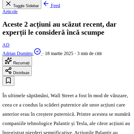
Feed
Toggle Sidebar
Articole
Aceste 2 acțiuni au scăzut recent, dar
experții le consideră încă scumpe
AD
Adrian Dumitru
·
18 martie 2025
·
3 min de citit
Rezumați
Distribuie
În ultimele săptămâni, Wall Street a fost în mod de vânzare,
ceea ce a condus la scăderi puternice ale unor acțiuni care
anterior erau în creștere puternică. Printre acestea se numără
companiile tehnologice Palantir și Tesla, ale căror acțiuni au
înregistrat pierderi semnificative. Acțiunile Palantir au