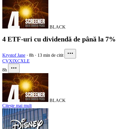
BLACK
4 ETF-uri cu dividendă de până la 7%
Krystof Jane
·
8h
·
13 min de citit
CVX
IXC
XLE
8h
BLACK
Citește mai mult