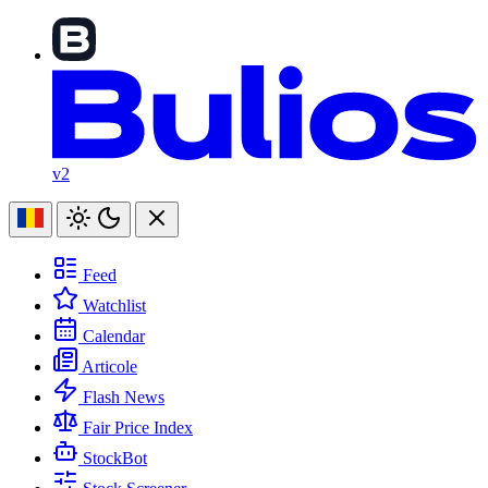
v2
Feed
Watchlist
Calendar
Articole
Flash News
Fair Price Index
StockBot