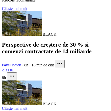
Articole recomandate
Citește mai mult
BLACK
Perspective de creștere de 30 % și
comenzi contractate de 14 miliarde
Pavel Botek
·
8h
·
16 min de citit
AXON
8h
BLACK
Citește mai mult