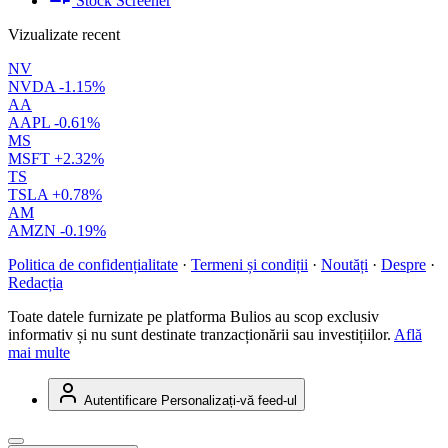
Stock Screener
Vizualizate recent
NV
NVDA
-1.15%
AA
AAPL
-0.61%
MS
MSFT
+2.32%
TS
TSLA
+0.78%
AM
AMZN
-0.19%
Politica de confidențialitate
·
Termeni și condiții
·
Noutăți
·
Despre
·
Redacția
Toate datele furnizate pe platforma Bulios au scop exclusiv
informativ și nu sunt destinate tranzacționării sau investițiilor.
Află
mai multe
Autentificare
Personalizați-vă feed-ul