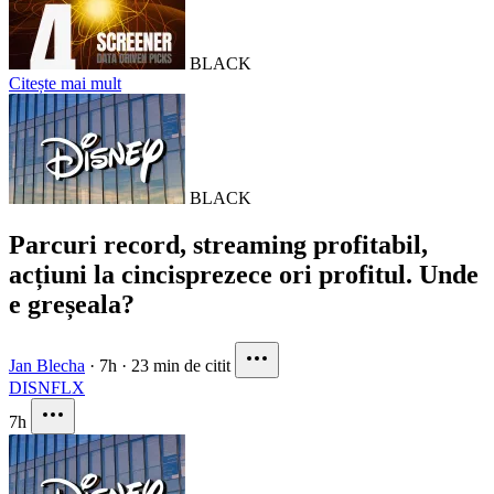
BLACK
Citește mai mult
BLACK
Parcuri record, streaming profitabil,
acțiuni la cincisprezece ori profitul. Unde
e greșeala?
Jan Blecha
·
7h
·
23 min de citit
DIS
NFLX
7h