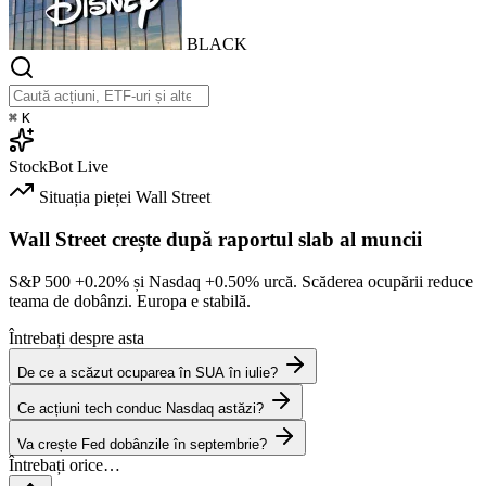
BLACK
⌘
K
StockBot
Live
Situația pieței
Wall Street
Wall Street crește după raportul slab al muncii
S&P 500
+0.20%
și Nasdaq
+0.50%
urcă. Scăderea ocupării reduce
teama de dobânzi. Europa e stabilă.
Întrebați despre asta
De ce a scăzut ocuparea în SUA în iulie?
Ce acțiuni tech conduc Nasdaq astăzi?
Va crește Fed dobânzile în septembrie?