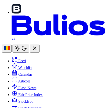
v2
Feed
Watchlist
Calendar
Articole
Flash News
Fair Price Index
StockBot