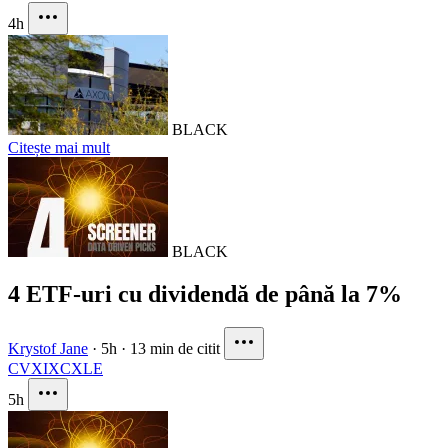
4h
BLACK
Citește mai mult
BLACK
4 ETF-uri cu dividendă de până la 7%
Krystof Jane
·
5h
·
13 min de citit
CVX
IXC
XLE
5h