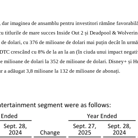
t, dar imaginea de ansamblu pentru investitori rămâne favorabilă
cu titlurile de mare succes Inside Out 2 și Deadpool & Wolverine
 de dolari, cu 376 de milioane de dolari mai puțin decât în urm
e DTC crescând cu 8% de la an la an (în ciuda unui impact nega
 de milioane de dolari la 352 de milioane de dolari. Disney+ și 
gur a adăugat 3,8 milioane la 132 de milioane de abonați.