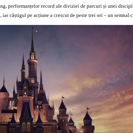
ng, performanțelor record ale diviziei de parcuri și unei discipli
c, iar câștigul pe acțiune a crescut de peste trei ori – un semna