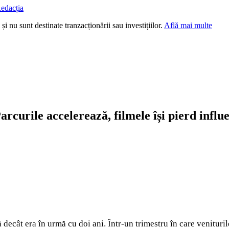
edacția
i nu sunt destinate tranzacționării sau investițiilor.
Află mai multe
arcurile accelerează, filmele își pierd influ
decât era în urmă cu doi ani. Într-un trimestru în care venituri