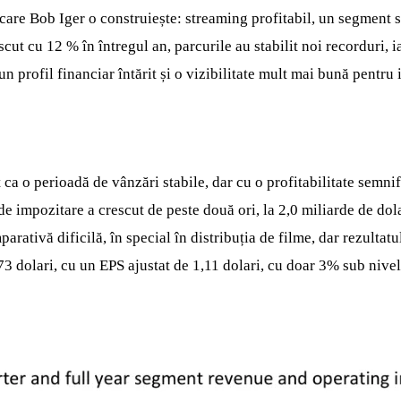
 care Bob Iger o construiește: streaming profitabil, un segment sp
cut cu 12 % în întregul an, parcurile au stabilit noi recorduri, 
un profil financiar întărit și o vizibilitate mult mai bună pentru i
t ca o perioadă de vânzări stabile, dar cu o profitabilitate semni
de impozitare a crescut de peste două ori, la 2,0 miliarde de dol
parativă dificilă, în special în distribuția de filme, dar rezultat
0,73 dolari, cu un EPS ajustat de 1,11 dolari, cu doar 3% sub nive