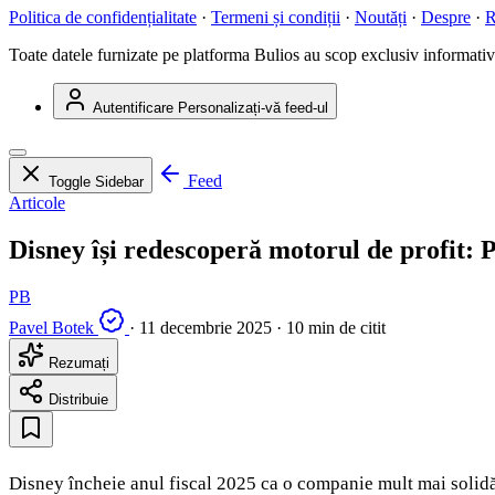
Politica de confidențialitate
·
Termeni și condiții
·
Noutăți
·
Despre
·
R
Toate datele furnizate pe platforma Bulios au scop exclusiv informativ ș
Autentificare
Personalizați-vă feed-ul
Feed
Toggle Sidebar
Articole
Disney își redescoperă motorul de profit: P
PB
Pavel Botek
·
11 decembrie 2025
·
10 min de citit
Rezumați
Distribuie
Disney încheie anul fiscal 2025 ca o companie mult mai solidă 