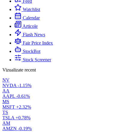
Feed
Watchlist
Calendar
Articole
Flash News
Fair Price Index
StockBot
Stock Screener
Vizualizate recent
NV
NVDA
-1.15%
AA
AAPL
-0.61%
MS
MSFT
+2.32%
TS
TSLA
+0.78%
AM
AMZN
-0.19%