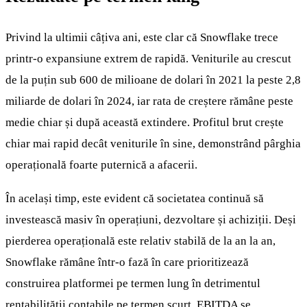
Privind la ultimii câțiva ani, este clar că Snowflake trece
printr-o expansiune extrem de rapidă. Veniturile au crescut
de la puțin sub 600 de milioane de dolari în 2021 la peste 2,8
miliarde de dolari în 2024, iar rata de creștere rămâne peste
medie chiar și după această extindere. Profitul brut crește
chiar mai rapid decât veniturile în sine, demonstrând pârghia
operațională foarte puternică a afacerii.
În același timp, este evident că societatea continuă să
investească masiv în operațiuni, dezvoltare și achiziții. Deși
pierderea operațională este relativ stabilă de la an la an,
Snowflake rămâne într-o fază în care prioritizează
construirea platformei pe termen lung în detrimentul
rentabilității contabile pe termen scurt. EBITDA se