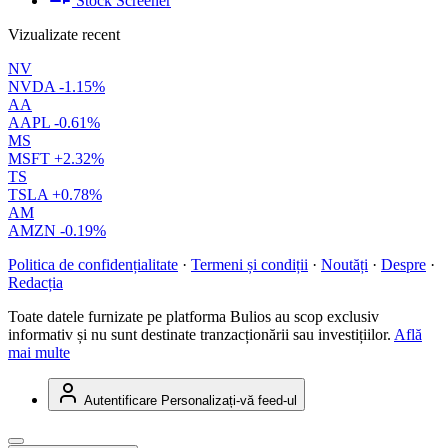
Stock Screener
Vizualizate recent
NV
NVDA
-1.15%
AA
AAPL
-0.61%
MS
MSFT
+2.32%
TS
TSLA
+0.78%
AM
AMZN
-0.19%
Politica de confidențialitate
·
Termeni și condiții
·
Noutăți
·
Despre
·
Redacția
Toate datele furnizate pe platforma Bulios au scop exclusiv
informativ și nu sunt destinate tranzacționării sau investițiilor.
Află
mai multe
Autentificare
Personalizați-vă feed-ul