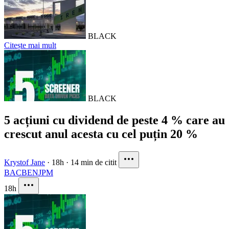
BLACK
Citește mai mult
BLACK
5 acțiuni cu dividend de peste 4 % care au
crescut anul acesta cu cel puțin 20 %
Krystof Jane
·
18h
·
14 min de citit
BAC
BEN
JPM
18h