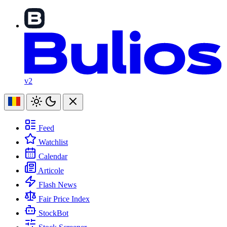
v2
Feed
Watchlist
Calendar
Articole
Flash News
Fair Price Index
StockBot