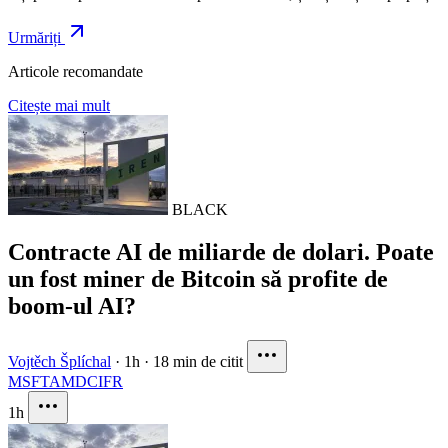
Urmăriți
Articole recomandate
Citește mai mult
BLACK
Contracte AI de miliarde de dolari. Poate
un fost miner de Bitcoin să profite de
boom-ul AI?
Vojtěch Šplíchal
·
1h
·
18 min de citit
MSFT
AMD
CIFR
1h