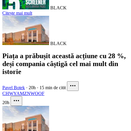
BLACK
Citește mai mult
BLACK
Piața a prăbușit această acțiune cu 28 %,
deși compania câștigă cel mai mult din
istorie
Pavel Botek
·
20h
·
15 min de citit
CHWY
AMZN
WOOF
20h