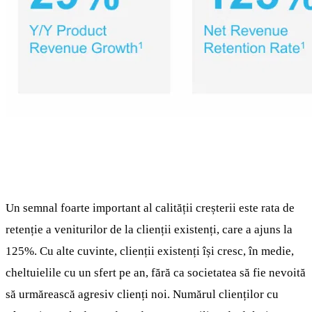
Un semnal foarte important al calității creșterii este rata de
retenție a veniturilor de la clienții existenți, care a ajuns la
125%. Cu alte cuvinte, clienții existenți își cresc, în medie,
cheltuielile cu un sfert pe an, fără ca societatea să fie nevoită
să urmărească agresiv clienți noi. Numărul clienților cu