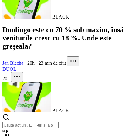
BLACK
Duolingo este cu 70 % sub maxim, însă
veniturile cresc cu 18 %. Unde este
greșeala?
Jan Blecha
·
20h
·
23 min de citit
DUOL
20h
BLACK
⌘
K