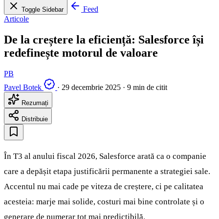
Feed
Toggle Sidebar
Articole
De la creștere la eficiență: Salesforce își
redefinește motorul de valoare
PB
Pavel Botek
·
29 decembrie 2025
·
9 min de citit
Rezumați
Distribuie
În T3 al anului fiscal 2026, Salesforce arată ca o companie
care a depășit etapa justificării permanente a strategiei sale.
Accentul nu mai cade pe viteza de creștere, ci pe calitatea
acesteia: marje mai solide, costuri mai bine controlate și o
generare de numerar tot mai predictibilă.