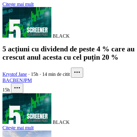
Citește mai mult
BLACK
5 acțiuni cu dividend de peste 4 % care au
crescut anul acesta cu cel puțin 20 %
Krystof Jane
·
15h
·
14 min de citit
BAC
BEN
JPM
15h
BLACK
Citește mai mult