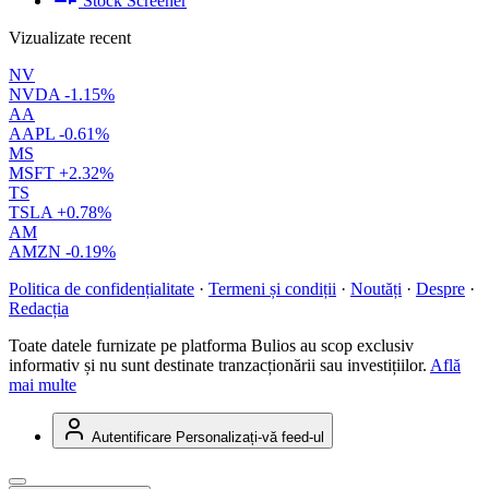
Stock Screener
Vizualizate recent
NV
NVDA
-1.15%
AA
AAPL
-0.61%
MS
MSFT
+2.32%
TS
TSLA
+0.78%
AM
AMZN
-0.19%
Politica de confidențialitate
·
Termeni și condiții
·
Noutăți
·
Despre
·
Redacția
Toate datele furnizate pe platforma Bulios au scop exclusiv
informativ și nu sunt destinate tranzacționării sau investițiilor.
Află
mai multe
Autentificare
Personalizați-vă feed-ul