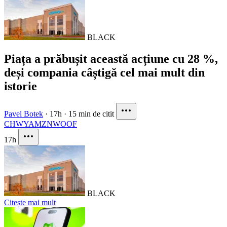
BLACK
Piața a prăbușit această acțiune cu 28 %,
deși compania câștigă cel mai mult din
istorie
Pavel Botek
·
17h
·
15 min de citit
CHWY
AMZN
WOOF
17h
BLACK
Citește mai mult