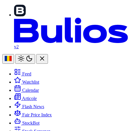
v2
Feed
Watchlist
Calendar
Articole
Flash News
Fair Price Index
StockBot