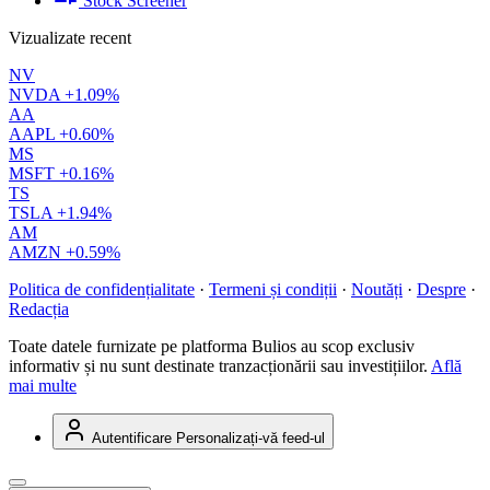
Stock Screener
Vizualizate recent
NV
NVDA
+1.09%
AA
AAPL
+0.60%
MS
MSFT
+0.16%
TS
TSLA
+1.94%
AM
AMZN
+0.59%
Politica de confidențialitate
·
Termeni și condiții
·
Noutăți
·
Despre
·
Redacția
Toate datele furnizate pe platforma Bulios au scop exclusiv
informativ și nu sunt destinate tranzacționării sau investițiilor.
Află
mai multe
Autentificare
Personalizați-vă feed-ul