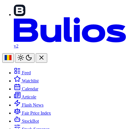
v2
Feed
Watchlist
Calendar
Articole
Flash News
Fair Price Index
StockBot