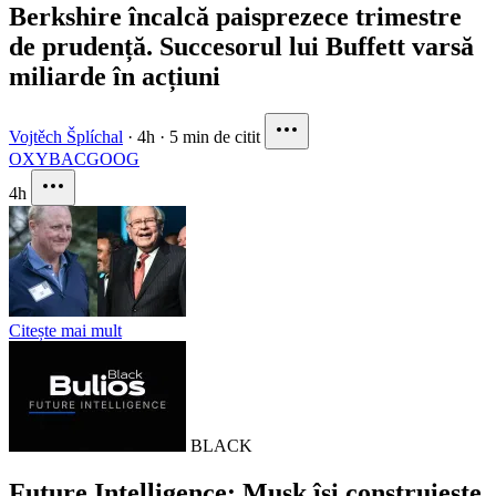
Berkshire încalcă paisprezece trimestre
de prudență. Succesorul lui Buffett varsă
miliarde în acțiuni
Vojtěch Šplíchal
·
4h
·
5 min de citit
OXY
BAC
GOOG
4h
Citește mai mult
BLACK
Future Intelligence: Musk își construiește