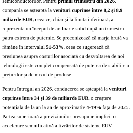
semiconductorilor. Pentru
primul trimestru din 2026
,
compania se așteaptă la
venituri cuprinse între 8,2 și 8,9
miliarde EUR
, ceea ce, chiar și la limita inferioară, ar
reprezenta un început de an foarte solid după un trimestru
patru extrem de puternic. Se preconizează că marja brută va
rămâne în intervalul
51-53%
, ceea ce sugerează că
presiunea asupra costurilor asociată cu dezvoltarea de noi
tehnologii este complet compensată de puterea de stabilire a
prețurilor și de mixul de produse.
Pentru întregul an 2026, conducerea se așteaptă la
venituri
cuprinse între 34 și 39 de miliarde EUR
, o creștere
potențială de la an la an de aproximativ
4-19%
față de 2025.
Partea superioară a previziunilor presupune implicit o
accelerare semnificativă a livrărilor de sisteme EUV,