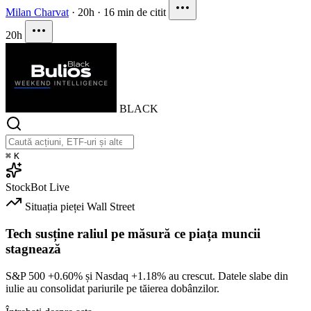
Milan Charvat
·
20h
·
16 min de citit
20h
BLACK
⌘
K
StockBot
Live
Situația pieței
Wall Street
Tech susține raliul pe măsură ce piața muncii
stagnează
S&P 500
+0.60%
și Nasdaq
+1.18%
au crescut. Datele slabe din
iulie au consolidat pariurile pe tăierea dobânzilor.