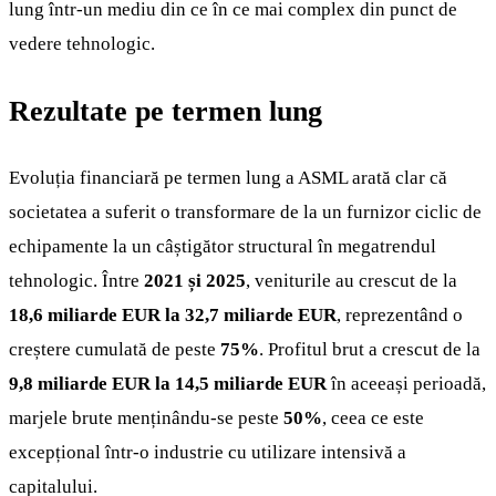
lung într-un mediu din ce în ce mai complex din punct de
vedere tehnologic.
Rezultate pe termen lung
Evoluția financiară pe termen lung a ASML arată clar că
societatea a suferit o transformare de la un furnizor ciclic de
echipamente la un câștigător structural în megatrendul
tehnologic. Între
2021 și 2025
, veniturile au crescut de la
18,6 miliarde EUR la 32,7 miliarde EUR
, reprezentând o
creștere cumulată de peste
75%
. Profitul brut a crescut de la
9,8 miliarde EUR la 14,5 miliarde EUR
în aceeași perioadă,
marjele brute menținându-se peste
50%
, ceea ce este
excepțional într-o industrie cu utilizare intensivă a
capitalului.