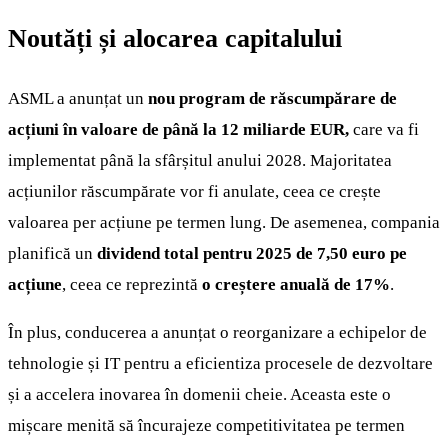
Noutăți și alocarea capitalului
ASML a anunțat un
nou program de răscumpărare de
acțiuni în valoare de până la 12 miliarde EUR,
care va fi
implementat până la sfârșitul anului 2028. Majoritatea
acțiunilor răscumpărate vor fi anulate, ceea ce crește
valoarea per acțiune pe termen lung. De asemenea, compania
planifică un
dividend total pentru 2025 de 7,50 euro pe
acțiune
, ceea ce reprezintă
o creștere anuală de 17%
.
În plus, conducerea a anunțat o reorganizare a echipelor de
tehnologie și IT pentru a eficientiza procesele de dezvoltare
și a accelera inovarea în domenii cheie. Aceasta este o
mișcare menită să încurajeze competitivitatea pe termen