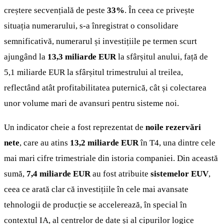
creștere secvențială de peste
33%
. În ceea ce privește
situația numerarului, s-a înregistrat o consolidare
semnificativă, numerarul și investițiile pe termen scurt
ajungând la
13,3 miliarde EUR
la sfârșitul anului, față de
5,1 miliarde EUR la sfârșitul trimestrului al treilea,
reflectând atât profitabilitatea puternică, cât și colectarea
unor volume mari de avansuri pentru sisteme noi.
Un indicator cheie a fost reprezentat de
noile rezervări
nete
, care au atins
13,2 miliarde EUR
în T4, una dintre cele
mai mari cifre trimestriale din istoria companiei. Din această
sumă,
7,4 miliarde EUR
au fost atribuite
sistemelor EUV
,
ceea ce arată clar că investițiile în cele mai avansate
tehnologii de producție se accelerează, în special în
contextul IA, al centrelor de date și al cipurilor logice