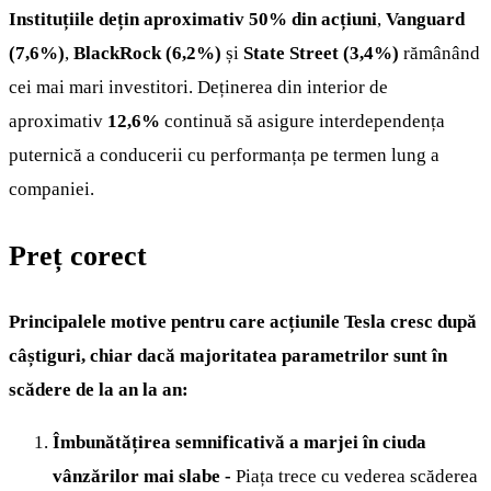
Instituțiile dețin aproximativ 50% din acțiuni
,
Vanguard
(7,6%)
,
BlackRock (6,2%)
și
State Street (3,4%)
rămânând
cei mai mari investitori. Deținerea din interior de
aproximativ
12,6%
continuă să asigure interdependența
puternică a conducerii cu performanța pe termen lung a
companiei.
Preț corect
Principalele motive pentru care acțiunile Tesla cresc după
câștiguri, chiar dacă majoritatea parametrilor sunt în
scădere de la an la an:
Îmbunătățirea semnificativă a marjei în ciuda
vânzărilor mai slabe -
Piața trece cu vederea scăderea