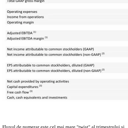
Fluxul de numerar este cel mai mare "twist" al trimestrului și