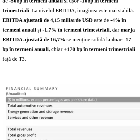
de
-50bp în termeni anuali
și ușor
-10bp în termeni
trimestriali
. La nivelul EBITDA, imaginea este mai stabilă:
EBITDA ajustată de 4,15 miliarde USD
este de
-4% în
termeni anuali
și
-1,7% în termeni trimestriali
, dar
marja
EBITDA ajustată de 16,7%
se menține solidă la
doar -17
bp în termeni anuali
, chiar
+170 bp în termeni trimestriali
față de T3.