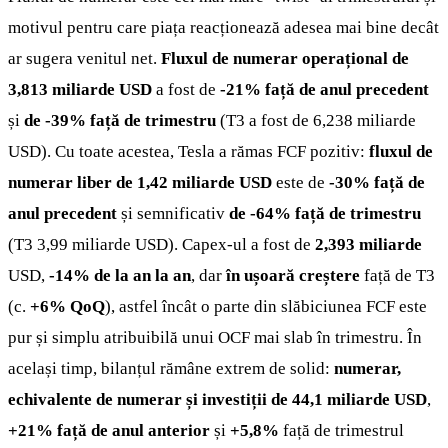
motivul pentru care piața reacționează adesea mai bine decât
ar sugera venitul net.
Fluxul de numerar operațional de
3,813 miliarde USD
a fost de
-21% față de anul precedent
și
de -39% față de trimestru
(T3 a fost de 6,238 miliarde
USD). Cu toate acestea, Tesla a rămas FCF pozitiv:
fluxul de
numerar liber de 1,42 miliarde USD
este de
-30% față de
anul precedent
și semnificativ
de -64% față de trimestru
(T3 3,99 miliarde USD). Capex-ul a fost de
2,393 miliarde
USD,
-14% de la an la an
, dar
în ușoară creștere
față de T3
(c.
+6% QoQ
), astfel încât o parte din slăbiciunea FCF este
pur și simplu atribuibilă unui OCF mai slab în trimestru. În
același timp, bilanțul rămâne extrem de solid:
numerar,
echivalente de numerar și investiții de 44,1 miliarde USD
,
+21% față de anul anterior
și
+5,8%
față de trimestrul