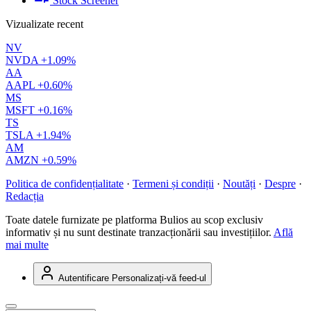
Stock Screener
Vizualizate recent
NV
NVDA
+1.09%
AA
AAPL
+0.60%
MS
MSFT
+0.16%
TS
TSLA
+1.94%
AM
AMZN
+0.59%
Politica de confidențialitate
·
Termeni și condiții
·
Noutăți
·
Despre
·
Redacția
Toate datele furnizate pe platforma Bulios au scop exclusiv
informativ și nu sunt destinate tranzacționării sau investițiilor.
Află
mai multe
Autentificare
Personalizați-vă feed-ul