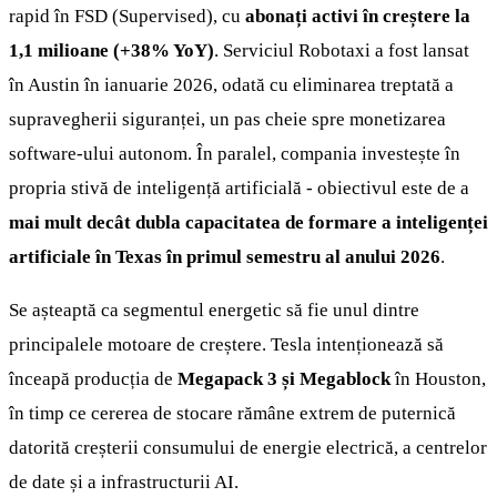
rapid în FSD (Supervised), cu
abonați activi în creștere la
1,1 milioane (+38% YoY)
. Serviciul Robotaxi a fost lansat
în Austin în ianuarie 2026, odată cu eliminarea treptată a
supravegherii siguranței, un pas cheie spre monetizarea
software-ului autonom. În paralel, compania investește în
propria stivă de inteligență artificială - obiectivul este de a
mai mult decât dubla capacitatea de formare a inteligenței
artificiale în Texas în primul semestru al anului 2026
.
Se așteaptă ca segmentul energetic să fie unul dintre
principalele motoare de creștere. Tesla intenționează să
înceapă producția de
Megapack 3 și Megablock
în Houston,
în timp ce cererea de stocare rămâne extrem de puternică
datorită creșterii consumului de energie electrică, a centrelor
de date și a infrastructurii AI.