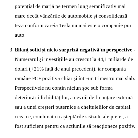
potențial de marjă pe termen lung semnificativ mai
mare decât vânzările de automobile și consolidează
teza conform căreia Tesla nu mai este o companie pur
auto.
Bilanț solid și nicio surpriză negativă în perspective -
Numerarul și investițiile au crescut la 44,1 miliarde de
dolari (+21% față de anul precedent), iar compania
rămâne FCF pozitivă chiar și într-un trimestru mai slab.
Perspectivele nu conțin niciun șoc sub forma
deteriorării lichidităților, a nevoii de finanțare externă
sau a unei creșteri puternice a cheltuielilor de capital,
ceea ce, combinat cu așteptările scăzute ale pieței, a
fost suficient pentru ca acțiunile să reacționeze pozitiv.