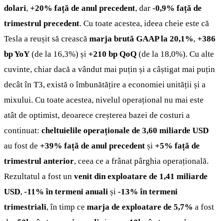
dolari
,
+20% față de anul precedent
, dar
-0,9% față de
trimestrul precedent
. Cu toate acestea, ideea cheie este că
Tesla a reușit să crească
marja brută GAAP la 20,1%
,
+386
bp YoY
(de la 16,3%) și
+210 bp QoQ
(de la 18,0%). Cu alte
cuvinte, chiar dacă a vândut mai puțin și a câștigat mai puțin
decât în T3, există o îmbunătățire a economiei unității și a
mixului. Cu toate acestea, nivelul operațional nu mai este
atât de optimist, deoarece creșterea bazei de costuri a
continuat:
cheltuielile operaționale de 3,60 miliarde USD
au fost de
+39% față de anul precedent
și
+5% față de
trimestrul anterior
, ceea ce a frânat pârghia operațională.
Rezultatul a fost un
venit din exploatare de 1,41 miliarde
USD
,
-11% în termeni anuali
și
-13% în termeni
trimestriali
, în timp ce
marja de exploatare de 5,7%
a fost