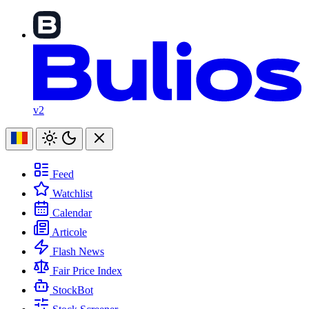
v2
Feed
Watchlist
Calendar
Articole
Flash News
Fair Price Index
StockBot