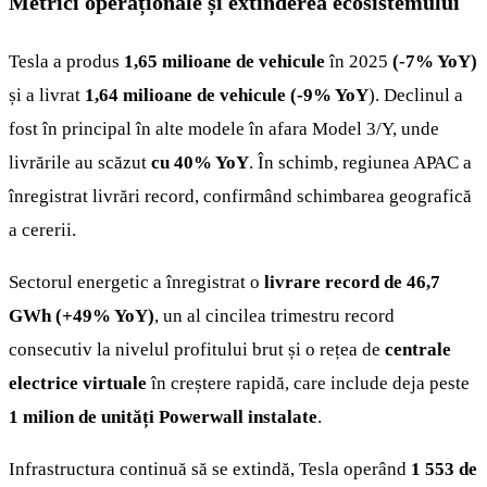
Metrici operaționale și extinderea ecosistemului
Tesla a produs
1,65 milioane de vehicule
în 2025
(-7% YoY)
și a livrat
1,64 milioane de vehicule (-9% YoY
). Declinul a
fost în principal în alte modele în afara Model 3/Y, unde
livrările au scăzut
cu 40% YoY
. În schimb, regiunea APAC a
înregistrat livrări record, confirmând schimbarea geografică
a cererii.
Sectorul energetic a înregistrat o
livrare record de 46,7
GWh (+49% YoY)
, un al cincilea trimestru record
consecutiv la nivelul profitului brut și o rețea de
centrale
electrice virtuale
în creștere rapidă, care include deja peste
1 milion de unități Powerwall instalate
.
Infrastructura continuă să se extindă, Tesla operând
1 553 de