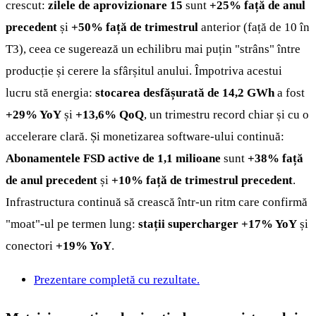
crescut:
zilele de aprovizionare 15
sunt
+25% față de anul
precedent
și
+50% față de trimestrul
anterior (față de 10 în
T3), ceea ce sugerează un echilibru mai puțin "strâns" între
producție și cerere la sfârșitul anului. Împotriva acestui
lucru stă energia:
stocarea desfășurată de 14,2 GWh
a fost
+29% YoY
și
+13,6% QoQ
, un trimestru record chiar și cu o
accelerare clară. Și monetizarea software-ului continuă:
Abonamentele FSD active de 1,1 milioane
sunt
+38% față
de anul precedent
și
+10% față de trimestrul precedent
.
Infrastructura continuă să crească într-un ritm care confirmă
"moat"-ul pe termen lung:
stații supercharger +17% YoY
și
conectori
+19% YoY
.
Prezentare completă cu rezultate.