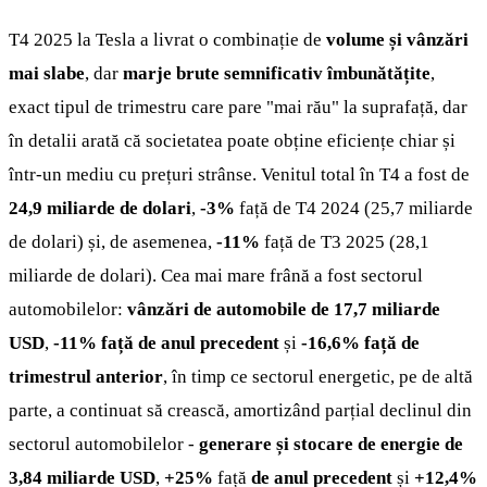
T4 2025 la Tesla a livrat o combinație de
volume și vânzări
mai slabe
, dar
marje brute semnificativ îmbunătățite
,
exact tipul de trimestru care pare "mai rău" la suprafață, dar
în detalii arată că societatea poate obține eficiențe chiar și
într-un mediu cu prețuri strânse. Venitul total în T4 a fost de
24,9 miliarde de dolari
,
-3%
față de T4 2024 (25,7 miliarde
de dolari) și, de asemenea,
-11%
față de T3 2025 (28,1
miliarde de dolari). Cea mai mare frână a fost sectorul
automobilelor:
vânzări
de automobile de 17,7 miliarde
USD
,
-11% față de anul precedent
și
-16,6% față de
trimestrul anterior
, în timp ce sectorul energetic, pe de altă
parte, a continuat să crească, amortizând parțial declinul din
sectorul automobilelor -
generare și stocare de energie de
3,84 miliarde USD
,
+25%
față
de anul precedent
și
+12,4%