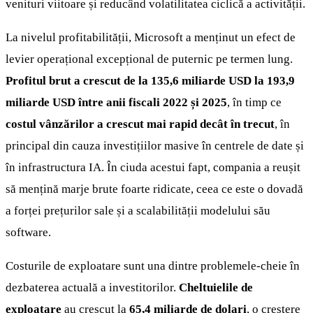
venituri viitoare și reducând volatilitatea ciclică a activității.
La nivelul profitabilității, Microsoft a menținut un efect de
levier operațional excepțional de puternic pe termen lung.
Profitul brut a crescut de la 135,6 miliarde USD la 193,9
miliarde USD între anii fiscali 2022 și 2025
, în timp ce
costul vânzărilor a crescut mai rapid decât în trecut
, în
principal din cauza investițiilor masive în centrele de date și
în infrastructura IA. În ciuda acestui fapt, compania a reușit
să mențină marje brute foarte ridicate, ceea ce este o dovadă
a forței prețurilor sale și a scalabilității modelului său
software.
Costurile de exploatare sunt una dintre problemele-cheie în
dezbaterea actuală a investitorilor.
Cheltuielile de
exploatare
au crescut la
65,4 miliarde de dolari
, o creștere