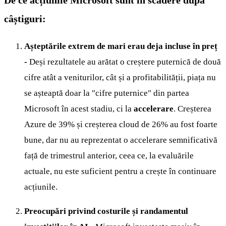
De ce acțiunile Microsoft sunt în scădere după
câștiguri:
Așteptările extrem de mari erau deja incluse în preț
-
Deși rezultatele au arătat o creștere puternică de două
cifre atât a veniturilor, cât și a profitabilității, piața nu
se așteaptă doar la "cifre puternice" din partea
Microsoft în acest stadiu, ci la
accelerare
. Creșterea
Azure de 39% și creșterea cloud de 26% au fost foarte
bune, dar nu au reprezentat o accelerare semnificativă
față de trimestrul anterior, ceea ce, la evaluările
actuale, nu este suficient pentru a crește în continuare
acțiunile.
Preocupări privind costurile și randamentul