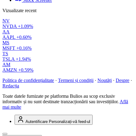
Stock Screener
Vizualizate recent
NV
NVDA
+1.09%
AA
AAPL
+0.60%
MS
MSFT
+0.16%
TS
TSLA
+1.94%
AM
AMZN
+0.59%
Politica de confidențialitate
·
Termeni și condiții
·
Noutăți
·
Despre
·
Redacția
Toate datele furnizate pe platforma Bulios au scop exclusiv
informativ și nu sunt destinate tranzacționării sau investițiilor.
Află
mai multe
Autentificare
Personalizați-vă feed-ul