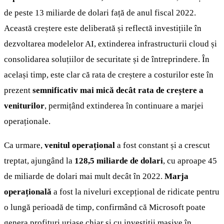
de peste 13 miliarde de dolari față de anul fiscal 2022.
Această creștere este deliberată și reflectă investițiile în
dezvoltarea modelelor AI, extinderea infrastructurii cloud și
consolidarea soluțiilor de securitate și de întreprindere. În
același timp, este clar că rata de creștere a costurilor este în
prezent
semnificativ mai mică decât rata de creștere a
veniturilor
, permițând extinderea în continuare a marjei
operaționale.
Ca urmare,
venitul operațional
a fost constant și a crescut
treptat, ajungând la
128,5 miliarde de dolari
, cu aproape 45
de miliarde de dolari mai mult decât în 2022.
Marja
operațională
a fost la niveluri excepțional de ridicate pentru
o lungă perioadă de timp, confirmând că Microsoft poate
genera profituri uriașe chiar și cu investiții masive în