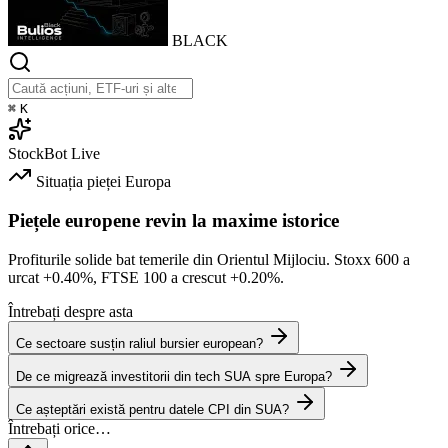
BLACK
⌘
K
StockBot
Live
Situația pieței
Europa
Piețele europene revin la maxime istorice
Profiturile solide bat temerile din Orientul Mijlociu. Stoxx 600 a
urcat
+0.40%
, FTSE 100 a crescut
+0.20%
.
Întrebați despre asta
Ce sectoare susțin raliul bursier european?
De ce migrează investitorii din tech SUA spre Europa?
Ce așteptări există pentru datele CPI din SUA?