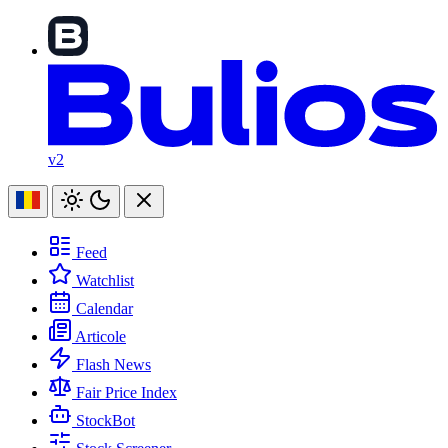
v2
Feed
Watchlist
Calendar
Articole
Flash News
Fair Price Index
StockBot