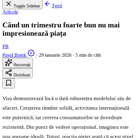
Feed
Toggle Sidebar
Articole
Când un trimestru foarte bun nu mai
impresionează piața
PB
Pavel Botek
·
29 ianuarie 2026
·
5 min de citit
Rezumați
Distribuie
Visa demonstrează încă o dată robustețea modelului său de
afaceri. Creșterea rămâne solidă, activitatea internațională
este puternică, iar cererea consumatorilor se dovedește
rezistentă. Din punct de vedere operațional, imaginea este
una aproape ideală. Totuși, reacția pieței arată că acest nivel