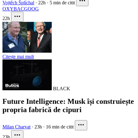
Vojtěch Šplíchal
·
22h
·
5 min de citit
OXY
BAC
GOOG
22h
Citește mai mult
BLACK
Future Intelligence: Musk își construiește
propria fabrică de cipuri
Milan Charvat
·
23h
·
16 min de citit
23h