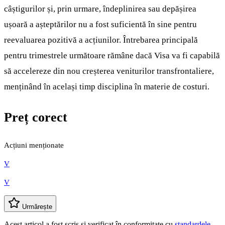
câștigurilor și, prin urmare, îndeplinirea sau depășirea
ușoară a așteptărilor nu a fost suficientă în sine pentru
reevaluarea pozitivă a acțiunilor. Întrebarea principală
pentru trimestrele următoare rămâne dacă Visa va fi capabilă
să accelereze din nou creșterea veniturilor transfrontaliere,
menținând în același timp disciplina în materie de costuri.
Preț corect
Acțiuni menționate
V
V
Urmărește
Acest articol a fost scris și verificat în conformitate cu
standardele