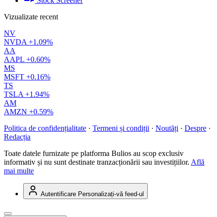
Stock Screener
Vizualizate recent
NV
NVDA
+1.09%
AA
AAPL
+0.60%
MS
MSFT
+0.16%
TS
TSLA
+1.94%
AM
AMZN
+0.59%
Politica de confidențialitate
·
Termeni și condiții
·
Noutăți
·
Despre
·
Redacția
Toate datele furnizate pe platforma Bulios au scop exclusiv
informativ și nu sunt destinate tranzacționării sau investițiilor.
Află
mai multe
Autentificare
Personalizați-vă feed-ul