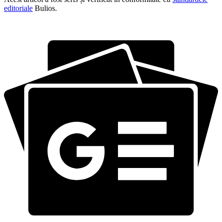
editoriale
Bulios.