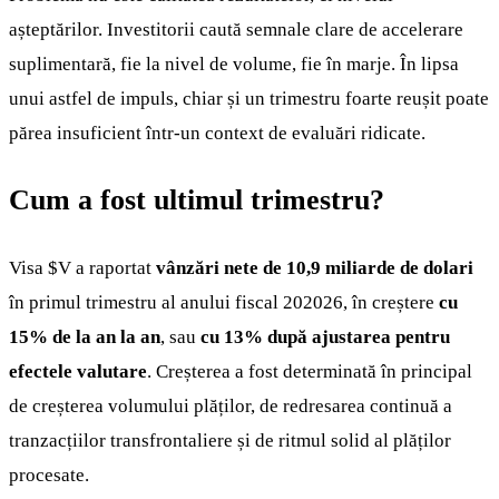
așteptărilor. Investitorii caută semnale clare de accelerare
suplimentară, fie la nivel de volume, fie în marje. În lipsa
unui astfel de impuls, chiar și un trimestru foarte reușit poate
părea insuficient într-un context de evaluări ridicate.
Cum a fost ultimul trimestru?
Visa
$V
a raportat
vânzări nete de 10,9 miliarde de dolari
în primul trimestru al anului fiscal 202026, în creștere
cu
15% de la an la an
, sau
cu 13% după ajustarea pentru
efectele valutare
. Creșterea a fost determinată în principal
de creșterea volumului plăților, de redresarea continuă a
tranzacțiilor transfrontaliere și de ritmul solid al plăților
procesate.