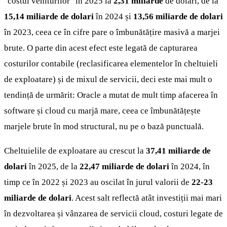
"costul veniturilor" în 2025 la
2,31 miliarde
de dolari, de la
15,14 miliarde de dolari
în 2024 și
13,56 miliarde de dolari
în 2023, ceea ce în cifre pare o îmbunătățire masivă a marjei
brute. O parte din acest efect este legată de capturarea
costurilor contabile (reclasificarea elementelor în cheltuieli
de exploatare) și de mixul de servicii, deci este mai mult o
tendință de urmărit: Oracle a mutat de mult timp afacerea în
software și cloud cu marjă mare, ceea ce îmbunătățește
marjele brute în mod structural, nu pe o bază punctuală.
Cheltuielile de exploatare au crescut la
37,41 miliarde de
dolari
în 2025, de la
22,47 miliarde de dolari
în 2024, în
timp ce în 2022 și 2023 au oscilat în jurul valorii de
22-23
miliarde de dolari
. Acest salt reflectă atât investiții mai mari
în dezvoltarea și vânzarea de servicii cloud, costuri legate de