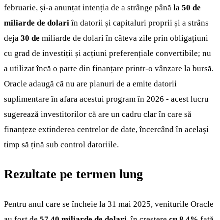
februarie, și-a anunțat intenția de a strânge până la
50 de
miliarde de dolari
în datorii și capitaluri proprii și a strâns
deja
30 de
miliarde de dolari în câteva zile prin obligațiuni
cu grad de investiții și acțiuni preferențiale convertibile; nu
a utilizat încă o parte din finanțare printr-o vânzare la bursă.
Oracle adaugă că nu are planuri de a emite datorii
suplimentare în afara acestui program în 2026 - acest lucru
sugerează investitorilor că are un cadru clar în care să
finanțeze extinderea centrelor de date, încercând în același
timp să țină sub control datoriile.
Rezultate pe termen lung
Pentru anul care se încheie la 31 mai 2025, veniturile Oracle
au fost de
57,40 miliarde de dolari
, în creștere
cu 8,4%
față