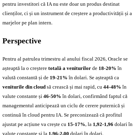
pentru investitori că IA nu este doar un produs destinat
clienților, ci și un instrument de creștere a productivității și a
marjelor pe plan intern.
Perspective
Pentru al patrulea trimestru al anului fiscal 2026, Oracle se
așteaptă la o creștere
totală a veniturilor
de
18-20%
în
valută constantă și de
19-21%
în dolari. Se așteaptă ca
veniturile din cloud
să crească și mai rapid, cu
44-48%
în
valute constante și
46-50%
în dolari, confirmând faptul că
managementul anticipează un ciclu de cerere puternică și
continuă în cloud pentru IA. Se preconizează că profitul
ajustat pe acțiune va crește cu
15-17%
, la
1,92-1,96
dolari în
valute constante și la
1,96-2,00
dolari în dolari.