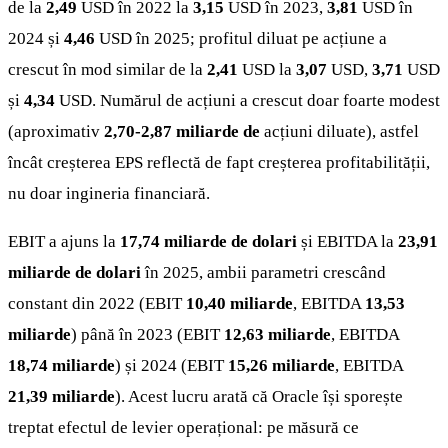
de la
2,49
USD în 2022 la
3,15
USD în 2023,
3,81
USD în
2024 și
4,46
USD în 2025; profitul diluat pe acțiune a
crescut în mod similar de la
2,41
USD la
3,07
USD,
3,71
USD
și
4,34
USD. Numărul de acțiuni a crescut doar foarte modest
(aproximativ
2,70-2,87 miliarde de
acțiuni diluate), astfel
încât creșterea EPS reflectă de fapt creșterea profitabilității,
nu doar ingineria financiară.
EBIT a ajuns la
17,74 miliarde de dolari
și EBITDA la
23,91
miliarde de dolari
în 2025, ambii parametri crescând
constant din 2022 (EBIT
10,40 miliarde
, EBITDA
13,53
miliarde
) până în 2023 (EBIT
12,63 miliarde
, EBITDA
18,74 miliarde
) și 2024 (EBIT
15,26 miliarde
, EBITDA
21,39 miliarde
). Acest lucru arată că Oracle își sporește
treptat efectul de levier operațional: pe măsură ce