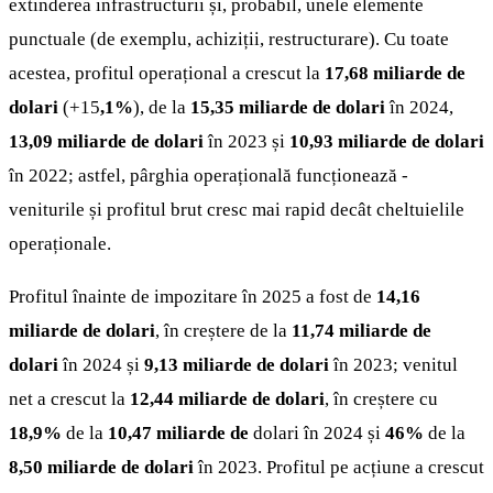
extinderea infrastructurii și, probabil, unele elemente
punctuale (de exemplu, achiziții, restructurare). Cu toate
acestea, profitul operațional a crescut la
17,68 miliarde de
dolari
(+15
,1%
), de la
15,35 miliarde de dolari
în 2024,
13,09 miliarde de dolari
în 2023 și
10,93 miliarde de dolari
în 2022; astfel, pârghia operațională funcționează -
veniturile și profitul brut cresc mai rapid decât cheltuielile
operaționale.
Profitul înainte de impozitare în 2025 a fost de
14,16
miliarde de dolari
, în creștere de la
11,74 miliarde de
dolari
în 2024 și
9,13 miliarde de dolari
în 2023; venitul
net a crescut la
12,44 miliarde de dolari
, în creștere cu
18,9%
de la
10,47 miliarde de
dolari în 2024 și
46%
de la
8,50 miliarde de dolari
în 2023. Profitul pe acțiune a crescut