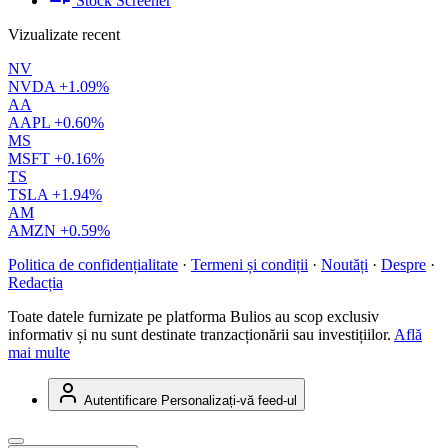
Stock Screener
Vizualizate recent
NV
NVDA
+1.09%
AA
AAPL
+0.60%
MS
MSFT
+0.16%
TS
TSLA
+1.94%
AM
AMZN
+0.59%
Politica de confidențialitate
·
Termeni și condiții
·
Noutăți
·
Despre
·
Redacția
Toate datele furnizate pe platforma Bulios au scop exclusiv
informativ și nu sunt destinate tranzacționării sau investițiilor.
Află
mai multe
Autentificare
Personalizați-vă feed-ul