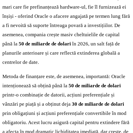
mari care fie prefinanțează hardware-ul, fie îl furnizează ei
înșiși - oferind Oracle o afacere angajată pe termen lung fără
a fi nevoită să suporte întreaga povară a investițiilor. De
asemenea, compania crește masiv cheltuielile de capital
până la
50 de miliarde de dolari
în 2026, un salt față de
planurile anterioare și care reflectă extinderea globală a
centrelor de date.
Metoda de finanțare este, de asemenea, importantă: Oracle
intenționează să obțină până la
50 de miliarde de dolari
printr-o combinație de datorii, acțiuni preferențiale și
vânzări pe piață și a obținut deja
30 de miliarde de dolari
prin obligațiuni și acțiuni preferențiale convertibile în mod
obligatoriu. Acest lucru asigură capital pentru extindere fără
a afecta în mod dramatic lichiditatea imediată, dar crește, de