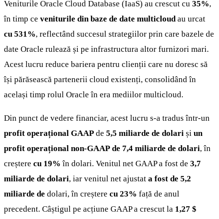
Veniturile Oracle Cloud Database (IaaS) au crescut cu
35%
,
în timp ce
veniturile din baze de date multicloud
au urcat
cu 531%
, reflectând succesul strategiilor prin care bazele de
date Oracle rulează și pe infrastructura altor furnizori mari.
Acest lucru reduce bariera pentru clienții care nu doresc să
își părăsească partenerii cloud existenți, consolidând în
același timp rolul Oracle în era mediilor multicloud.
Din punct de vedere financiar, acest lucru s-a tradus într-un
profit operațional GAAP
de
5,5 miliarde de dolari
și
un
profit operațional non-GAAP
de 7,4 miliarde de dolari
, în
creștere
cu 19%
în dolari. Venitul net GAAP a fost de
3,7
miliarde de dolari
, iar venitul net ajustat
a fost de 5,2
miliarde de
dolari, în creștere
cu 23%
față de anul
precedent. Câștigul pe acțiune GAAP a crescut la
1,27 $