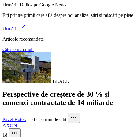
Urmăriți Bulios pe Google News
Fiți printre primii care află despre noi analize, știri și mișcări pe piețe.
Urmăriți
Articole recomandate
Citește mai mult
BLACK
Perspective de creștere de 30 % și
comenzi contractate de 14 miliarde
Pavel Botek
·
1d
·
16 min de citit
AXON
1d