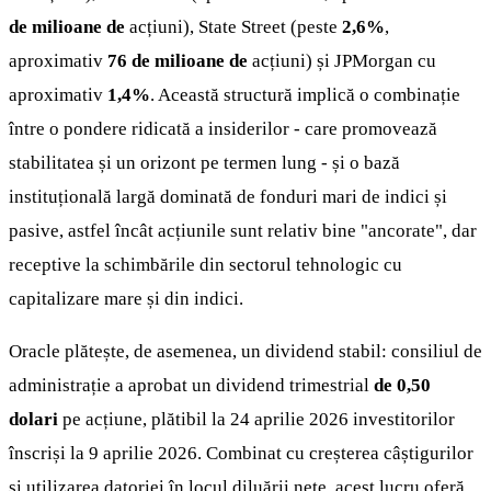
de milioane de
acțiuni), State Street (peste
2,6%
,
aproximativ
76 de milioane de
acțiuni) și JPMorgan cu
aproximativ
1,4%
. Această structură implică o combinație
între o pondere ridicată a insiderilor - care promovează
stabilitatea și un orizont pe termen lung - și o bază
instituțională largă dominată de fonduri mari de indici și
pasive, astfel încât acțiunile sunt relativ bine "ancorate", dar
receptive la schimbările din sectorul tehnologic cu
capitalizare mare și din indici.
Oracle plătește, de asemenea, un dividend stabil: consiliul de
administrație a aprobat un dividend trimestrial
de 0,50
dolari
pe acțiune, plătibil la 24 aprilie 2026 investitorilor
înscriși la 9 aprilie 2026. Combinat cu creșterea câștigurilor
și utilizarea datoriei în locul diluării nete, acest lucru oferă