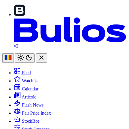
v2
Feed
Watchlist
Calendar
Articole
Flash News
Fair Price Index
StockBot