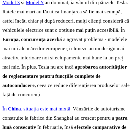
Model 3
și
Model Y
au dominat, ia vântul din pânzele Tesla.
Ratele mai mari au făcut ca finanțarea să fie mai scumpă,
astfel încât, chiar și după reduceri, mulți clienți consideră că
vehiculele electrice sunt o opțiune mai puțin accesibilă. În
Europa
,
concurența acerbă
a agravat problema - modelele
mai noi ale mărcilor europene și chineze au un design mai
atractiv, interioare noi și echipamente mai bune la un preț
mai mic. În plus, Tesla nu are încă
aprobarea autorităților
de reglementare pentru funcțiile complete de
autoconducere
, ceea ce reduce diferențierea produselor sale
față de concurenți.
În
China
, situația este mai mixtă
. Vânzările de autoturisme
construite la fabrica din Shanghai au crescut pentru a
patra
lună consecutiv
în februarie, însă
efectele comparative de