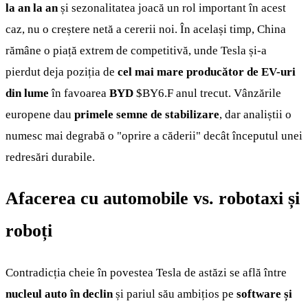
la an la an
și sezonalitatea joacă un rol important în acest
caz, nu o creștere netă a cererii noi. În același timp, China
rămâne o piață extrem de competitivă, unde Tesla și-a
pierdut deja poziția de
cel mai mare producător de EV-uri
din lume
în favoarea
BYD
$BY6.F
anul trecut. Vânzările
europene dau
primele semne de stabilizare
, dar analiștii o
numesc mai degrabă o "oprire a căderii" decât începutul unei
redresări durabile.
Afacerea cu automobile vs. robotaxi și
roboți
Contradicția cheie în povestea Tesla de astăzi se află între
nucleul auto în declin
și pariul său ambițios pe
software și