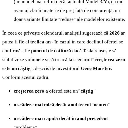
(un model mai ieftin decât actualul Model 3/Y), cu un
avantaj clar în materie de preț față de concurență, nu
doar variante limitate "reduse" ale modelelor existente.
În ceea ce privește calendarul, analiștii sugerează că
2026
ar
putea fi fie al
treilea an
- în cazul în care declinul ofertei se
confirmă - fie
punctul de cotitură
dacă Tesla reușește să
stabilizeze volumele și să treacă la scenariul
"creșterea zero
este un câștig
", descris de investitorul
Gene Munster
.
Conform acestui cadru.
creșterea zero a
ofertei este un
"câștig"
o scădere mai mică decât anul trecut"neutru
"
o scădere mai rapidă decât în anul precedent
"problemă"