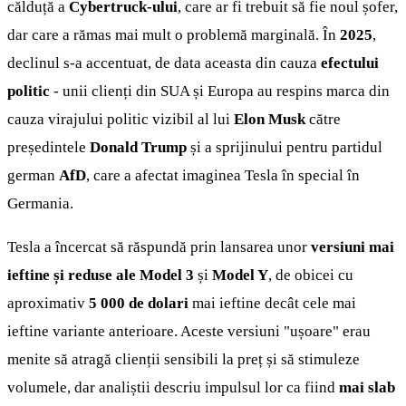
călduță a
Cybertruck-ului
, care ar fi trebuit să fie noul șofer,
dar care a rămas mai mult o problemă marginală. În
2025
,
declinul s-a accentuat, de data aceasta din cauza
efectului
politic
- unii clienți din SUA și Europa au respins marca din
cauza virajului politic vizibil al lui
Elon Musk
către
președintele
Donald Trump
și a sprijinului pentru partidul
german
AfD
, care a afectat imaginea Tesla în special în
Germania.
Tesla a încercat să răspundă prin lansarea unor
versiuni mai
ieftine și reduse ale
Model 3
și
Model Y
, de obicei cu
aproximativ
5 000 de dolari
mai ieftine decât cele mai
ieftine variante anterioare. Aceste versiuni "ușoare" erau
menite să atragă clienții sensibili la preț și să stimuleze
volumele, dar analiștii descriu impulsul lor ca fiind
mai slab