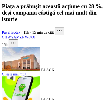
Piața a prăbușit această acțiune cu 28 %,
deși compania câștigă cel mai mult din
istorie
Pavel Botek
·
15h
·
15 min de citit
CHWY
AMZN
WOOF
15h
BLACK
Citește mai mult
BLACK