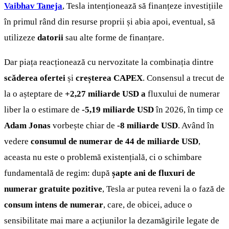
Vaibhav Taneja
, Tesla intenționează să finanțeze investițiile
în primul rând din resurse proprii și abia apoi, eventual, să
utilizeze
datorii
sau alte forme de finanțare.
Dar piața reacționează cu nervozitate la combinația dintre
scăderea ofertei
și
creșterea CAPEX
. Consensul a trecut de
la o așteptare de
+2,27 miliarde USD a
fluxului de numerar
liber la o estimare de
-5,19 miliarde USD
în 2026, în timp ce
Adam Jonas
vorbește chiar de
-8 miliarde USD
. Având în
vedere
consumul de numerar de 44 de miliarde USD
,
aceasta nu este o problemă existențială, ci o schimbare
fundamentală de regim: după
șapte ani de fluxuri de
numerar gratuite pozitive
, Tesla ar putea reveni la o fază de
consum intens de numerar
, care, de obicei, aduce o
sensibilitate mai mare a acțiunilor la dezamăgirile legate de