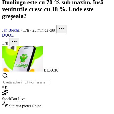
Duolingo este cu 70 % sub maxim, însă
veniturile cresc cu 18 %. Unde este
greșeala?
Jan Blecha
·
17h
·
23 min de citit
DUOL
17h
BLACK
⌘
K
StockBot
Live
Situația pieței
China