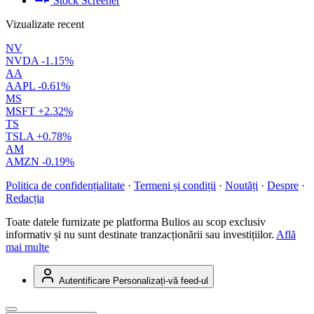
Stock Screener
Vizualizate recent
NV
NVDA
-1.15%
AA
AAPL
-0.61%
MS
MSFT
+2.32%
TS
TSLA
+0.78%
AM
AMZN
-0.19%
Politica de confidențialitate
·
Termeni și condiții
·
Noutăți
·
Despre
·
Redacția
Toate datele furnizate pe platforma Bulios au scop exclusiv
informativ și nu sunt destinate tranzacționării sau investițiilor.
Află
mai multe
Autentificare
Personalizați-vă feed-ul