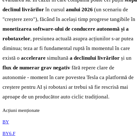
declinul livrărilor
în cursul
anului
2026
(un scenariu de
"creștere zero"), făcând în același timp progrese tangibile în
monetizarea software-ului de conducere autonomă și a
robotaxelor
, presiunea actuală asupra acțiunilor s-ar putea
diminua; teza ar fi fundamental ruptă în momentul în care
există o
accelerare
simultană
a declinului livrărilor
și un
flux de numerar grav negativ
fără repere clare de
autonomie - moment în care povestea Tesla ca platformă de
creștere pentru AI și robotaxi ar trebui să fie rescrisă mai
aproape de un producător auto ciclic tradițional.
Acțiuni menționate
BY
BY6.F