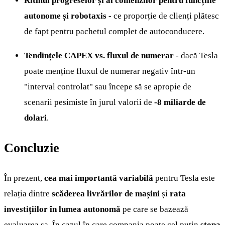
Ritmul progreselor și al comenzilor pentru funcțiile
autonome și robotaxis
- ce proporție de clienți plătesc
de fapt pentru pachetul complet de autoconducere.
Tendințele CAPEX vs. fluxul de numerar
- dacă Tesla
poate menține fluxul de numerar negativ într-un
"interval controlat" sau începe să se apropie de
scenarii pesimiste în jurul valorii de
-8 miliarde de
dolari
.
Concluzie
În prezent,
cea mai importantă variabilă
pentru Tesla este
relația dintre
scăderea livrărilor de mașini
și
rata
investițiilor în lumea autonomă
pe care se bazează
evaluarea sa. În cazul în care compania poate cel puțin
stopa