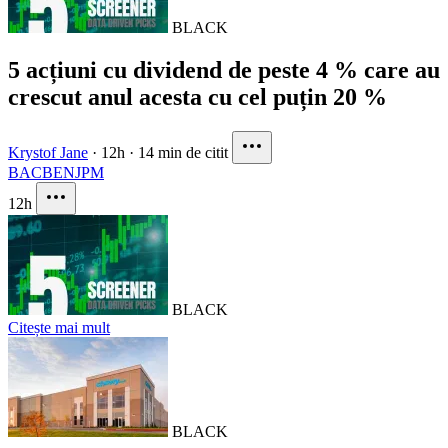
BLACK
5 acțiuni cu dividend de peste 4 % care au
crescut anul acesta cu cel puțin 20 %
Krystof Jane
·
12h
·
14 min de citit
BAC
BEN
JPM
12h
BLACK
Citește mai mult
BLACK