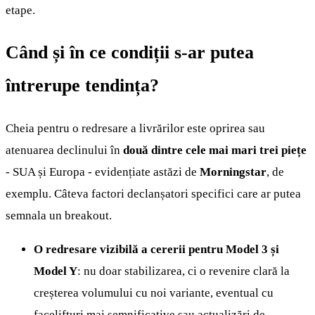
etape.
Când și în ce condiții s-ar putea
întrerupe tendința?
Cheia pentru o redresare a livrărilor este oprirea sau
atenuarea declinului în
două dintre cele mai mari trei piețe
- SUA și Europa - evidențiate astăzi de
Morningstar
, de
exemplu. Câteva factori declanșatori specifici care ar putea
semnala un breakout.
O redresare vizibilă a cererii pentru Model 3 și
Model Y
: nu doar stabilizarea, ci o revenire clară la
creșterea volumului cu noi variante, eventual cu
facelifturi mai semnificative sau actualizări de