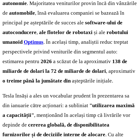
autonomie
. Majoritatea veniturilor provin încă din vânzările
de
automobile
, însă evaluarea companiei se bazează în
principal pe așteptările de succes ale
software-ului de
autoconducere
,
ale flotelor de robotaxi
și ale
robotului
umanoid
Optimus
. În același timp, analiștii reduc treptat
perspectivele privind veniturile din segmentul auto:
estimarea pentru
2026
a scăzut de la aproximativ
138 de
miliarde de dolari la 72 de miliarde de dolari
, aproximativ
o treime până la jumătate din
așteptările inițiale.
Tesla însăși a ales un vocabular prudent în prezentarea sa
din ianuarie către acționari: a subliniat
"utilizarea maximă
a capacității"
, menționând în același timp că livrările vor
depinde de
cererea globală, de disponibilitatea
furnizorilor și de deciziile interne de alocare
. Cu alte