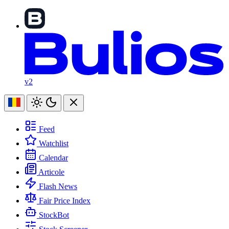
v2
Feed
Watchlist
Calendar
Articole
Flash News
Fair Price Index
StockBot