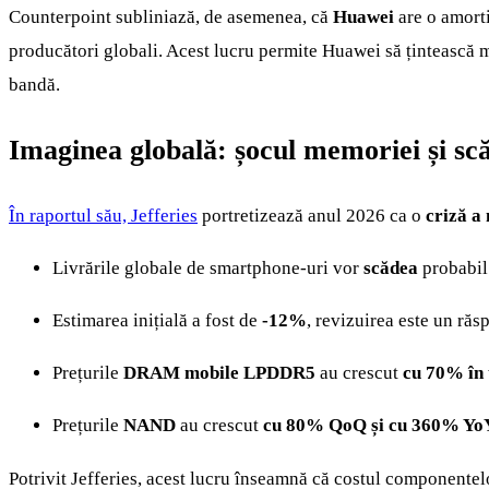
Counterpoint subliniază, de asemenea, că
Huawei
are o amorti
producători globali. Acest lucru permite Huawei să țintească 
bandă.
Imaginea globală: șocul memoriei și sc
În raportul său, Jefferies
portretizează anul 2026 ca o
criză a
Livrările globale de smartphone-uri vor
scădea
probabil
Estimarea inițială a fost de
-12%
, revizuirea este un răs
Prețurile
DRAM mobile LPDDR5
au crescut
cu 70% în 
Prețurile
NAND
au crescut
cu 80% QoQ și cu 360% Yo
Potrivit Jefferies, acest lucru înseamnă că costul componente