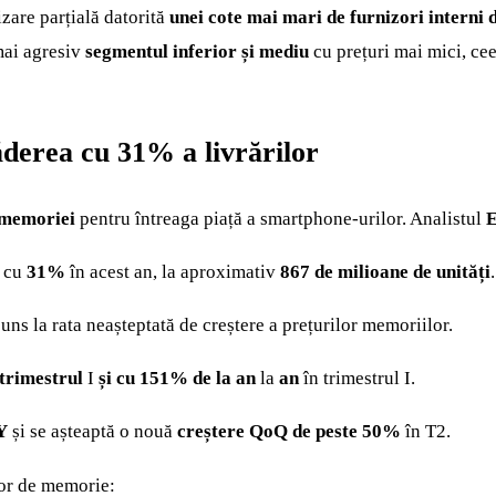
zare parțială datorită
unei cote mai mari de furnizori interni
mai agresiv
segmentul inferior și mediu
cu prețuri mai mici, cee
ăderea cu 31% a livrărilor
 memoriei
pentru întreaga piață a smartphone-urilor. Analistul
E
 cu
31%
în acest an, la aproximativ
867 de milioane de unități
.
puns la rata neașteptată de creștere a prețurilor memoriilor.
trimestrul
I
și cu 151% de la an
la
an
în trimestrul I.
Y
și se așteaptă o nouă
creștere QoQ de peste 50%
în T2.
lor de memorie: