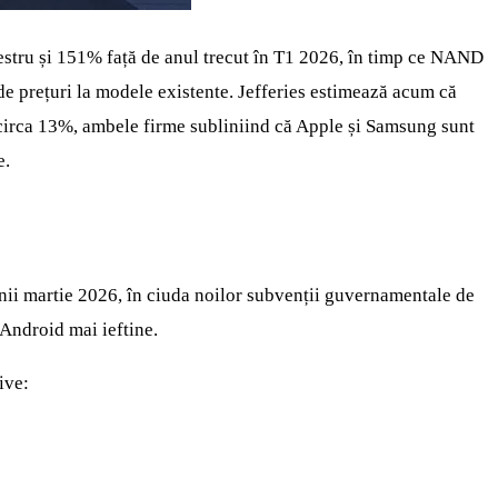
mestru și 151% față de anul trecut în T1 2026, în timp ce NAND
e prețuri la modele existente. Jefferies estimează acum că
 circa 13%, ambele firme subliniind că Apple și Samsung sunt
e.
unii martie 2026, în ciuda noilor subvenții guvernamentale de
 Android mai ieftine.
ive: