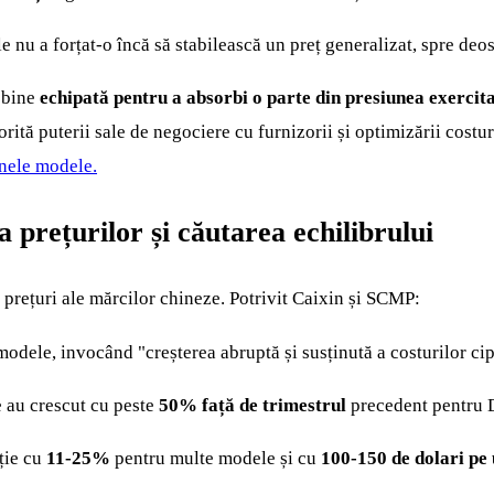
e nu a forțat-o încă să stabilească un preț generalizat, spre deos
 bine
echipată pentru a absorbi o parte din presiunea exercit
orită puterii sale de negociere cu furnizorii și optimizării costur
unele modele.
 prețurilor și căutarea echilibrului
e prețuri ale mărcilor chineze. Potrivit Caixin și SCMP:
odele, invocând "creșterea abruptă și susținută a costurilor ci
 au crescut cu peste
50% față de trimestrul
precedent pentru
cție cu
11-25%
pentru multe modele și cu
100-150 de dolari pe 