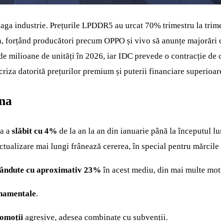
reaga industrie. Prețurile LPDDR5 au urcat 70% trimestru la tri
an, forțând producători precum OPPO și vivo să anunțe majorări d
de milioane de unități în 2026, iar IDC prevede o contracție de
riza datorită prețurilor premium și puterii financiare superioar
ina
na a
slăbit cu 4%
de la an la an din ianuarie până la începutul l
actualizare mai lungi frânează cererea, în special pentru mărcile
vândute cu aproximativ 23%
în acest mediu, din mai multe mot
rnamentale
.
romoții
agresive, adesea combinate cu subvenții.