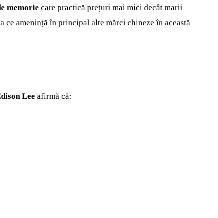
 de memorie
care practică prețuri mai mici decât marii
a ce amenință în principal alte mărci chineze în această
dison Lee
afirmă că: