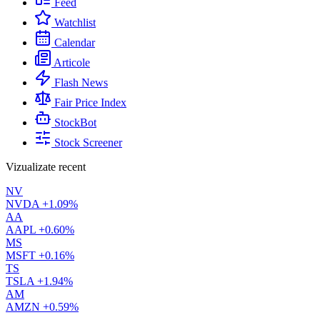
Feed
Watchlist
Calendar
Articole
Flash News
Fair Price Index
StockBot
Stock Screener
Vizualizate recent
NV
NVDA
+1.09%
AA
AAPL
+0.60%
MS
MSFT
+0.16%
TS
TSLA
+1.94%
AM
AMZN
+0.59%