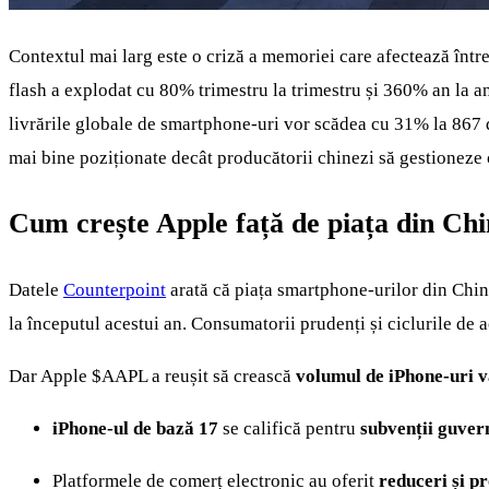
Contextul mai larg este o criză a memoriei care afectează înt
flash a explodat cu 80% trimestru la trimestru și 360% an la 
livrările globale de smartphone‑uri vor scădea cu 31% la 867 
mai bine poziționate decât producătorii chinezi să gestioneze c
Cum crește Apple față de piața din Ch
Datele
Counterpoint
arată că piața smartphone-urilor din Chi
la începutul acestui an. Consumatorii prudenți și ciclurile de 
Dar Apple
$AAPL
a reușit să crească
volumul de iPhone-uri 
iPhone-ul de bază 17
se califică pentru
subvenții guve
Platformele de comerț electronic au oferit
reduceri și p