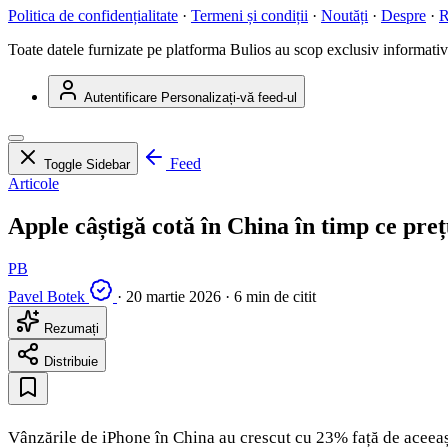
Politica de confidențialitate
·
Termeni și condiții
·
Noutăți
·
Despre
·
R
Toate datele furnizate pe platforma Bulios au scop exclusiv informativ ș
Autentificare
Personalizați-vă feed-ul
Feed
Toggle Sidebar
Articole
Apple câștigă cotă în China în timp ce pre
PB
Pavel Botek
·
20 martie 2026
·
6 min de citit
Rezumați
Distribuie
Vânzările de iPhone în China au crescut cu 23% față de aceeași