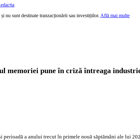
edacția
i nu sunt destinate tranzacționării sau investițiilor.
Află mai multe
țul memoriei pune în criză întreaga industr
 perioadă a anului trecut în primele nouă săptămâni ale lui 202