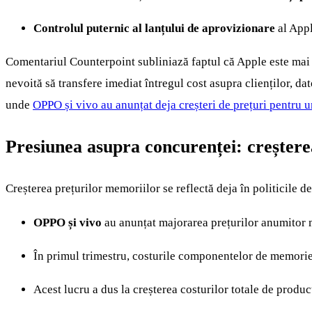
Controlul puternic al lanțului de aprovizionare
al Appl
Comentariul Counterpoint subliniază faptul că Apple este mai
nevoită să transfere imediat întregul cost asupra clienților, dat
unde
OPPO și vivo au anunțat deja creșteri de prețuri pentru 
Presiunea asupra concurenței: creșterea
Creșterea prețurilor memoriilor se reflectă deja în politicile d
OPPO și vivo
au anunțat majorarea prețurilor anumitor m
În primul trimestru, costurile componentelor de memorie
Acest lucru a dus la creșterea costurilor totale de produ