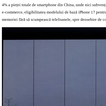
4% a pieței totale de smartphone din China, unde nici subvenți
e‑commerce, eligibilitatea modelului de bază iPhone 17 pentru s
memoriei fără să scumpească telefoanele, spre deosebire de c