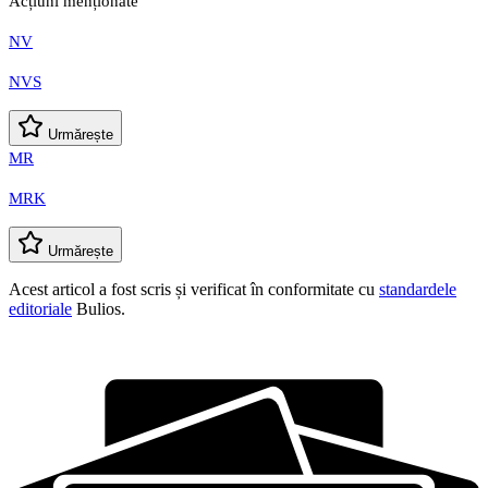
Acțiuni menționate
NV
NVS
Urmărește
MR
MRK
Urmărește
Acest articol a fost scris și verificat în conformitate cu
standardele
editoriale
Bulios.