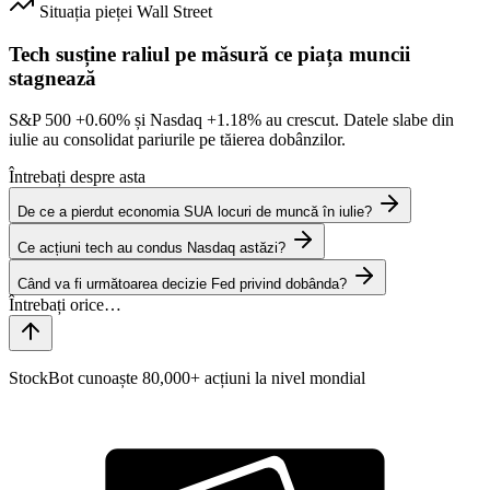
Situația pieței
Wall Street
Tech susține raliul pe măsură ce piața muncii
stagnează
S&P 500
+0.60%
și Nasdaq
+1.18%
au crescut. Datele slabe din
iulie au consolidat pariurile pe tăierea dobânzilor.
Întrebați despre asta
De ce a pierdut economia SUA locuri de muncă în iulie?
Ce acțiuni tech au condus Nasdaq astăzi?
Când va fi următoarea decizie Fed privind dobânda?
StockBot cunoaște 80,000+ acțiuni la nivel mondial