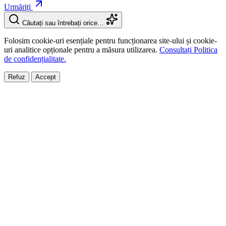
Urmăriți
Căutați sau întrebați orice…
Folosim cookie-uri esențiale pentru funcționarea site-ului și cookie-
uri analitice opționale pentru a măsura utilizarea.
Consultați Politica
de confidențialitate.
Refuz
Accept