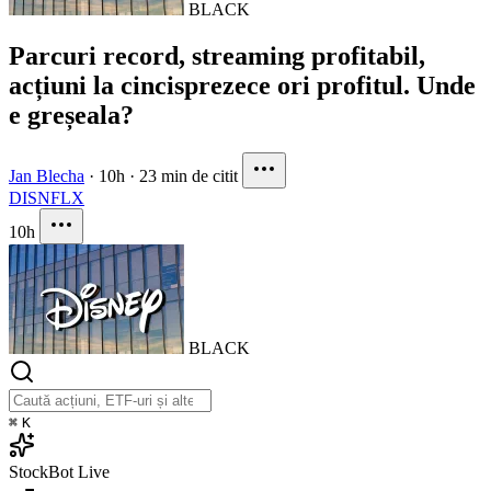
BLACK
Parcuri record, streaming profitabil,
acțiuni la cincisprezece ori profitul. Unde
e greșeala?
Jan Blecha
·
10h
·
23 min de citit
DIS
NFLX
10h
BLACK
⌘
K
StockBot
Live