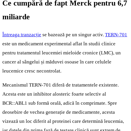
Ce cumpără de fapt Merck pentru 6,7
miliarde
Întreaga tranzacție
se bazează pe un singur activ.
TERN-701
este un medicament experimental aflat în studii clinice
pentru tratamentul leucemiei mieloide cronice (LMC), un
cancer al sângelui și măduvei osoase în care celulele
leucemice cresc necontrolat.
Mecanismul TERN-701 diferă de tratamentele existente.
Acesta este un inhibitor alosteric foarte selectiv al
BCR::ABL1 sub formă orală, adică în comprimate. Spre
deosebire de vechea generație de medicamente, acesta
vizează un loc diferit al proteinei care determină leucemia,
iar datele din prima fază de testare clinică sunt extrem de