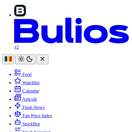
v2
Feed
Watchlist
Calendar
Articole
Flash News
Fair Price Index
StockBot