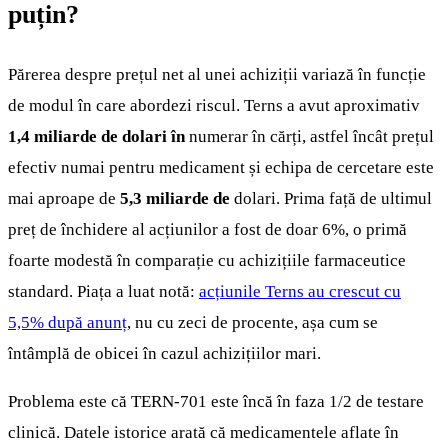
puțin?
Părerea despre prețul net al unei achiziții variază în funcție
de modul în care abordezi riscul. Terns a avut aproximativ
1,4 miliarde de dolari în
numerar în cărți, astfel încât prețul
efectiv numai pentru medicament și echipa de cercetare este
mai aproape de
5,3 miliarde de
dolari. Prima față de ultimul
preț de închidere al acțiunilor a fost de doar 6%, o primă
foarte modestă în comparație cu achizițiile farmaceutice
standard. Piața a luat notă:
acțiunile Terns au crescut cu
5,5% după anunț
, nu cu zeci de procente, așa cum se
întâmplă de obicei în cazul achizițiilor mari.
Problema este că TERN-701 este încă în faza 1/2 de testare
clinică. Datele istorice arată că medicamentele aflate în