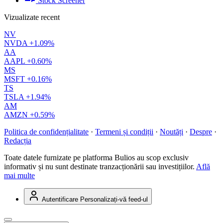
Stock Screener
Vizualizate recent
NV
NVDA
+1.09%
AA
AAPL
+0.60%
MS
MSFT
+0.16%
TS
TSLA
+1.94%
AM
AMZN
+0.59%
Politica de confidențialitate
·
Termeni și condiții
·
Noutăți
·
Despre
·
Redacția
Toate datele furnizate pe platforma Bulios au scop exclusiv
informativ și nu sunt destinate tranzacționării sau investițiilor.
Află
mai multe
Autentificare
Personalizați-vă feed-ul