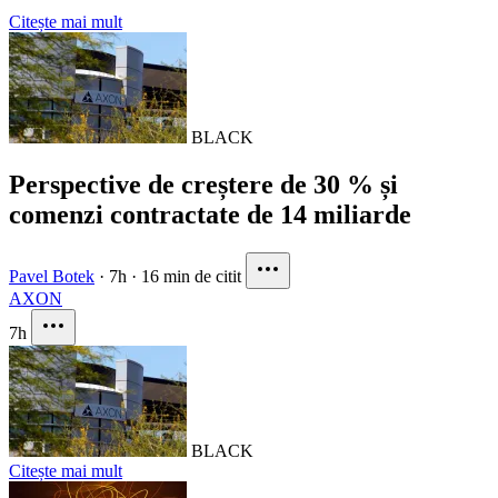
Citește mai mult
BLACK
Perspective de creștere de 30 % și
comenzi contractate de 14 miliarde
Pavel Botek
·
7h
·
16 min de citit
AXON
7h
BLACK
Citește mai mult