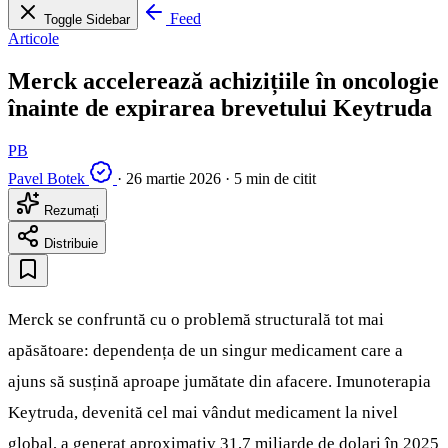
Feed
Toggle Sidebar
Articole
Merck accelerează achizițiile în oncologie
înainte de expirarea brevetului Keytruda
PB
Pavel Botek
·
26 martie 2026
·
5 min de citit
Rezumați
Distribuie
Merck se confruntă cu o problemă structurală tot mai
apăsătoare: dependența de un singur medicament care a
ajuns să susțină aproape jumătate din afacere. Imunoterapia
Keytruda, devenită cel mai vândut medicament la nivel
global, a generat aproximativ 31,7 miliarde de dolari în 2025