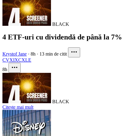
BLACK
4 ETF-uri cu dividendă de până la 7%
Krystof Jane
·
8h
·
13 min de citit
CVX
IXC
XLE
8h
BLACK
Citește mai mult