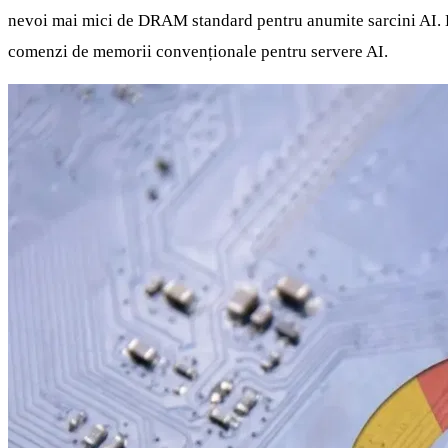
nevoi mai mici de DRAM standard pentru anumite sarcini AI. B
comenzi de memorii convenționale pentru servere AI.