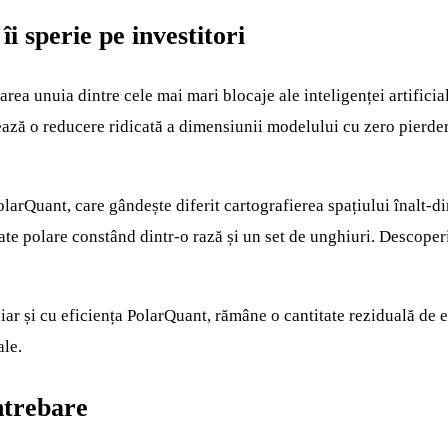
 sperie pe investitori
rea unuia dintre cele mai mari blocaje ale inteligenței artifici
ă o reducere ridicată a dimensiunii modelului cu zero pierderi d
arQuant, care gândește diferit cartografierea spațiului înalt-di
te polare constând dintr-o rază și un set de unghiuri. Descoperir
iar și cu eficiența PolarQuant, rămâne o cantitate reziduală de
ale.
ntrebare