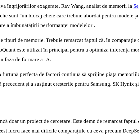
triva îngrijorărilor exagerate. Ray Wang, analist de memorii la
Se
cache sunt "un blocaj cheie care trebuie abordat pentru modele 
re a îmbunătățirii performanței modelelor .
tele tipuri de memorie. Trebuie remarcat faptul că, în comparaț
t este utilizat în principal pentru a optimiza inferența model
n faza de formare a IA.
, o furtună perfectă de factori continuă să sprijine piața memorii
ră precedent și a susținut creșterile pentru Samsung, SK Hynix ș
e
ncă doar un proiect de cercetare. Este demn de remarcat faptul
cest lucru face mai dificile comparațiile cu ceva precum DeepSe