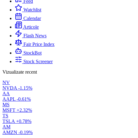
Feed
Watchlist
Calendar
Articole
Flash News
Fair Price Index
StockBot
Stock Screener
Vizualizate recent
NV
NVDA
-1.15%
AA
AAPL
-0.61%
MS
MSFT
+2.32%
TS
TSLA
+0.78%
AM
AMZN
-0.19%