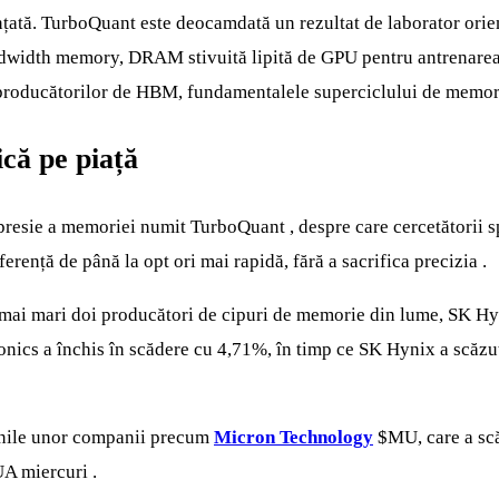
țată. TurboQuant este deocamdată un rezultat de laborator orient
andwidth memory, DRAM stivuită lipită de GPU pentru antrenarea 
 producătorilor de HBM, fundamentalele superciclului de memori
că pe piață
resie a memoriei numit TurboQuant , despre care cercetătorii 
erență de până la opt ori mai rapidă, fără a sacrifica precizia .
lor mai mari doi producători de cipuri de memorie din lume, SK 
nics a închis în scădere cu 4,71%, în timp ce SK Hynix a scăzu
iunile unor companii precum
Micron Technology
$MU
, care a s
UA miercuri .