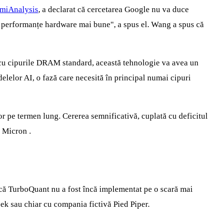
miAnalysis
, a declarat că cercetarea Google nu va duce
și performanțe hardware mai bune", a spus el. Wang a spus că
ie cu cipurile DRAM standard, această tehnologie va avea un
elor AI, o fază care necesită în principal numai cipuri
lor pe termen lung. Cererea semnificativă, cuplată cu deficitul
i Micron .
 că TurboQuant nu a fost încă implementat pe o scară mai
ek sau chiar cu compania fictivă Pied Piper.