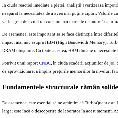
În ciuda reacției imediate a pieței, analiștii avertizează împo
neapărat la necesitatea de a avea mai puține cipuri. Valorile 
va fi "greu de evitat un consum mai mare de memorie" ca urma
De asemenea, este important să se facă distincția între diferi
impact mai mic asupra HBM (High Bandwidth Memory). TurboQuan
DRAM obișnuite. Cu toate acestea, HBM rămâne o necesitate î
Potrivit unui raport
CNBC
, în ciuda scăderii acțiunilor de joi
de aprovizionare, a împins prețurile memoriilor la niveluri fă
Fundamentele structurale rămân solid
De asemenea, este esențial să ne amintim că TurboQuant este î
largă; este încă o descoperire de laborator în acest moment. A