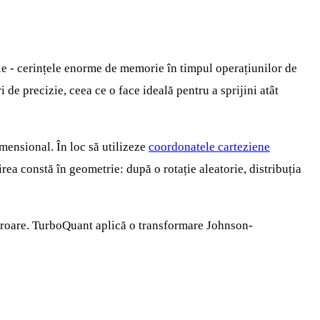
ale - cerințele enorme de memorie în timpul operațiunilor de
e precizie, ceea ce o face ideală pentru a sprijini atât
mensional. În loc să utilizeze
coordonatele carteziene
ea constă în geometrie: după o rotație aleatorie, distribuția
 eroare. TurboQuant aplică o transformare Johnson-