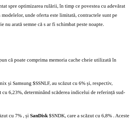
at spre optimizarea rulării, în timp ce povestea cu adevărat
modelelor, unde oferta este limitată, contractele sunt pe
e nu arată semne că s ar fi schimbat peste noapte.
spun că poate comprima memoria cache cheie utilizată în
Hynix și Samsung
$SSNLF
, au scăzut cu 6% și, respectiv,
t cu 6,23%, determinând scăderea indicelui de referință sud-
căzut cu 7% , și
SanDisk
$SNDK
, care a scăzut cu 6,8% . Aceste