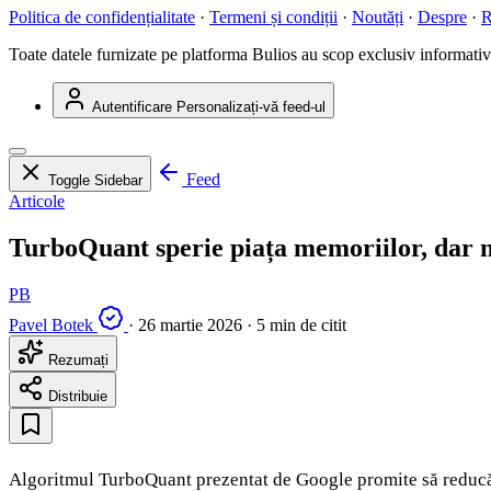
Politica de confidențialitate
·
Termeni și condiții
·
Noutăți
·
Despre
·
R
Toate datele furnizate pe platforma Bulios au scop exclusiv informativ ș
Autentificare
Personalizați-vă feed-ul
Feed
Toggle Sidebar
Articole
TurboQuant sperie piața memoriilor, dar 
PB
Pavel Botek
·
26 martie 2026
·
5 min de citit
Rezumați
Distribuie
Algoritmul TurboQuant prezentat de Google promite să reducă