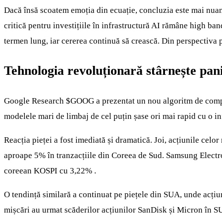
Dacă însă scoatem emoția din ecuație, concluzia este mai nuan
critică pentru investițiile în infrastructură AI rămâne high b
termen lung, iar cererea continuă să crească. Din perspectiva
Tehnologia revoluționară stârnește pani
Google Research
$GOOG
a prezentat un nou algoritm de comp
modelele mari de limbaj de cel puțin șase ori mai rapid cu o inf
Reacția pieței a fost imediată și dramatică. Joi, acțiunile ce
aproape 5% în tranzacțiile din Coreea de Sud. Samsung Electro
coreean KOSPI cu 3,22% .
O tendință similară a continuat pe piețele din SUA, unde acț
mișcări au urmat scăderilor acțiunilor SanDisk și Micron în S