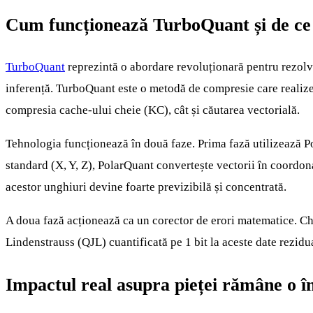
Cum funcționează TurboQuant și de ce îi
TurboQuant
reprezintă o abordare revoluționară pentru rezolva
inferență. TurboQuant este o metodă de compresie care realizeaz
compresia cache-ului cheie (KC), cât și căutarea vectorială.
Tehnologia funcționează în două faze. Prima fază utilizează Pol
standard (X, Y, Z), PolarQuant convertește vectorii în coordona
acestor unghiuri devine foarte previzibilă și concentrată.
A doua fază acționează ca un corector de erori matematice. Ch
Lindenstrauss (QJL) cuantificată pe 1 bit la aceste date rezidu
Impactul real asupra pieței rămâne o î