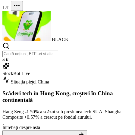
17h
BLACK
⌘
K
StockBot
Live
Situația pieței
China
Scăderi tech în Hong Kong, creșteri în China
continentală
Hang Seng
-1.50%
a scăzut sub presiunea tech SUA. Shanghai
Composite
+0.57%
a crescut pe fondul aurului.
Întrebați despre asta