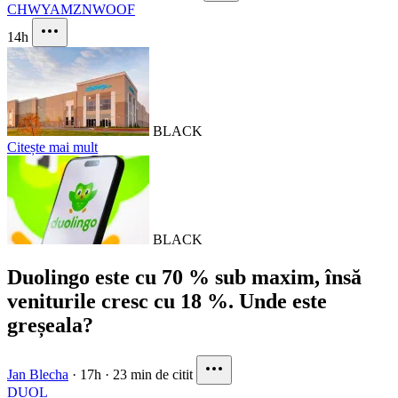
CHWY
AMZN
WOOF
14h
BLACK
Citește mai mult
BLACK
Duolingo este cu 70 % sub maxim, însă
veniturile cresc cu 18 %. Unde este
greșeala?
Jan Blecha
·
17h
·
23 min de citit
DUOL