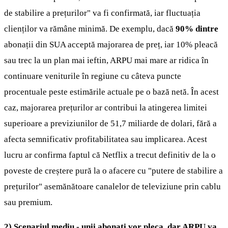
de stabilire a prețurilor" va fi confirmată, iar fluctuația
clienților va rămâne minimă. De exemplu, dacă
90% dintre
abonații din SUA acceptă majorarea de preț, iar 10% pleacă
sau trec la un plan mai ieftin, ARPU mai mare ar ridica în
continuare veniturile în regiune cu câteva puncte
procentuale peste estimările actuale pe o bază netă. În acest
caz, majorarea prețurilor ar contribui la atingerea limitei
superioare a previziunilor de 51,7 miliarde de dolari, fără a
afecta semnificativ profitabilitatea sau implicarea. Acest
lucru ar confirma faptul că Netflix a trecut definitiv de la o
poveste de creștere pură la o afacere cu "putere de stabilire a
prețurilor" asemănătoare canalelor de televiziune prin cablu
sau premium.
2) Scenariul mediu - unii abonați vor pleca, dar ARPU va