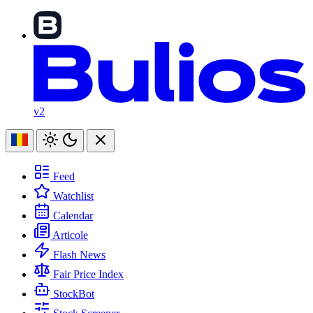
v2
Feed
Watchlist
Calendar
Articole
Flash News
Fair Price Index
StockBot