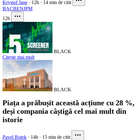
Krystof Jane
·
12h
·
14 min de citit
BAC
BEN
JPM
12h
BLACK
Citește mai mult
BLACK
Piața a prăbușit această acțiune cu 28 %,
deși compania câștigă cel mai mult din
istorie
Pavel Botek
·
14h
·
15 min de citit