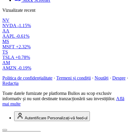
Stock Screener
Vizualizate recent
NV
NVDA
-1.15%
AA
AAPL
-0.61%
MS
MSFT
+2.32%
TS
TSLA
+0.78%
AM
AMZN
-0.19%
Politica de confidențialitate
·
Termeni și condiții
·
Noutăți
·
Despre
·
Redacția
Toate datele furnizate pe platforma Bulios au scop exclusiv
informativ și nu sunt destinate tranzacționării sau investițiilor.
Află
mai multe
Autentificare
Personalizați-vă feed-ul