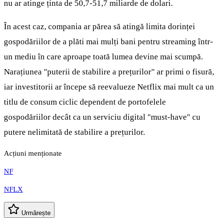
nu ar atinge ținta de 50,7-51,7 miliarde de dolari.
În acest caz, compania ar părea să atingă limita dorinței
gospodăriilor de a plăti mai mulți bani pentru streaming într-
un mediu în care aproape toată lumea devine mai scumpă.
Narațiunea "puterii de stabilire a prețurilor" ar primi o fisură,
iar investitorii ar începe să reevalueze Netflix mai mult ca un
titlu de consum ciclic dependent de portofelele
gospodăriilor decât ca un serviciu digital "must-have" cu
putere nelimitată de stabilire a prețurilor.
Acțiuni menționate
NF
NFLX
Urmărește