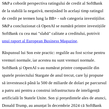
S&P a coborât perspectiva ratingului de credit al SoftBank
de la stabilă la negativă, menținând în același timp ratingul
de credit pe termen lung la BB+ - sub categoria investițiilor.
S&P a concluzionat că OpenAI se numără printre investițiile
SoftBank cu cea mai "slabă" calitate a creditului, potrivit
unui raport al European Business Magazine
.
Răspunsul lui Son este practic: regulile au fost scrise pentru
vremuri normale, iar acestea nu sunt vremuri normale.
SoftBank și OpenAI s-au numărat printre companiile din
spatele proiectului Stargate de anul trecut, care își propune
să investească până la 500 de miliarde de dolari pe parcursul
a patru ani pentru a construi infrastructura de inteligență
artificială în Statele Unite. Son și președintele ales de atunci,
Donald Trump, au anunțat în decembrie 2024 că SoftBank