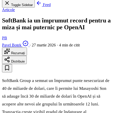
Feed
Toggle Sidebar
Articole
SoftBank ia un împrumut record pentru a
miza și mai puternic pe OpenAI
PB
Pavel Botek
·
27 martie 2026
·
4 min de citit
Rezumați
Distribuie
SoftBank Group a semnat un împrumut punte nesecurizat de
40 de miliarde de dolari, care îi permite lui Masayoshi Son
să adauge încă 30 de miliarde de dolari în OpenAI și să
acopere alte nevoi ale grupului în următoarele 12 luni.
Tranzacția crește vizibil gradul de îndatorare al