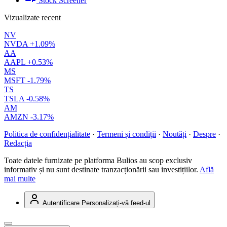
Stock Screener
Vizualizate recent
NV
NVDA
+1.09%
AA
AAPL
+0.53%
MS
MSFT
-1.79%
TS
TSLA
-0.58%
AM
AMZN
-3.17%
Politica de confidențialitate
·
Termeni și condiții
·
Noutăți
·
Despre
·
Redacția
Toate datele furnizate pe platforma Bulios au scop exclusiv
informativ și nu sunt destinate tranzacționării sau investițiilor.
Află
mai multe
Autentificare
Personalizați-vă feed-ul