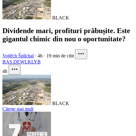
BLACK
Dividende mari, profituri prăbușite. Este
gigantul chimic din nou o oportunitate?
Vojtěch Šplíchal
·
4h
·
19 min de citit
BAS.DE
WLK
LYB
4h
BLACK
Citește mai mult