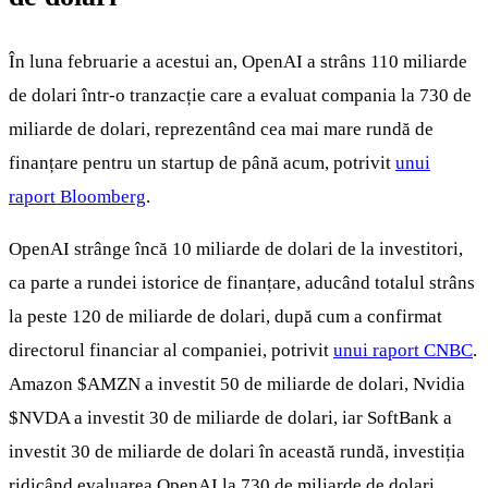
În luna februarie a acestui an, OpenAI a strâns 110 miliarde
de dolari într-o tranzacție care a evaluat compania la 730 de
miliarde de dolari, reprezentând cea mai mare rundă de
finanțare pentru un startup de până acum, potrivit
unui
raport Bloomberg
.
OpenAI strânge încă 10 miliarde de dolari de la investitori,
ca parte a rundei istorice de finanțare, aducând totalul strâns
la peste 120 de miliarde de dolari, după cum a confirmat
directorul financiar al companiei, potrivit
unui raport CNBC
.
Amazon
$AMZN
a investit 50 de miliarde de dolari, Nvidia
$NVDA
a investit 30 de miliarde de dolari, iar SoftBank a
investit 30 de miliarde de dolari în această rundă, investiția
ridicând evaluarea OpenAI la 730 de miliarde de dolari