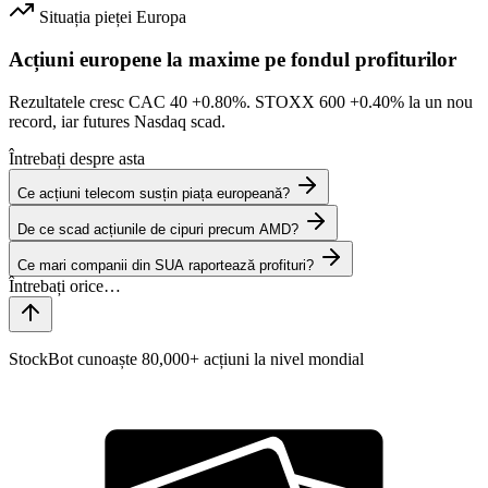
Situația pieței
Europa
Acțiuni europene la maxime pe fondul profiturilor
Rezultatele cresc CAC 40
+0.80%
. STOXX 600
+0.40%
la un nou
record, iar futures Nasdaq scad.
Întrebați despre asta
Ce acțiuni telecom susțin piața europeană?
De ce scad acțiunile de cipuri precum AMD?
Ce mari companii din SUA raportează profituri?
StockBot cunoaște 80,000+ acțiuni la nivel mondial