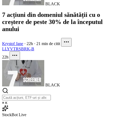
BLACK
7 acțiuni din domeniul sănătății cu o
creștere de peste 30% de la începutul
anului
Krystof Jane
·
22h
·
21 min de citit
LLY
VTRS
BRK-B
22h
BLACK
⌘
K
StockBot
Live