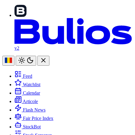
v2
Feed
Watchlist
Calendar
Articole
Flash News
Fair Price Index
StockBot