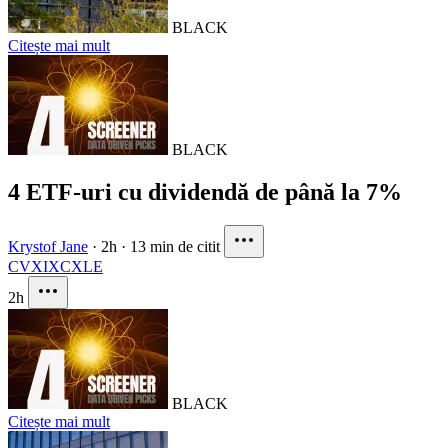
BLACK
Citește mai mult
BLACK
4 ETF-uri cu dividendă de până la 7%
Krystof Jane
·
2h
·
13 min de citit
CVX
IXC
XLE
2h
BLACK
Citește mai mult