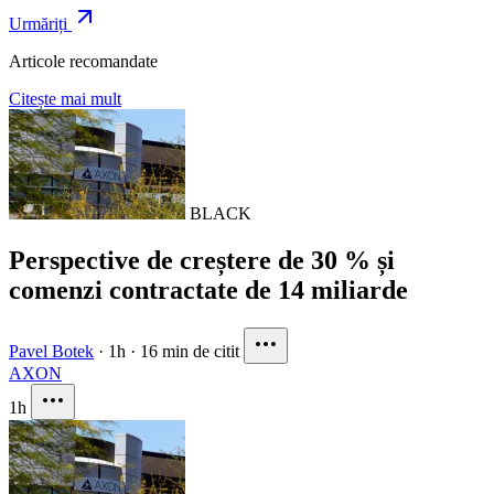
Urmăriți
Articole recomandate
Citește mai mult
BLACK
Perspective de creștere de 30 % și
comenzi contractate de 14 miliarde
Pavel Botek
·
1h
·
16 min de citit
AXON
1h