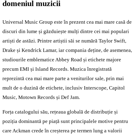
domeniul muzicii
Universal Music Group este în prezent cea mai mare casă de
discuri din lume și găzduiește mulți dintre cei mai populari
artiști de astăzi. Printre artiștii săi se numără Taylor Swift,
Drake și Kendrick Lamar, iar compania deține, de asemenea,
studiourile emblematice Abbey Road și etichete majore
precum EMI și Island Records. Muzica înregistrată
reprezintă cea mai mare parte a veniturilor sale, prin mai
mult de o duzină de etichete, inclusiv Interscope, Capitol
Music, Motown Records și Def Jam.
Forța catalogului său, rețeaua globală de distribuție și
poziția dominantă pe piață sunt principalele motive pentru
care Ackman crede în creșterea pe termen lung a valorii