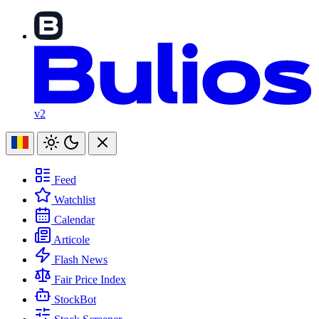
v2
Feed
Watchlist
Calendar
Articole
Flash News
Fair Price Index
StockBot