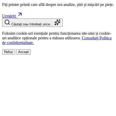
Fiți printre primii care află despre noi analize, știri și mișcări pe piețe.
Urmăriți
Căutați sau întrebați orice…
Folosim cookie-uri esențiale pentru funcționarea site-ului și cookie-
uri analitice opționale pentru a măsura utilizarea.
Consultați Politica
de confidențialitate.
Refuz
Accept