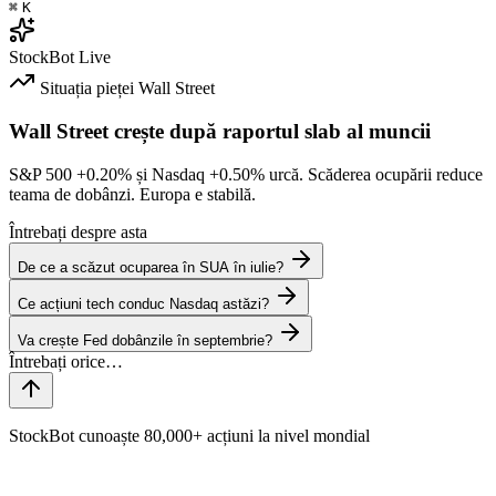
⌘
K
StockBot
Live
Situația pieței
Wall Street
Wall Street crește după raportul slab al muncii
S&P 500
+0.20%
și Nasdaq
+0.50%
urcă. Scăderea ocupării reduce
teama de dobânzi. Europa e stabilă.
Întrebați despre asta
De ce a scăzut ocuparea în SUA în iulie?
Ce acțiuni tech conduc Nasdaq astăzi?
Va crește Fed dobânzile în septembrie?
StockBot cunoaște 80,000+ acțiuni la nivel mondial