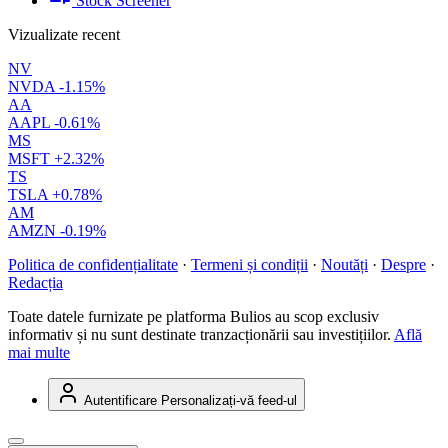
Stock Screener
Vizualizate recent
NV
NVDA
-1.15%
AA
AAPL
-0.61%
MS
MSFT
+2.32%
TS
TSLA
+0.78%
AM
AMZN
-0.19%
Politica de confidențialitate
·
Termeni și condiții
·
Noutăți
·
Despre
·
Redacția
Toate datele furnizate pe platforma Bulios au scop exclusiv
informativ și nu sunt destinate tranzacționării sau investițiilor.
Află
mai multe
Autentificare
Personalizați-vă feed-ul