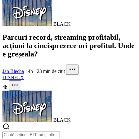
BLACK
Parcuri record, streaming profitabil,
acțiuni la cincisprezece ori profitul. Unde
e greșeala?
Jan Blecha
·
4h
·
23 min de citit
DIS
NFLX
4h
BLACK