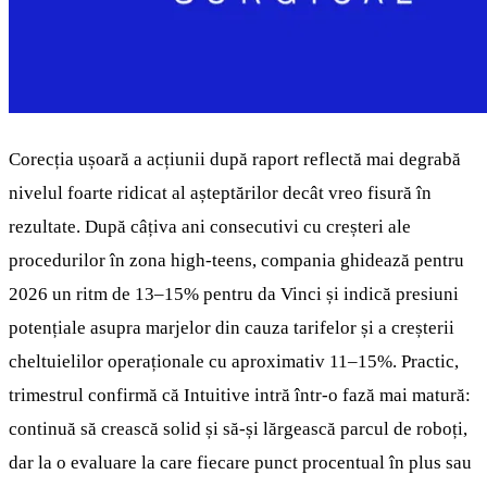
Corecția ușoară a acțiunii după raport reflectă mai degrabă
nivelul foarte ridicat al așteptărilor decât vreo fisură în
rezultate. După câțiva ani consecutivi cu creșteri ale
procedurilor în zona high‑teens, compania ghidează pentru
2026 un ritm de 13–15% pentru da Vinci și indică presiuni
potențiale asupra marjelor din cauza tarifelor și a creșterii
cheltuielilor operaționale cu aproximativ 11–15%. Practic,
trimestrul confirmă că Intuitive intră într‑o fază mai matură:
continuă să crească solid și să‑și lărgească parcul de roboți,
dar la o evaluare la care fiecare punct procentual în plus sau