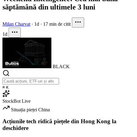
săptămână din ultimele 3 luni
Milan Charvat
·
1d
·
17 min de citit
1d
BLACK
⌘
K
StockBot
Live
Situația pieței
China
Acțiunile tech ridică piețele din Hong Kong la
deschidere