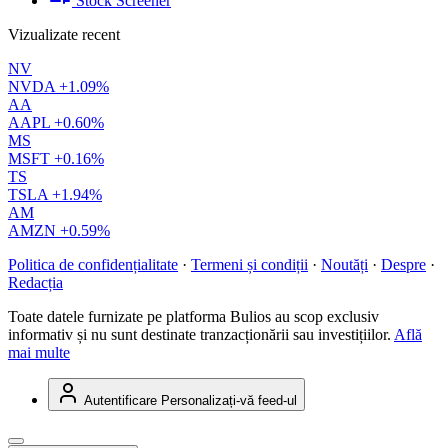
Stock Screener
Vizualizate recent
NV
NVDA
+1.09%
AA
AAPL
+0.60%
MS
MSFT
+0.16%
TS
TSLA
+1.94%
AM
AMZN
+0.59%
Politica de confidențialitate
·
Termeni și condiții
·
Noutăți
·
Despre
·
Redacția
Toate datele furnizate pe platforma Bulios au scop exclusiv
informativ și nu sunt destinate tranzacționării sau investițiilor.
Află
mai multe
Autentificare
Personalizați-vă feed-ul