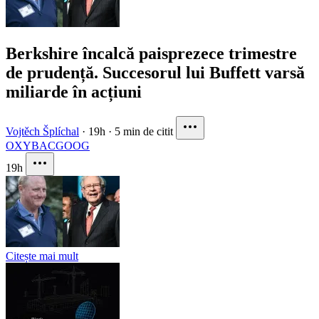
Berkshire încalcă paisprezece trimestre
de prudență. Succesorul lui Buffett varsă
miliarde în acțiuni
Vojtěch Šplíchal
·
19h
·
5 min de citit
OXY
BAC
GOOG
19h
Citește mai mult