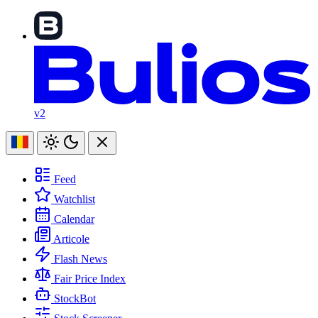
v2
Feed
Watchlist
Calendar
Articole
Flash News
Fair Price Index
StockBot