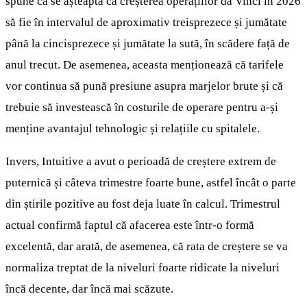
spune că se așteaptă ca creșterea operațiilor da Vinci în 2026
să fie în intervalul de aproximativ treisprezece și jumătate
până la cincisprezece și jumătate la sută, în scădere față de
anul trecut. De asemenea, aceasta menționează că tarifele
vor continua să pună presiune asupra marjelor brute și că
trebuie să investească în costurile de operare pentru a-și
menține avantajul tehnologic și relațiile cu spitalele.
Invers, Intuitive a avut o perioadă de creștere extrem de
puternică și câteva trimestre foarte bune, astfel încât o parte
din știrile pozitive au fost deja luate în calcul. Trimestrul
actual confirmă faptul că afacerea este într-o formă
excelentă, dar arată, de asemenea, că rata de creștere se va
normaliza treptat de la niveluri foarte ridicate la niveluri
încă decente, dar încă mai scăzute.