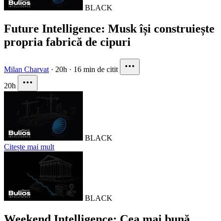
BLACK
Future Intelligence: Musk își construiește
propria fabrică de cipuri
Milan Charvat
·
20h
·
16 min de citit
20h
BLACK
Citește mai mult
BLACK
Weekend Intelligence: Cea mai bună