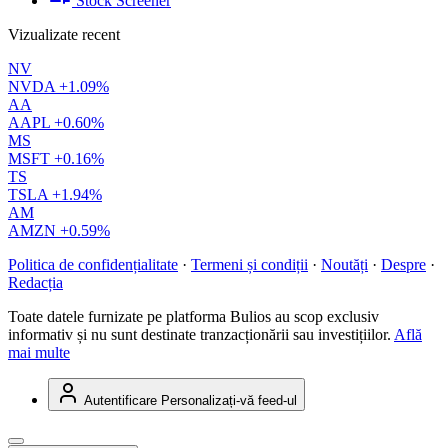
Stock Screener
Vizualizate recent
NV
NVDA
+1.09%
AA
AAPL
+0.60%
MS
MSFT
+0.16%
TS
TSLA
+1.94%
AM
AMZN
+0.59%
Politica de confidențialitate
·
Termeni și condiții
·
Noutăți
·
Despre
·
Redacția
Toate datele furnizate pe platforma Bulios au scop exclusiv
informativ și nu sunt destinate tranzacționării sau investițiilor.
Află
mai multe
Autentificare
Personalizați-vă feed-ul