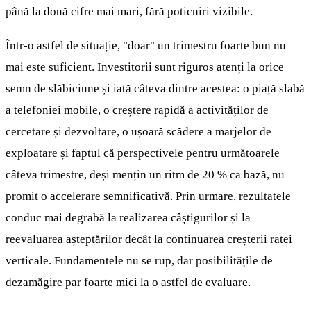
până la două cifre mai mari, fără poticniri vizibile.
Într-o astfel de situație, "doar" un trimestru foarte bun nu
mai este suficient. Investitorii sunt riguros atenți la orice
semn de slăbiciune și iată câteva dintre acestea: o piață slabă
a telefoniei mobile, o creștere rapidă a activităților de
cercetare și dezvoltare, o ușoară scădere a marjelor de
exploatare și faptul că perspectivele pentru următoarele
câteva trimestre, deși mențin un ritm de 20 % ca bază, nu
promit o accelerare semnificativă. Prin urmare, rezultatele
conduc mai degrabă la realizarea câștigurilor și la
reevaluarea așteptărilor decât la continuarea creșterii ratei
verticale. Fundamentele nu se rup, dar posibilitățile de
dezamăgire par foarte mici la o astfel de evaluare.