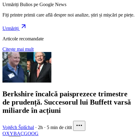
Urmăriți Bulios pe Google News
Fiți printre primii care află despre noi analize, știri și mișcări pe piețe.
Urmăriți
Articole recomandate
Citește mai mult
Berkshire încalcă paisprezece trimestre
de prudență. Succesorul lui Buffett varsă
miliarde în acțiuni
Vojtěch Šplíchal
·
2h
·
5 min de citit
OXY
BAC
GOOG