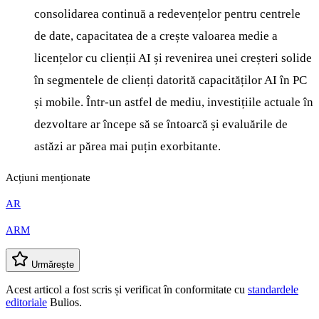
consolidarea continuă a redevențelor pentru centrele
de date, capacitatea de a crește valoarea medie a
licențelor cu clienții AI și revenirea unei creșteri solide
în segmentele de clienți datorită capacităților AI în PC
și mobile. Într-un astfel de mediu, investițiile actuale în
dezvoltare ar începe să se întoarcă și evaluările de
astăzi ar părea mai puțin exorbitante.
Acțiuni menționate
AR
ARM
Urmărește
Acest articol a fost scris și verificat în conformitate cu
standardele
editoriale
Bulios.