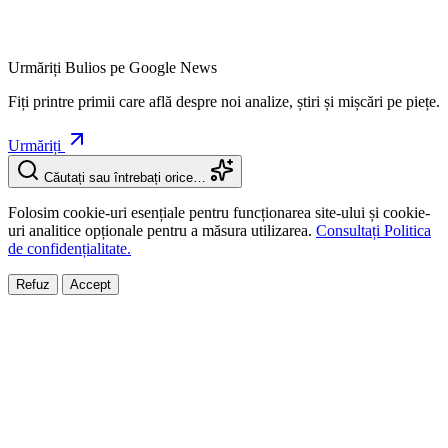
Urmăriți Bulios pe Google News
Fiți printre primii care află despre noi analize, știri și mișcări pe piețe.
Urmăriți
Căutați sau întrebați orice…
Folosim cookie-uri esențiale pentru funcționarea site-ului și cookie-
uri analitice opționale pentru a măsura utilizarea.
Consultați Politica
de confidențialitate.
Refuz
Accept