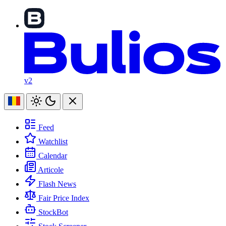
v2
Feed
Watchlist
Calendar
Articole
Flash News
Fair Price Index
StockBot