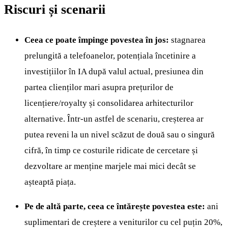
Riscuri și scenarii
Ceea ce poate împinge povestea în jos:
stagnarea
prelungită a telefoanelor, potențiala încetinire a
investițiilor în IA după valul actual, presiunea din
partea clienților mari asupra prețurilor de
licențiere/royalty și consolidarea arhitecturilor
alternative. Într-un astfel de scenariu, creșterea ar
putea reveni la un nivel scăzut de două sau o singură
cifră, în timp ce costurile ridicate de cercetare și
dezvoltare ar menține marjele mai mici decât se
așteaptă piața.
Pe de altă parte, ceea ce întărește povestea este:
ani
suplimentari de creștere a veniturilor cu cel puțin 20%,