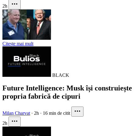
2h
Citește mai mult
BLACK
Future Intelligence: Musk își construiește
propria fabrică de cipuri
Milan Charvat
·
2h
·
16 min de citit
2h