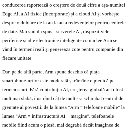
conducerea raportează o creștere de două cifre a așa-numitei
Edge AI, a AI fizice (încorporate) și a cloud AI și vorbește
despre o dublare de la an la an a redevențelor pentru centrele
de date. Mai simplu spus - serverele AI, dispozitivele
periferice și alte electronice inteligente cu nuclee Arm se
vând în termeni reali și generează cote pentru companie din
fiecare unitate.
Dar, pe de altă parte, Arm spune deschis că piața
smartphone-urilor este moderată și rămâne o piedică pe
termen scurt. Fără contribuția AI, creșterea globală ar fi fost
mult mai slabă, ilustrând cât de mult s-a schimbat centrul de
greutate al poveștii: de la lumea "Arm = telefoane mobile" la
lumea "Arm = infrastructură AI + margine", telefoanele
mobile fiind acum o piesă, mai degrabă decât imaginea de