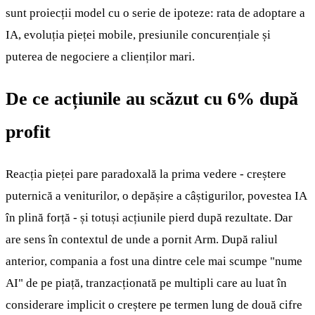
sunt proiecții model cu o serie de ipoteze: rata de adoptare a
IA, evoluția pieței mobile, presiunile concurențiale și
puterea de negociere a clienților mari.
De ce acțiunile au scăzut cu 6% după
profit
Reacția pieței pare paradoxală la prima vedere - creștere
puternică a veniturilor, o depășire a câștigurilor, povestea IA
în plină forță - și totuși acțiunile pierd după rezultate. Dar
are sens în contextul de unde a pornit Arm. După raliul
anterior, compania a fost una dintre cele mai scumpe "nume
AI" de pe piață, tranzacționată pe multipli care au luat în
considerare implicit o creștere pe termen lung de două cifre