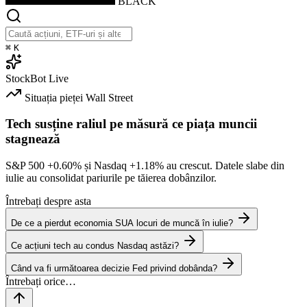
BLACK
⌘
K
StockBot
Live
Situația pieței
Wall Street
Tech susține raliul pe măsură ce piața muncii
stagnează
S&P 500
+0.60%
și Nasdaq
+1.18%
au crescut. Datele slabe din
iulie au consolidat pariurile pe tăierea dobânzilor.
Întrebați despre asta
De ce a pierdut economia SUA locuri de muncă în iulie?
Ce acțiuni tech au condus Nasdaq astăzi?
Când va fi următoarea decizie Fed privind dobânda?