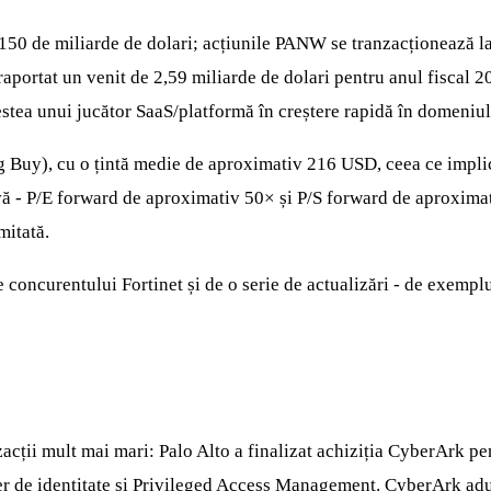
 150 de miliarde de dolari; acțiunile PANW se tranzacționează l
 raportat un venit de 2,59 miliarde de dolari pentru anul fiscal 
a unui jucător SaaS/platformă în creștere rapidă în domeniul s
g Buy), cu o țintă medie de aproximativ 216 USD, ceea ce impli
ivă - P/E forward de aproximativ 50× și P/S forward de aproximat
mitată.
e concurentului Fortinet și de o serie de actualizări - de exempl
zacții mult mai mari: Palo Alto a finalizat achiziția CyberArk pe
der de identitate și Privileged Access Management. CyberArk adu