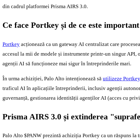
din cadrul platformei Prisma AIRS 3.0.
Ce face Portkey și de ce este important
Portkey
acționează ca un gateway AI centralizat care proceseaz
accesul la mii de modele și instrumente printr-un singur API, o
agenții AI să funcționeze mai sigur în întreprinderile mari.
În urma achiziției, Palo Alto intenționează să
utilizeze Portkey
traficul AI în aplicațiile întreprinderii, inclusiv agenții auton
guvernanță, gestionarea identității agenților AI (acces cu privi
Prisma AIRS 3.0 și extinderea "suprafe
Palo Alto
$PANW
prezintă achiziția Portkey ca un răspuns la t