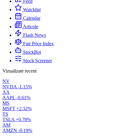
Feed
Watchlist
Calendar
Articole
Flash News
Fair Price Index
StockBot
Stock Screener
Vizualizate recent
NV
NVDA
-1.15%
AA
AAPL
-0.61%
MS
MSFT
+2.32%
TS
TSLA
+0.78%
AM
AMZN
-0.19%