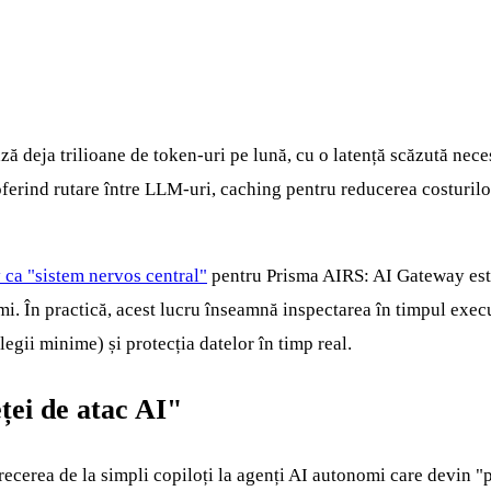
ă deja trilioane de token-uri pe lună, cu o latență scăzută nece
ferind rutare între LLM-uri, caching pentru reducerea costurilor,
 ca "sistem nervos central"
pentru Prisma AIRS: AI Gateway este 
omi. În practică, acest lucru înseamnă inspectarea în timpul execuț
legii minime) și protecția datelor în timp real.
ței de atac AI"
recerea de la simpli copiloți la agenți AI autonomi care devin "pe