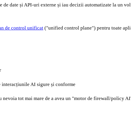
e de date și API-uri externe și iau decizii automatizate la un vo
n de control unificat
("unified control plane") pentru toate aplic
r
e interacțiunile AI sigure și conforme
u nevoia tot mai mare de a avea un "motor de firewall/policy AI",