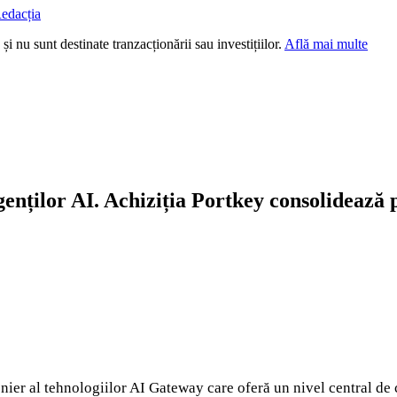
edacția
i nu sunt destinate tranzacționării sau investițiilor.
Află mai multe
genților AI. Achiziția Portkey consolideaz
nier al tehnologiilor AI Gateway care oferă un nivel central de 