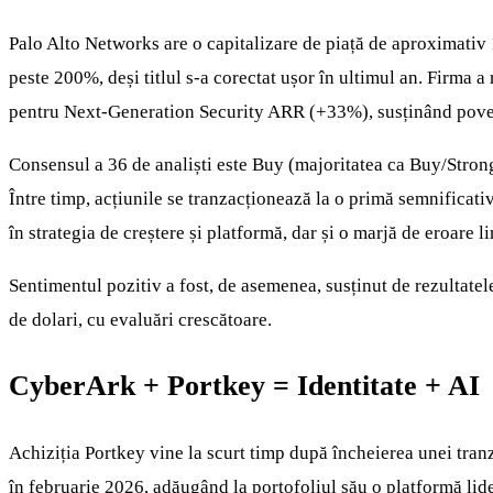
Palo Alto Networks are o capitalizare de piață de aproximativ
peste 200%, deși titlul s-a corectat ușor în ultimul an. Firma a
pentru Next-Generation Security ARR (+33%), susținând poveste
Consensul a 36 de analiști este Buy (majoritatea ca Buy/Stron
Între timp, acțiunile se tranzacționează la o primă semnificat
în strategia de creștere și platformă, dar și o marjă de eroare li
Sentimentul pozitiv a fost, de asemenea, susținut de rezultatel
de dolari, cu evaluări crescătoare.
CyberArk + Portkey = Identitate + AI
Achiziția Portkey vine la scurt timp după încheierea unei tran
în februarie 2026, adăugând la portofoliul său o platformă li