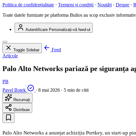
Politica de confidențialitate
·
Termeni și condiții
·
Noutăți
·
Despre
·
R
Toate datele furnizate pe platforma Bulios au scop exclusiv informativ ș
Autentificare
Personalizați-vă feed-ul
Feed
Toggle Sidebar
Articole
Palo Alto Networks pariază pe siguranța a
PB
Pavel Botek
·
8 mai 2026
·
5 min de citit
Rezumați
Distribuie
Palo Alto Networks a anunțat achiziția Portkey, un start-up pio