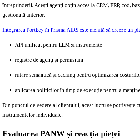
întreprinderii. Acești agenți obțin acces la CRM, ERP, cod, baz
gestionată anterior.
Integrarea Portkey în Prisma AIRS este menită să creeze un pla
API unificat pentru LLM și instrumente
registre de agenți și permisiuni
rutare semantică și caching pentru optimizarea costurilo
aplicarea politicilor în timp de execuție pentru a mențin
Din punctul de vedere al clientului, acest lucru se potrivește c
instrumentelor individuale.
Evaluarea PANW și reacția pieței