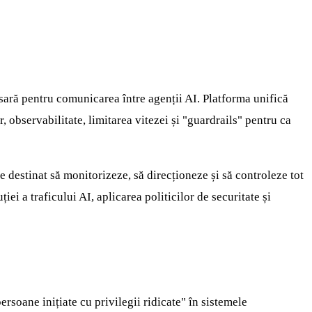
sară pentru comunicarea între agenții AI. Platforma unifică
 observabilitate, limitarea vitezei și "guardrails" pentru ca
destinat să monitorizeze, să direcționeze și să controleze tot
iei a traficului AI, aplicarea politicilor de securitate și
rsoane inițiate cu privilegii ridicate" în sistemele