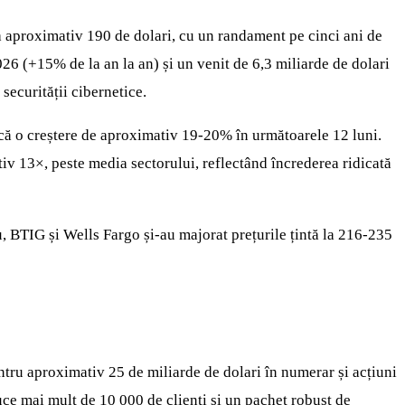
a aproximativ 190 de dolari, cu un randament pe cinci ani de
2026 (+15% de la an la an) și un venit de 6,3 miliarde de dolari
ecurității cibernetice.
că o creștere de aproximativ 19-20% în următoarele 12 luni.
iv 13×, peste media sectorului, reflectând încrederea ridicată
u, BTIG și Wells Fargo și-au majorat prețurile țintă la 216-235
ntru aproximativ 25 de miliarde de dolari în numerar și acțiuni
ce mai mult de 10 000 de clienți și un pachet robust de