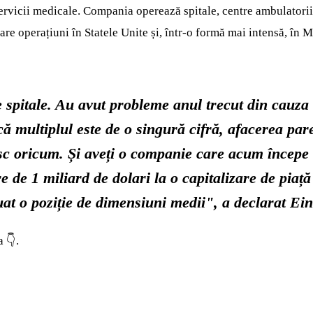
cii medicale. Compania operează spitale, centre ambulatorii, cen
are operațiuni în Statele Unite și, într-o formă mai intensă, în M
spitale. Au avut probleme anul trecut din cauza l
ă multiplul este de o singură cifră, afacerea pare 
sc oricum. Și aveți o companie care acum începe 
de 1 miliard de dolari la o capitalizare de piață
luat o poziție de dimensiuni medii", a declarat Ei
 👇.