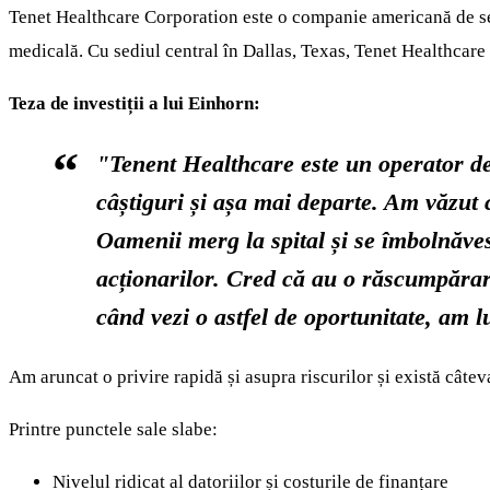
Tenet Healthcare Corporation este o companie americană de servi
medicală. Cu sediul central în Dallas, Texas, Tenet Healthcare 
Teza de investiții a lui Einhorn:
"Tenent Healthcare este un operator de 
câștiguri și așa mai departe. Am văzut c
Oamenii merg la spital și se îmbolnăve
acționarilor. Cred că au o răscumpărare 
când vezi o astfel de oportunitate, am 
Am aruncat o privire rapidă și asupra riscurilor și există câteva
Printre punctele sale slabe:
Nivelul ridicat al datoriilor și costurile de finanțare