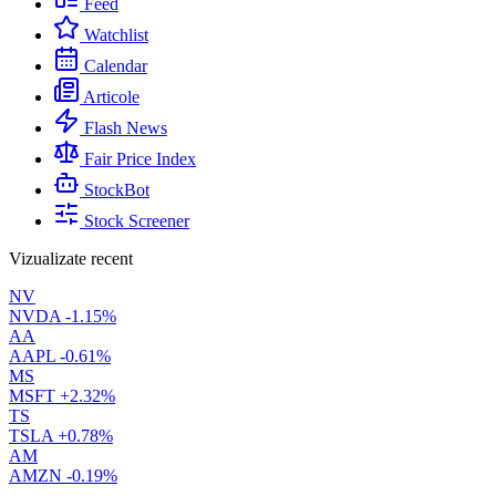
Feed
Watchlist
Calendar
Articole
Flash News
Fair Price Index
StockBot
Stock Screener
Vizualizate recent
NV
NVDA
-1.15%
AA
AAPL
-0.61%
MS
MSFT
+2.32%
TS
TSLA
+0.78%
AM
AMZN
-0.19%