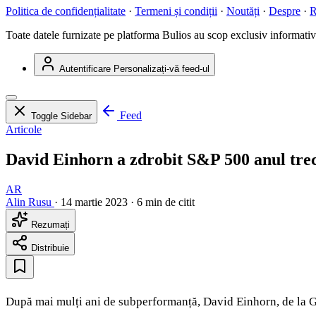
Politica de confidențialitate
·
Termeni și condiții
·
Noutăți
·
Despre
·
R
Toate datele furnizate pe platforma Bulios au scop exclusiv informativ ș
Autentificare
Personalizați-vă feed-ul
Feed
Toggle Sidebar
Articole
David Einhorn a zdrobit S&P 500 anul trecu
AR
Alin Rusu
·
14 martie 2023
·
6 min de citit
Rezumați
Distribuie
După mai mulți ani de subperformanță, David Einhorn, de la Gre