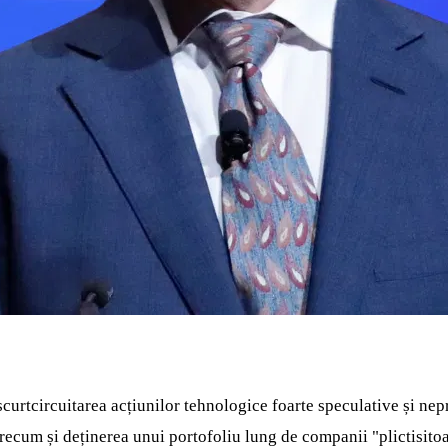
curtcircuitarea acțiunilor tehnologice foarte speculative și nepro
cum și deținerea unui portofoliu lung de companii "plictisitoar