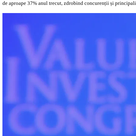
de aproape 37% anul trecut, zdrobind concurenții și principalii