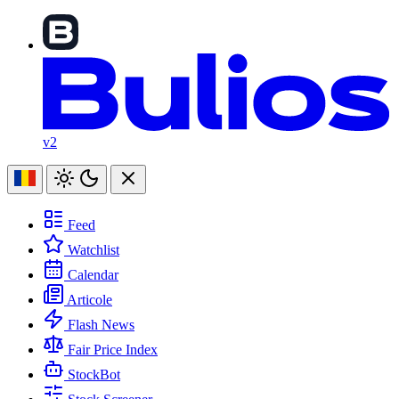
v2
Feed
Watchlist
Calendar
Articole
Flash News
Fair Price Index
StockBot