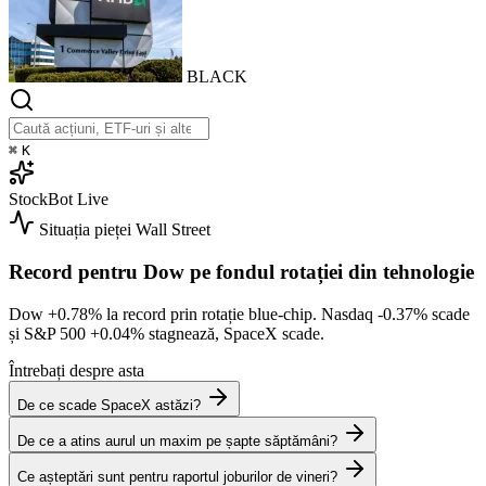
BLACK
⌘
K
StockBot
Live
Situația pieței
Wall Street
Record pentru Dow pe fondul rotației din tehnologie
Dow
+0.78%
la record prin rotație blue-chip. Nasdaq
-0.37%
scade
și S&P 500
+0.04%
stagnează, SpaceX scade.
Întrebați despre asta
De ce scade SpaceX astăzi?
De ce a atins aurul un maxim pe șapte săptămâni?
Ce așteptări sunt pentru raportul joburilor de vineri?