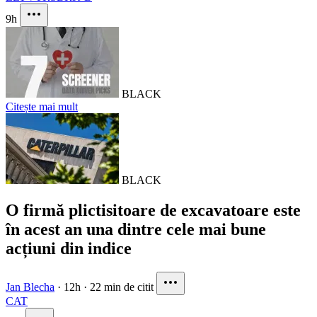
9h
BLACK
Citește mai mult
BLACK
O firmă plictisitoare de excavatoare este
în acest an una dintre cele mai bune
acțiuni din indice
Jan Blecha
·
12h
·
22 min de citit
CAT