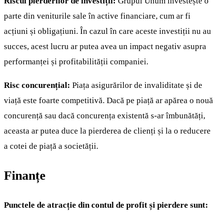
Riscul pierderilor de investiții:
Grupul Unum investește o
parte din veniturile sale în active financiare, cum ar fi
acțiuni și obligațiuni. În cazul în care aceste investiții nu au
succes, acest lucru ar putea avea un impact negativ asupra
performanței și profitabilității companiei.
Risc concurențial:
Piața asigurărilor de invaliditate și de
viață este foarte competitivă. Dacă pe piață ar apărea o nouă
concurență sau dacă concurența existentă s-ar îmbunătăți,
aceasta ar putea duce la pierderea de clienți și la o reducere
a cotei de piață a societății.
Finanțe
Punctele de atracție din contul de profit și pierdere sunt: