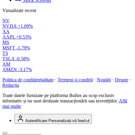
Stock Screener
Vizualizate recent
NV
NVDA
+1.09%
AA
AAPL
+0.53%
MS
MSFT
-1.79%
TS
TSLA
-0.58%
AM
AMZN
-3.17%
Politica de confidențialitate
·
Termeni și condiții
·
Noutăți
·
Despre
·
Redacția
Toate datele furnizate pe platforma Bulios au scop exclusiv
informativ și nu sunt destinate tranzacționării sau investițiilor.
Află
mai multe
Autentificare
Personalizați-vă feed-ul