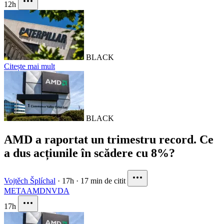
12h
BLACK
Citește mai mult
BLACK
AMD a raportat un trimestru record. Ce
a dus acțiunile în scădere cu 8%?
Vojtěch Šplíchal
·
17h
·
17 min de citit
META
AMD
NVDA
17h