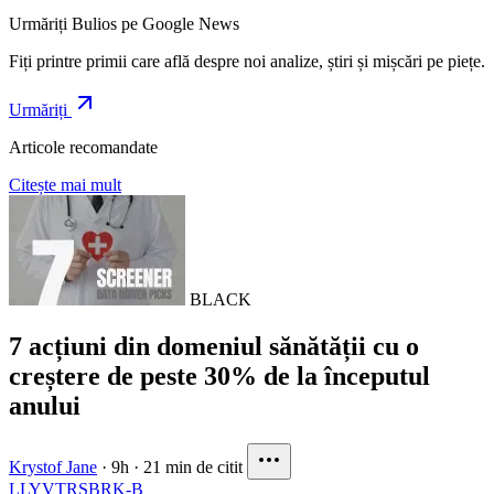
Urmăriți Bulios pe Google News
Fiți printre primii care află despre noi analize, știri și mișcări pe piețe.
Urmăriți
Articole recomandate
Citește mai mult
BLACK
7 acțiuni din domeniul sănătății cu o
creștere de peste 30% de la începutul
anului
Krystof Jane
·
9h
·
21 min de citit
LLY
VTRS
BRK-B