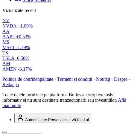
Stock Screener
Vizualizate recent
NV
NVDA
+1.09%
AA
AAPL
+0.53%
MS
MSFT
-1.79%
TS
TSLA
-0.58%
AM
AMZN
-3.17%
Politica de confidențialitate
·
Termeni și condiții
·
Noutăți
·
Despre
·
Redacția
Toate datele furnizate pe platforma Bulios au scop exclusiv
informativ și nu sunt destinate tranzacționării sau investițiilor.
Află
mai multe
Autentificare
Personalizați-vă feed-ul