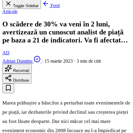
Feed
Toggle Sidebar
Articole
O scădere de 30% va veni în 2 luni,
avertizează un cunoscut analist de piață
pe baza a 21 de indicatori. Va fi afectat…
AD
Adrian Dumitru
·
15 martie 2023
·
3 min de citit
Rezumați
Distribuie
Marea prăbușire a băncilor a perturbat toate evenimentele de
pe piață, iar dezbaterile privind declinul sau creșterea pieței
au fost lăsate deoparte. Dar nici măcar cel mai mare
eveniment economic din 2008 încoace nu l-a împiedicat pe