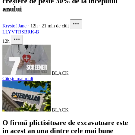
creștere de peste 30% de la începutul
anului
Krystof Jane
·
12h
·
21 min de citit
LLY
VTRS
BRK-B
12h
BLACK
Citește mai mult
BLACK
O firmă plictisitoare de excavatoare este
în acest an una dintre cele mai bune