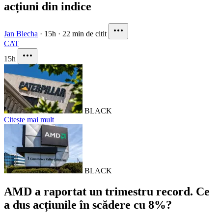
acțiuni din indice
Jan Blecha
·
15h
·
22 min de citit
CAT
15h
BLACK
Citește mai mult
BLACK
AMD a raportat un trimestru record. Ce
a dus acțiunile în scădere cu 8%?