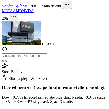
Vojtěch Šplíchal
·
20h
·
17 min de citit
META
AMD
NVDA
20h
BLACK
⌘
K
StockBot
Live
Situația pieței
Wall Street
Record pentru Dow pe fondul rotației din tehnologie
Dow
+0.78%
la record prin rotație blue-chip. Nasdaq
-0.37%
scade
și S&P 500
+0.04%
stagnează, SpaceX scade.