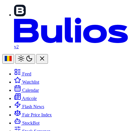
v2
Feed
Watchlist
Calendar
Articole
Flash News
Fair Price Index
StockBot