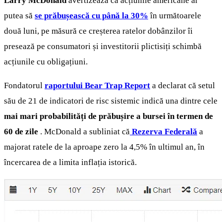
Larry McDonald
avertizează că acțiunile americane ar
putea să
se prăbușească cu până la 30%
în următoarele
două luni, pe măsură ce creșterea ratelor dobânzilor îi
presează pe consumatori și investitorii plictisiți schimbă
acțiunile cu obligațiuni.
Fondatorul
raportului Bear Trap Report
a declarat că setul
său de 21 de indicatori de risc sistemic indică una dintre cele
mai mari probabilități de prăbușire a bursei în termen de
60 de zile
. McDonald a subliniat că
Rezerva Federală
a
majorat ratele de la aproape zero la 4,5% în ultimul an, în
încercarea de a limita inflația istorică.