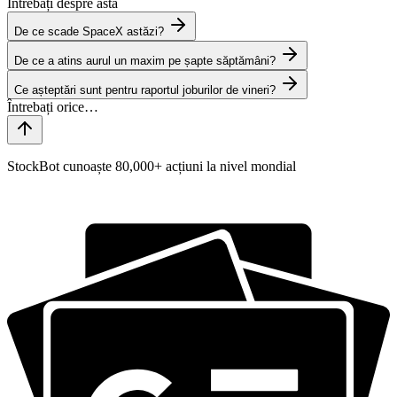
Întrebați despre asta
De ce scade SpaceX astăzi?
De ce a atins aurul un maxim pe șapte săptămâni?
Ce așteptări sunt pentru raportul joburilor de vineri?
StockBot cunoaște 80,000+ acțiuni la nivel mondial