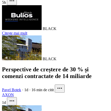
5h
BLACK
Citește mai mult
BLACK
Perspective de creștere de 30 % și
comenzi contractate de 14 miliarde
Pavel Botek
·
1d
·
16 min de citit
AXON
1d