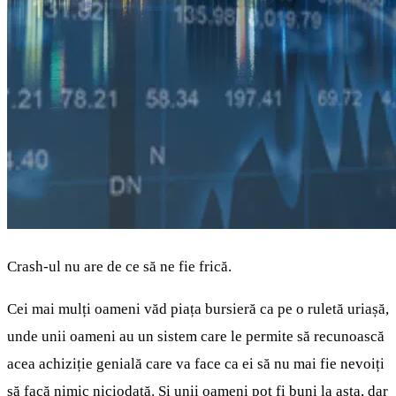
Crash-ul nu are de ce să ne fie frică.
Cei mai mulți oameni văd piața bursieră ca pe o ruletă uriașă,
unde unii oameni au un sistem care le permite să recunoască
acea achiziție genială care va face ca ei să nu mai fie nevoiți
să facă nimic niciodată. Și unii oameni pot fi buni la asta, dar