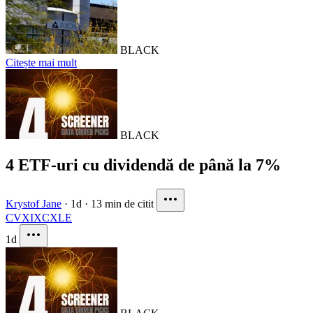
BLACK
Citește mai mult
BLACK
4 ETF-uri cu dividendă de până la 7%
Krystof Jane
·
1d
·
13 min de citit
CVX
IXC
XLE
1d