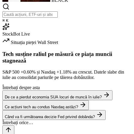
BLACK
⌘
K
StockBot
Live
Situația pieței
Wall Street
Tech susține raliul pe măsură ce piața muncii
stagnează
S&P 500
+0.60%
și Nasdaq
+1.18%
au crescut. Datele slabe din
iulie au consolidat pariurile pe tăierea dobânzilor.
Întrebați despre asta
De ce a pierdut economia SUA locuri de muncă în iulie?
Ce acțiuni tech au condus Nasdaq astăzi?
Când va fi următoarea decizie Fed privind dobânda?