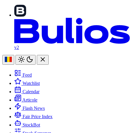
v2
Feed
Watchlist
Calendar
Articole
Flash News
Fair Price Index
StockBot