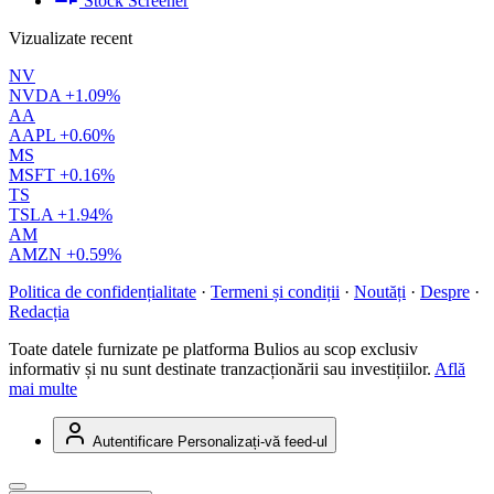
Stock Screener
Vizualizate recent
NV
NVDA
+1.09%
AA
AAPL
+0.60%
MS
MSFT
+0.16%
TS
TSLA
+1.94%
AM
AMZN
+0.59%
Politica de confidențialitate
·
Termeni și condiții
·
Noutăți
·
Despre
·
Redacția
Toate datele furnizate pe platforma Bulios au scop exclusiv
informativ și nu sunt destinate tranzacționării sau investițiilor.
Află
mai multe
Autentificare
Personalizați-vă feed-ul