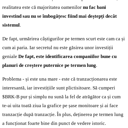
realitatea este că majoritatea oamenilor
nu fac bani
investind sau nu se îmbogățesc fiind mai deștepți decât
sistemul
.
De fapt, urmărirea câștigurilor pe termen scurt este cam ca și
cum ai paria. Iar secretul nu este găsirea unor investiții
geniale
De fapt, este identificarea companiilor bune cu
planuri de creștere puternice pe termen lung
.
Problema - și este una mare - este că tranzacționarea este
interesantă, iar investițiile sunt plictisitoare. Să cumperi
$BRK-B
pur și simplu nu sună la fel de atrăgător ca și cum
te-ai uita toată ziua la grafice pe șase monitoare și ai face
tranzacție după tranzacție. În plus, deținerea pe termen lung
a funcționat foarte bine din punct de vedere istoric.