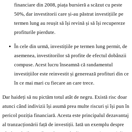
financiare din 2008, piața bursieră a scăzut cu peste
50%, dar investitorii care și-au păstrat investițiile pe
termen lung au reușit să își revină și să își recupereze
profiturile pierdute.
În cele din urmă, investițiile pe termen lung permit, de
asemenea, investitorilor să profite de efectul dobânzii
compuse. Acest lucru înseamnă că randamentul
investițiilor este reinvestit și generează profituri din ce
în ce mai mari cu fiecare an care trece.
Dar haideți să nu pictăm totul atât de negru. Există risc doar
atunci când indivizii își asumă prea multe riscuri și își pun în
pericol poziția financiară. Acesta este principalul dezavantaj
al tranzacționării față de investiții. Iată un exemplu despre