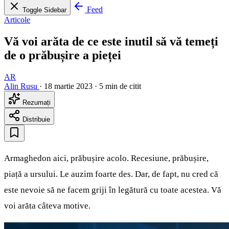
Feed
Toggle Sidebar
Articole
Vă voi arăta de ce este inutil să vă temeți
de o prăbușire a pieței
AR
Alin Rusu
·
18 martie 2023
·
5 min de citit
Rezumați
Distribuie
Armaghedon aici, prăbușire acolo. Recesiune, prăbușire,
piață a ursului. Le auzim foarte des. Dar, de fapt, nu cred că
este nevoie să ne facem griji în legătură cu toate acestea. Vă
voi arăta câteva motive.