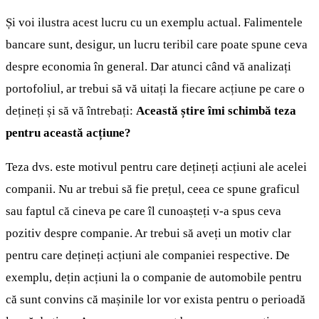
Și voi ilustra acest lucru cu un exemplu actual. Falimentele
bancare sunt, desigur, un lucru teribil care poate spune ceva
despre economia în general. Dar atunci când vă analizați
portofoliul, ar trebui să vă uitați la fiecare acțiune pe care o
dețineți și să vă întrebați:
Această știre îmi schimbă teza
pentru această acțiune?
Teza dvs. este motivul pentru care dețineți acțiuni ale acelei
companii. Nu ar trebui să fie prețul, ceea ce spune graficul
sau faptul că cineva pe care îl cunoașteți v-a spus ceva
pozitiv despre companie. Ar trebui să aveți un motiv clar
pentru care dețineți acțiuni ale companiei respective. De
exemplu, dețin acțiuni la o companie de automobile pentru
că sunt convins că mașinile lor vor exista pentru o perioadă