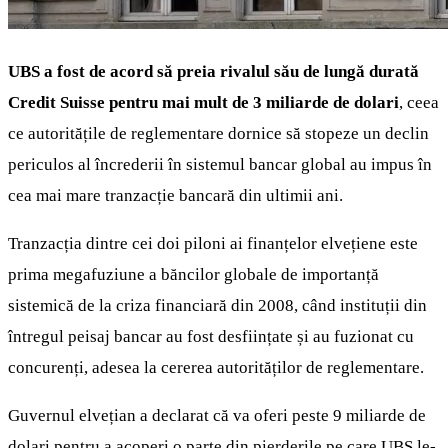
UBS a fost de acord să preia rivalul său de lungă durată
Credit Suisse pentru mai mult de 3 miliarde de dolari
, ceea
ce autoritățile de reglementare dornice să stopeze un declin
periculos al încrederii în sistemul bancar global au impus în
cea mai mare tranzacție bancară din ultimii ani.
Tranzacția dintre cei doi piloni ai finanțelor elvețiene este
prima megafuziune a băncilor globale de importanță
sistemică de la criza financiară din 2008, când instituții din
întregul peisaj bancar au fost desființate și au fuzionat cu
concurenți, adesea la cererea autorităților de reglementare.
Guvernul elvețian a declarat că va oferi peste 9 miliarde de
dolari pentru a acoperi o parte din pierderile pe care UBS le-