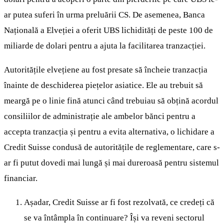
ar putea suferi în urma preluării CS. De asemenea, Banca
Națională a Elveției a oferit UBS lichidități de peste 100 de
miliarde de dolari pentru a ajuta la facilitarea tranzacției.
Autoritățile elvețiene au fost presate să încheie tranzacția
înainte de deschiderea piețelor asiatice. Ele au trebuit să
meargă pe o linie fină atunci când trebuiau să obțină acordul
consiliilor de administrație ale ambelor bănci pentru a
accepta tranzacția și pentru a evita alternativa, o lichidare a
Credit Suisse condusă de autoritățile de reglementare, care s-
ar fi putut dovedi mai lungă și mai dureroasă pentru sistemul
financiar.
Așadar, Credit Suisse ar fi fost rezolvată, ce credeți că
se va întâmpla în continuare? Își va reveni sectorul