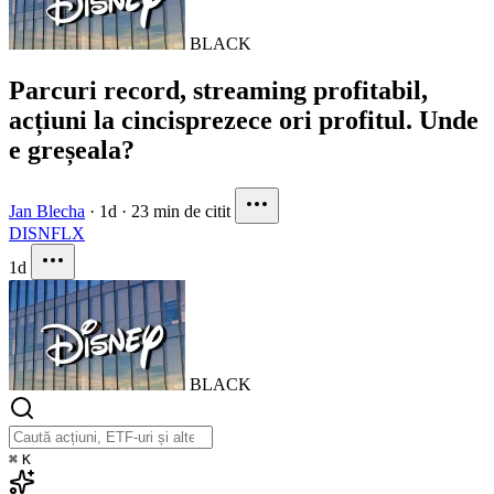
BLACK
Parcuri record, streaming profitabil,
acțiuni la cincisprezece ori profitul. Unde
e greșeala?
Jan Blecha
·
1d
·
23 min de citit
DIS
NFLX
1d
BLACK
⌘
K