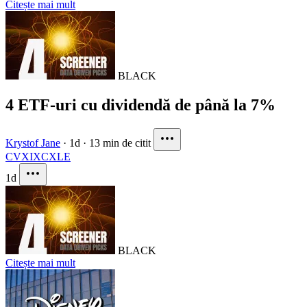
Citește mai mult
BLACK
4 ETF-uri cu dividendă de până la 7%
Krystof Jane
·
1d
·
13 min de citit
CVX
IXC
XLE
1d
BLACK
Citește mai mult