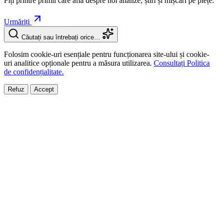
Fiți printre primii care află despre noi analize, știri și mișcări pe piețe.
Urmăriți
Căutați sau întrebați orice…
Folosim cookie-uri esențiale pentru funcționarea site-ului și cookie-
uri analitice opționale pentru a măsura utilizarea.
Consultați Politica
de confidențialitate.
Refuz
Accept