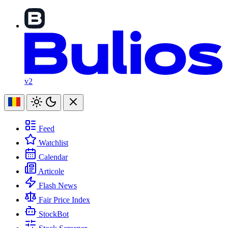
v2
Feed
Watchlist
Calendar
Articole
Flash News
Fair Price Index
StockBot