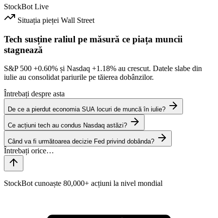
StockBot
Live
Situația pieței
Wall Street
Tech susține raliul pe măsură ce piața muncii
stagnează
S&P 500
+0.60%
și Nasdaq
+1.18%
au crescut. Datele slabe din
iulie au consolidat pariurile pe tăierea dobânzilor.
Întrebați despre asta
De ce a pierdut economia SUA locuri de muncă în iulie?
Ce acțiuni tech au condus Nasdaq astăzi?
Când va fi următoarea decizie Fed privind dobânda?
StockBot cunoaște 80,000+ acțiuni la nivel mondial