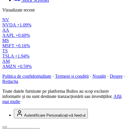
Stock Screener
Vizualizate recent
NV
NVDA
+1.09%
AA
AAPL
+0.60%
MS
MSFT
+0.16%
TS
TSLA
+1.94%
AM
AMZN
+0.59%
Politica de confidențialitate
·
Termeni și condiții
·
Noutăți
·
Despre
·
Redacția
Toate datele furnizate pe platforma Bulios au scop exclusiv
informativ și nu sunt destinate tranzacționării sau investițiilor.
Află
mai multe
Autentificare
Personalizați-vă feed-ul