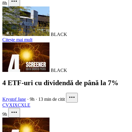
8h
BLACK
Citește mai mult
BLACK
4 ETF-uri cu dividendă de până la 7%
Krystof Jane
·
9h
·
13 min de citit
CVX
IXC
XLE
9h