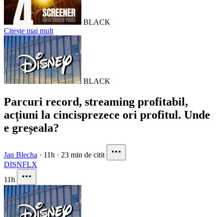
BLACK
Citește mai mult
BLACK
Parcuri record, streaming profitabil,
acțiuni la cincisprezece ori profitul. Unde
e greșeala?
Jan Blecha
·
11h
·
23 min de citit
DIS
NFLX
11h