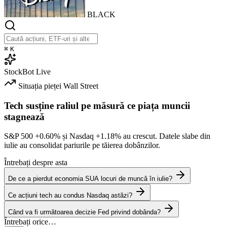
BLACK
⌘
K
StockBot
Live
Situația pieței
Wall Street
Tech susține raliul pe măsură ce piața muncii
stagnează
S&P 500
+0.60%
și Nasdaq
+1.18%
au crescut. Datele slabe din
iulie au consolidat pariurile pe tăierea dobânzilor.
Întrebați despre asta
De ce a pierdut economia SUA locuri de muncă în iulie?
Ce acțiuni tech au condus Nasdaq astăzi?
Când va fi următoarea decizie Fed privind dobânda?