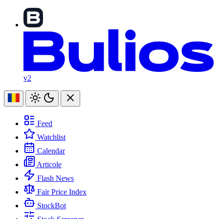
v2
Feed
Watchlist
Calendar
Articole
Flash News
Fair Price Index
StockBot