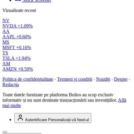
Stock Screener
Vizualizate recent
NV
NVDA
+1.09%
AA
AAPL
+0.60%
MS
MSFT
+0.16%
TS
TSLA
+1.94%
AM
AMZN
+0.59%
Politica de confidențialitate
·
Termeni și condiții
·
Noutăți
·
Despre
·
Redacția
Toate datele furnizate pe platforma Bulios au scop exclusiv
informativ și nu sunt destinate tranzacționării sau investițiilor.
Află
mai multe
Autentificare
Personalizați-vă feed-ul