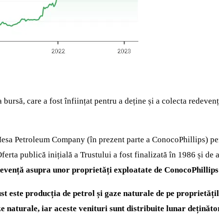
ursă, care a fost înființat pentru a deține și a colecta redevențe
 Mesa Petroleum Company (în prezent parte a ConocoPhillips) pen
ferta publică inițială a Trustului a fost finalizată în 1986 și d
devență asupra unor proprietăți exploatate de ConocoPhillips 
 este producția de petrol și gaze naturale de pe proprietățil
 naturale, iar aceste venituri sunt distribuite lunar deținători