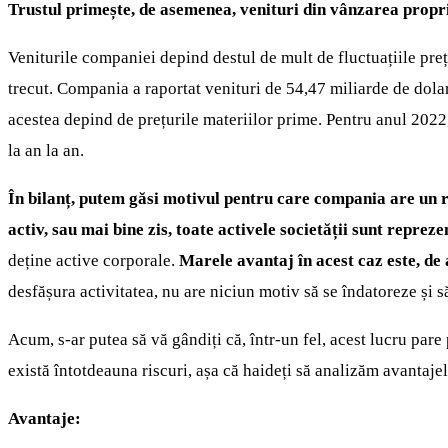
Trustul primește, de asemenea, venituri din vânzarea propri
Veniturile companiei depind destul de mult de fluctuațiile preț
trecut. Compania a raportat venituri de 54,47 miliarde de dolari
acestea depind de prețurile materiilor prime. Pentru anul 2022
la an la an.
În bilanț, putem găsi motivul pentru care compania are un ra
activ, sau mai bine zis, toate activele societății sunt repre
deține active corporale.
Marele avantaj în acest caz este, de 
desfășura activitatea, nu are niciun motiv să se îndatoreze și 
Acum, s-ar putea să vă gândiți că, într-un fel, acest lucru par
există întotdeauna riscuri, așa că haideți să analizăm avantajele
Avantaje: