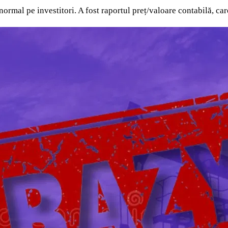
normal pe investitori. A fost raportul preț/valoare contabilă, ca