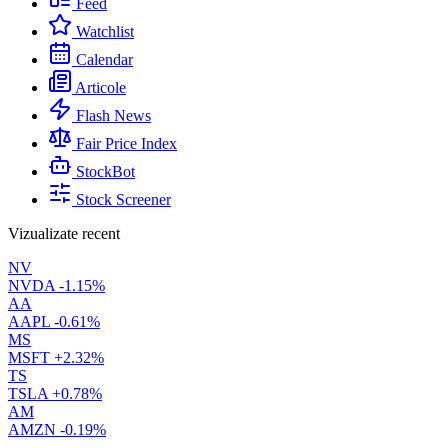
Feed
Watchlist
Calendar
Articole
Flash News
Fair Price Index
StockBot
Stock Screener
Vizualizate recent
NV
NVDA
-1.15%
AA
AAPL
-0.61%
MS
MSFT
+2.32%
TS
TSLA
+0.78%
AM
AMZN
-0.19%