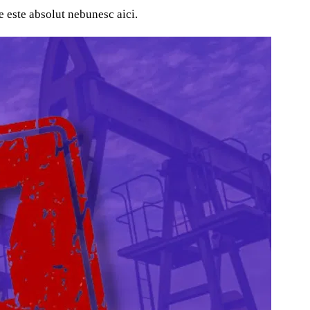
re este absolut nebunesc aici.