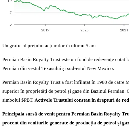
Un grafic al prețului acțiunilor în ultimii 5 ani.
Permian Basin Royalty Trust este un fond de redevențe cotat la b
Permian din vestul Texasului și sud-estul New Mexico.
Permian Basin Royalty Trust a fost înființat în 1980 de către
superior în proprietăți de petrol și gaze din Bazinul Permian. O
simbolul
$PBT
.
Activele Trustului constau în drepturi de re
Principala sursă de venit pentru Permian Basin Royalty Trust
procent din veniturile generate de producția de petrol și gaze