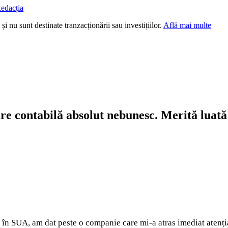
edacția
i nu sunt destinate tranzacționării sau investițiilor.
Află mai multe
re contabilă absolut nebunesc. Merită luată
i în SUA, am dat peste o companie care mi-a atras imediat atenți