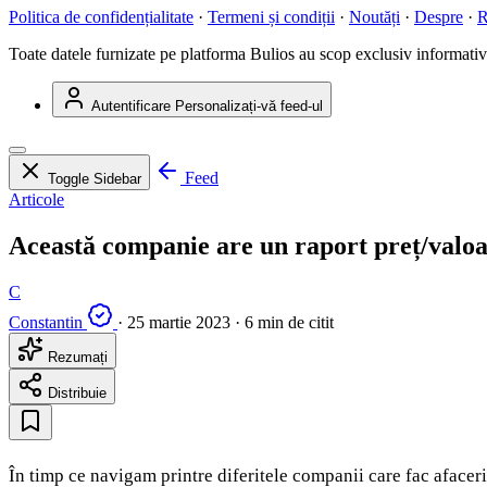
Politica de confidențialitate
·
Termeni și condiții
·
Noutăți
·
Despre
·
R
Toate datele furnizate pe platforma Bulios au scop exclusiv informativ ș
Autentificare
Personalizați-vă feed-ul
Feed
Toggle Sidebar
Articole
Această companie are un raport preț/valoa
C
Constantin
·
25 martie 2023
·
6 min de citit
Rezumați
Distribuie
În timp ce navigam printre diferitele companii care fac afacer