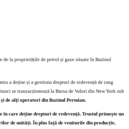
 de la proprietățile de petrol și gaze situate în Bazinul
tru a deține și a gestiona drepturi de redevență de rang
e atunci se tranzacționează la Bursa de Valori din New York sub
și de alți operatori din Bazinul Permian.
e în care deține drepturi de redevență. Trustul primește un
lor de unități. În plus față de veniturile din producție,