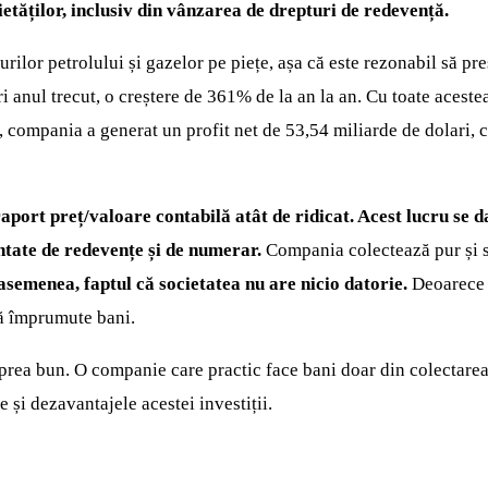
etăților, inclusiv din vânzarea de drepturi de redevență.
urilor petrolului și gazelor pe piețe, așa că este rezonabil să p
 anul trecut, o creștere de 361% de la an la an. Cu toate acestea
, compania a generat un profit net de 53,54 miliarde de dolari, 
port preț/valoare contabilă atât de ridicat. Acest lucru se d
zentate de redevențe și de numerar.
Compania colectează pur și s
asemenea, faptul că societatea nu are nicio datorie.
Deoarece 
să împrumute bani.
e prea bun. O companie care practic face bani doar din colectarea
 și dezavantajele acestei investiții.