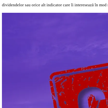
dividendelor sau orice alt indicator care îi interesează în mod 