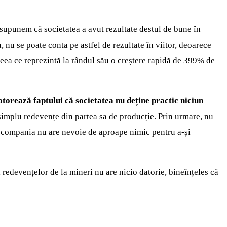
resupunem că societatea a avut rezultate destul de bune în
, nu se poate conta pe astfel de rezultate în viitor, deoarece
ceea ce reprezintă la rândul său o creștere rapidă de 399% de
atorează faptului că societatea nu deține practic niciun
implu redevențe din partea sa de producție. Prin urmare, nu
compania nu are nevoie de aproape nimic pentru a-și
 redevențelor de la mineri nu are nicio datorie, bineînțeles că