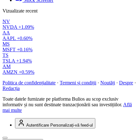
Stock Screener
Vizualizate recent
NV
NVDA
+1.09%
AA
AAPL
+0.60%
MS
MSFT
+0.16%
TS
TSLA
+1.94%
AM
AMZN
+0.59%
Politica de confidențialitate
·
Termeni și condiții
·
Noutăți
·
Despre
·
Redacția
Toate datele furnizate pe platforma Bulios au scop exclusiv
informativ și nu sunt destinate tranzacționării sau investițiilor.
Află
mai multe
Autentificare
Personalizați-vă feed-ul