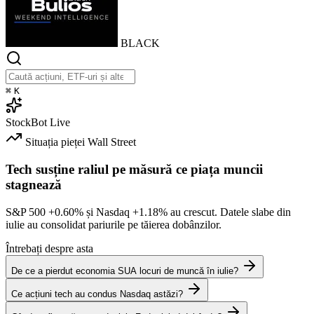
BLACK
⌘
K
StockBot
Live
Situația pieței
Wall Street
Tech susține raliul pe măsură ce piața muncii
stagnează
S&P 500
+0.60%
și Nasdaq
+1.18%
au crescut. Datele slabe din
iulie au consolidat pariurile pe tăierea dobânzilor.
Întrebați despre asta
De ce a pierdut economia SUA locuri de muncă în iulie?
Ce acțiuni tech au condus Nasdaq astăzi?