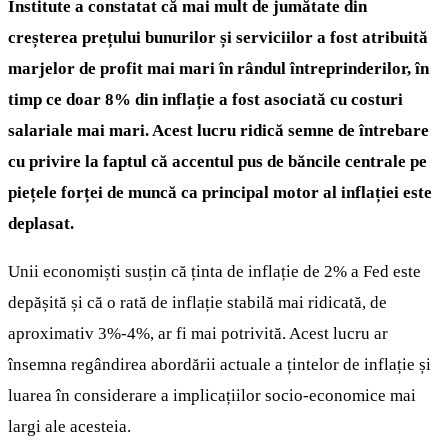
Institute a constatat că mai mult de jumătate din
creșterea prețului bunurilor și serviciilor a fost atribuită
marjelor de profit mai mari în rândul întreprinderilor, în
timp ce doar 8% din inflație a fost asociată cu costuri
salariale mai mari. Acest lucru ridică semne de întrebare
cu privire la faptul că accentul pus de băncile centrale pe
piețele forței de muncă ca principal motor al inflației este
deplasat.
Unii economiști susțin că ținta de inflație de 2% a Fed este
depășită și că o rată de inflație stabilă mai ridicată, de
aproximativ 3%-4%, ar fi mai potrivită. Acest lucru ar
însemna regândirea abordării actuale a țintelor de inflație și
luarea în considerare a implicațiilor socio-economice mai
largi ale acesteia.