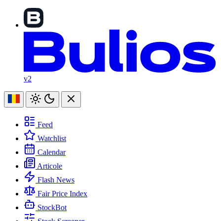
v2
Feed
Watchlist
Calendar
Articole
Flash News
Fair Price Index
StockBot