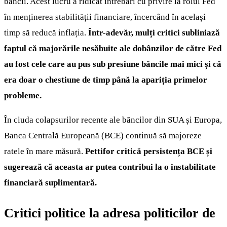
băncii. Acest lucru a ridicat întrebări cu privire la rolul Fed
în menținerea stabilității financiare, încercând în același
timp să reducă inflația.
Într-adevăr, mulți critici subliniază
faptul că majorările nesăbuite ale dobânzilor de către Fed
au fost cele care au pus sub presiune băncile mai mici și că
era doar o chestiune de timp până la apariția primelor
probleme.
În ciuda colapsurilor recente ale băncilor din SUA și Europa,
Banca Centrală Europeană (BCE) continuă să majoreze
ratele în mare măsură.
Pettifor critică persistența BCE și
sugerează că aceasta ar putea contribui la o instabilitate
financiară suplimentară.
Critici politice la adresa politicilor de