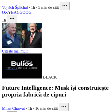
Vojtěch Šplíchal
·
1h
·
5 min de citit
OXY
BAC
GOOG
1h
Citește mai mult
BLACK
Future Intelligence: Musk își construiește
propria fabrică de cipuri
Milan Charvat
·
1h
·
16 min de citit