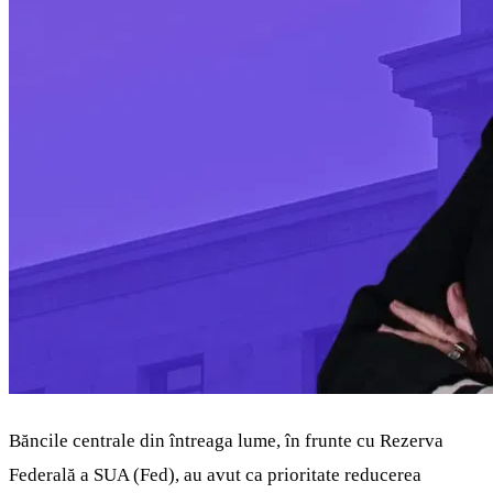
Băncile centrale din întreaga lume, în frunte cu Rezerva
Federală a SUA (Fed), au avut ca prioritate reducerea