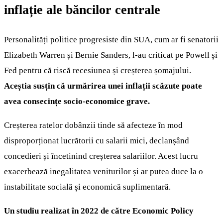
inflație ale băncilor centrale
Personalități politice progresiste din SUA, cum ar fi senatorii
Elizabeth Warren și Bernie Sanders, l-au criticat pe Powell și
Fed pentru că riscă recesiunea și creșterea șomajului.
Aceștia susțin că urmărirea unei inflații scăzute poate
avea consecințe socio-economice grave.
Creșterea ratelor dobânzii tinde să afecteze în mod
disproporționat lucrătorii cu salarii mici, declanșând
concedieri și încetinind creșterea salariilor. Acest lucru
exacerbează inegalitatea veniturilor și ar putea duce la o
instabilitate socială și economică suplimentară.
Un studiu realizat în 2022 de către Economic Policy