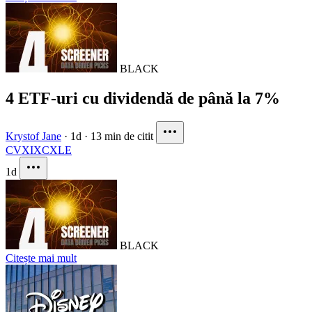
BLACK
4 ETF-uri cu dividendă de până la 7%
Krystof Jane
·
1d
·
13 min de citit
CVX
IXC
XLE
1d
BLACK
Citește mai mult