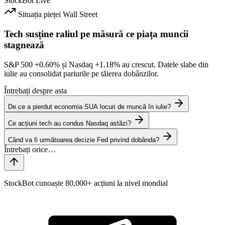
StockBot
Live
Situația pieței
Wall Street
Tech susține raliul pe măsură ce piața muncii
stagnează
S&P 500
+0.60%
și Nasdaq
+1.18%
au crescut. Datele slabe din
iulie au consolidat pariurile pe tăierea dobânzilor.
Întrebați despre asta
De ce a pierdut economia SUA locuri de muncă în iulie?
Ce acțiuni tech au condus Nasdaq astăzi?
Când va fi următoarea decizie Fed privind dobânda?
StockBot cunoaște 80,000+ acțiuni la nivel mondial