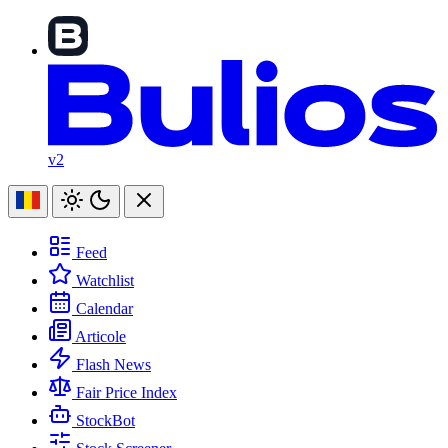
v2
Feed
Watchlist
Calendar
Articole
Flash News
Fair Price Index
StockBot