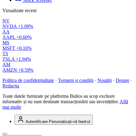
Stock Screener
Vizualizate recent
NV
NVDA
+1.09%
AA
AAPL
+0.60%
MS
MSFT
+0.16%
TS
TSLA
+1.94%
AM
AMZN
+0.59%
Politica de confidențialitate
·
Termeni și condiții
·
Noutăți
·
Despre
·
Redacția
Toate datele furnizate pe platforma Bulios au scop exclusiv
informativ și nu sunt destinate tranzacționării sau investițiilor.
Află
mai multe
Autentificare
Personalizați-vă feed-ul