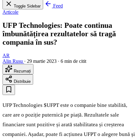
Feed
Toggle Sidebar
Articole
UFP Technologies: Poate continua
îmbunătățirea rezultatelor să tragă
compania în sus?
AR
Alin Rusu
·
29 martie 2023
·
6 min de citit
Rezumați
Distribuie
UFP Technologies
$UFPT
este o companie bine stabilită,
care are o poziție puternică pe piață. Rezultatele sale
financiare sunt pozitive și arată stabilitatea și creșterea
companiei. Așadar, poate fi acțiunea UFPT o alegere bună și