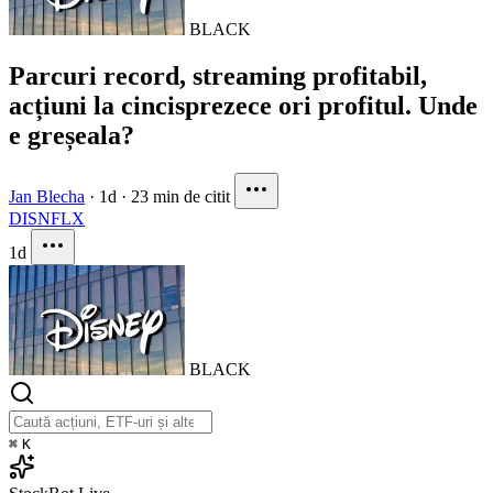
BLACK
Parcuri record, streaming profitabil,
acțiuni la cincisprezece ori profitul. Unde
e greșeala?
Jan Blecha
·
1d
·
23 min de citit
DIS
NFLX
1d
BLACK
⌘
K