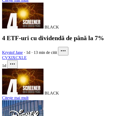
Citește mai mult
BLACK
4 ETF-uri cu dividendă de până la 7%
Krystof Jane
·
1d
·
13 min de citit
CVX
IXC
XLE
1d
BLACK
Citește mai mult