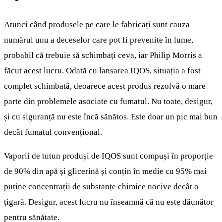
Atunci când produsele pe care le fabricați sunt cauza
numărul unu a deceselor care pot fi prevenite în lume,
probabil că trebuie să schimbați ceva, iar Philip Morris a
făcut acest lucru. Odată cu lansarea IQOS, situația a fost
complet schimbată, deoarece acest produs rezolvă o mare
parte din problemele asociate cu fumatul. Nu toate, desigur,
și cu siguranță nu este încă sănătos. Este doar un pic mai bun
decât fumatul convențional.
Vaporii de tutun produși de IQOS sunt compuși în proporție
de 90% din apă și glicerină și conțin în medie cu 95% mai
puține concentrații de substanțe chimice nocive decât o
țigară. Desigur, acest lucru nu înseamnă că nu este dăunător
pentru sănătate.