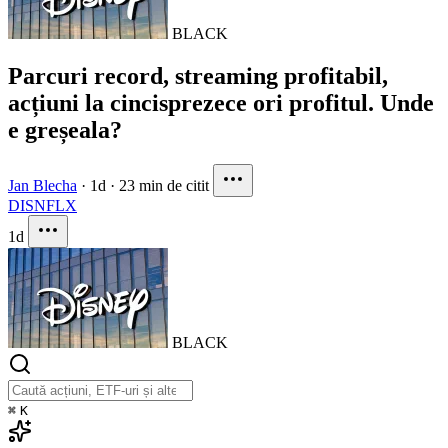
BLACK
Parcuri record, streaming profitabil,
acțiuni la cincisprezece ori profitul. Unde
e greșeala?
Jan Blecha
·
1d
·
23 min de citit
DIS
NFLX
1d
BLACK
⌘
K