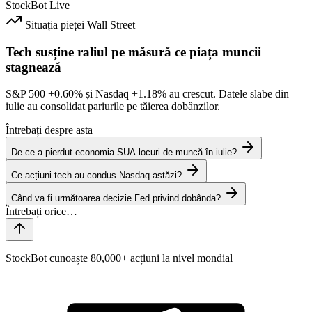
StockBot
Live
Situația pieței
Wall Street
Tech susține raliul pe măsură ce piața muncii
stagnează
S&P 500
+0.60%
și Nasdaq
+1.18%
au crescut. Datele slabe din
iulie au consolidat pariurile pe tăierea dobânzilor.
Întrebați despre asta
De ce a pierdut economia SUA locuri de muncă în iulie?
Ce acțiuni tech au condus Nasdaq astăzi?
Când va fi următoarea decizie Fed privind dobânda?
StockBot cunoaște 80,000+ acțiuni la nivel mondial