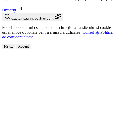
Urmăriți
Căutați sau întrebați orice…
Folosim cookie-uri esențiale pentru funcționarea site-ului și cookie-
uri analitice opționale pentru a măsura utilizarea.
Consultați Politica
de confidențialitate.
Refuz
Accept