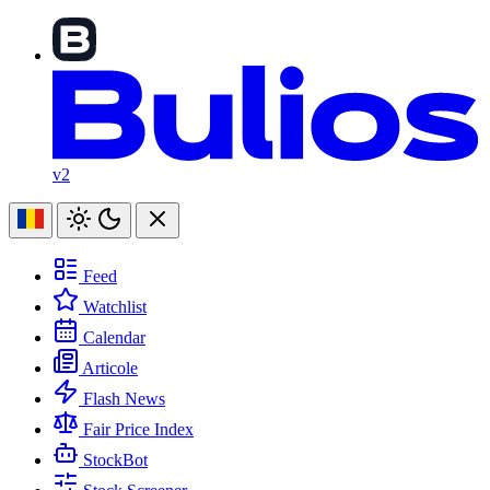
v2
Feed
Watchlist
Calendar
Articole
Flash News
Fair Price Index
StockBot