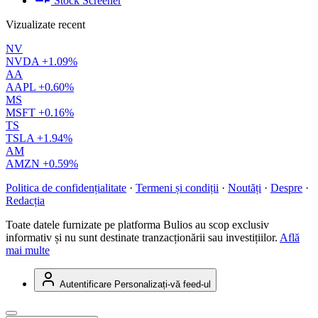
Stock Screener
Vizualizate recent
NV
NVDA
+1.09%
AA
AAPL
+0.60%
MS
MSFT
+0.16%
TS
TSLA
+1.94%
AM
AMZN
+0.59%
Politica de confidențialitate
·
Termeni și condiții
·
Noutăți
·
Despre
·
Redacția
Toate datele furnizate pe platforma Bulios au scop exclusiv
informativ și nu sunt destinate tranzacționării sau investițiilor.
Află
mai multe
Autentificare
Personalizați-vă feed-ul