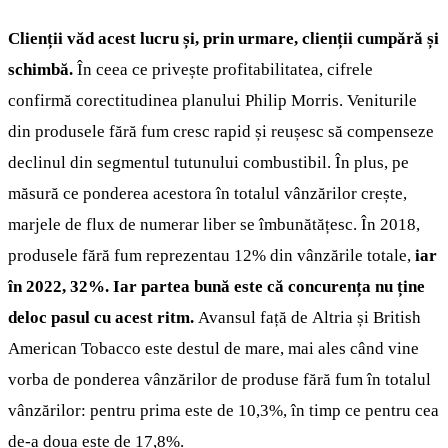
Clienții văd acest lucru și, prin urmare, clienții cumpără și
schimbă.
În ceea ce privește profitabilitatea, cifrele
confirmă corectitudinea planului Philip Morris. Veniturile
din produsele fără fum cresc rapid și reușesc să compenseze
declinul din segmentul tutunului combustibil. În plus, pe
măsură ce ponderea acestora în totalul vânzărilor crește,
marjele de flux de numerar liber se îmbunătățesc. În 2018,
produsele fără fum reprezentau 12% din vânzările totale,
iar
în 2022, 32%. Iar partea bună este că concurența nu ține
deloc pasul cu acest ritm.
Avansul față de
Altria și British
American Tobacco este destul de mare, mai ales când vine
vorba de ponderea vânzărilor de produse fără fum în totalul
vânzărilor: pentru prima este de 10,3%, în timp ce pentru cea
de-a doua este de 17,8%.