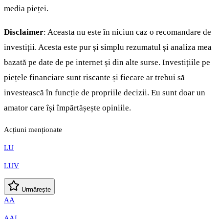
media pieței.
Disclaimer
: Aceasta nu este în niciun caz o recomandare de
investiții. Acesta este pur și simplu rezumatul și analiza mea
bazată pe date de pe internet și din alte surse. Investițiile pe
piețele financiare sunt riscante și fiecare ar trebui să
investească în funcție de propriile decizii. Eu sunt doar un
amator care își împărtășește opiniile.
Acțiuni menționate
LU
LUV
Urmărește
AA
AAL