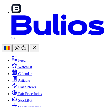
v2
Feed
Watchlist
Calendar
Articole
Flash News
Fair Price Index
StockBot