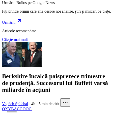
Urmăriți Bulios pe Google News
Fiți printre primii care află despre noi analize, știri și mișcări pe piețe.
Urmăriți
Articole recomandate
Citește mai mult
Berkshire încalcă paisprezece trimestre
de prudență. Succesorul lui Buffett varsă
miliarde în acțiuni
Vojtěch Šplíchal
·
4h
·
5 min de citit
OXY
BAC
GOOG