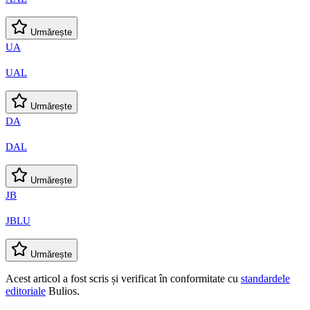
Urmărește
UA
UAL
Urmărește
DA
DAL
Urmărește
JB
JBLU
Urmărește
Acest articol a fost scris și verificat în conformitate cu
standardele
editoriale
Bulios.