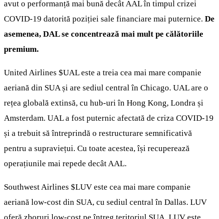
avut o performanță mai bună decât AAL în timpul crizei
COVID-19 datorită poziției sale financiare mai puternice.
De
asemenea, DAL se concentrează mai mult pe călătoriile
premium.
United Airlines
$UAL
este a treia cea mai mare companie
aeriană din SUA și are sediul central în Chicago. UAL are o
rețea globală extinsă, cu hub-uri în Hong Kong, Londra și
Amsterdam. UAL a fost puternic afectată de criza COVID-19
și a trebuit să întreprindă o restructurare semnificativă
pentru a supraviețui. Cu toate acestea, își recuperează
operațiunile mai repede decât AAL.
Southwest Airlines
$LUV
este cea mai mare companie
aeriană low-cost din SUA, cu sediul central în Dallas. LUV
oferă zboruri low-cost pe întreg teritoriul SUA. LUV este