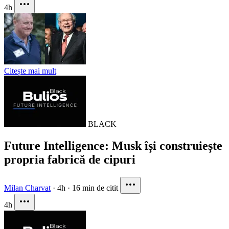
4h
Citește mai mult
BLACK
Future Intelligence: Musk își construiește
propria fabrică de cipuri
Milan Charvat
·
4h
·
16 min de citit
4h