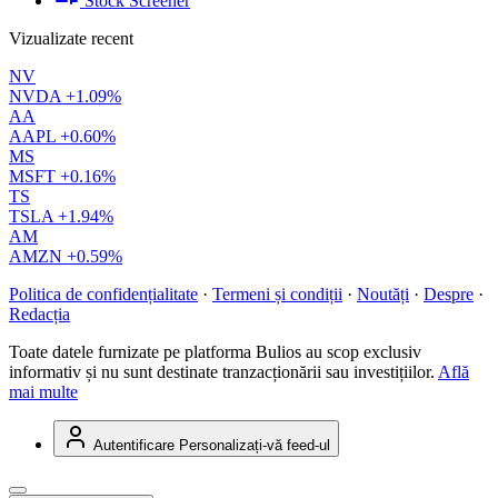
Stock Screener
Vizualizate recent
NV
NVDA
+1.09%
AA
AAPL
+0.60%
MS
MSFT
+0.16%
TS
TSLA
+1.94%
AM
AMZN
+0.59%
Politica de confidențialitate
·
Termeni și condiții
·
Noutăți
·
Despre
·
Redacția
Toate datele furnizate pe platforma Bulios au scop exclusiv
informativ și nu sunt destinate tranzacționării sau investițiilor.
Află
mai multe
Autentificare
Personalizați-vă feed-ul