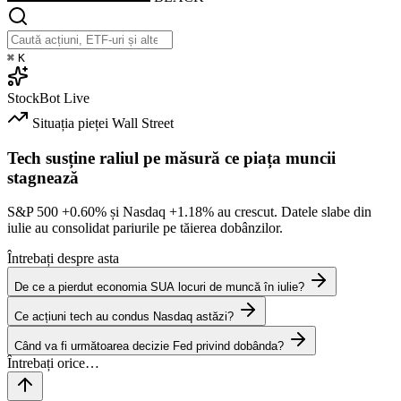
⌘
K
StockBot
Live
Situația pieței
Wall Street
Tech susține raliul pe măsură ce piața muncii
stagnează
S&P 500
+0.60%
și Nasdaq
+1.18%
au crescut. Datele slabe din
iulie au consolidat pariurile pe tăierea dobânzilor.
Întrebați despre asta
De ce a pierdut economia SUA locuri de muncă în iulie?
Ce acțiuni tech au condus Nasdaq astăzi?
Când va fi următoarea decizie Fed privind dobânda?