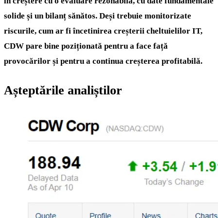
în creștere cu o evaluare rezonabilă, cu date fundamentale
solide și un bilanț sănătos. Deși trebuie monitorizate
riscurile, cum ar fi încetinirea creșterii cheltuielilor IT,
CDW pare bine poziționată pentru a face față
provocărilor și pentru a continua creșterea profitabilă.
Așteptările analiștilor