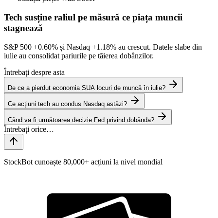
Tech susține raliul pe măsură ce piața muncii
stagnează
S&P 500
+0.60%
și Nasdaq
+1.18%
au crescut. Datele slabe din
iulie au consolidat pariurile pe tăierea dobânzilor.
Întrebați despre asta
De ce a pierdut economia SUA locuri de muncă în iulie?
Ce acțiuni tech au condus Nasdaq astăzi?
Când va fi următoarea decizie Fed privind dobânda?
StockBot cunoaște 80,000+ acțiuni la nivel mondial