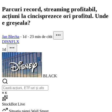
Parcuri record, streaming profitabil,
acțiuni la cincisprezece ori profitul. Unde
e greșeala?
Jan Blecha
·
1d
·
23 min de citit
DIS
NFLX
1d
BLACK
⌘
K
StockBot
Live
Situația pieței
Wall Street