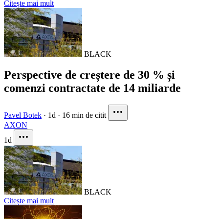
Citește mai mult
BLACK
Perspective de creștere de 30 % și
comenzi contractate de 14 miliarde
Pavel Botek
·
1d
·
16 min de citit
AXON
1d
BLACK
Citește mai mult