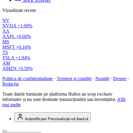
Stock Screener
Vizualizate recent
NV
NVDA
+1.09%
AA
AAPL
+0.60%
MS
MSFT
+0.16%
TS
TSLA
+1.94%
AM
AMZN
+0.59%
Politica de confidențialitate
·
Termeni și condiții
·
Noutăți
·
Despre
·
Redacția
Toate datele furnizate pe platforma Bulios au scop exclusiv
informativ și nu sunt destinate tranzacționării sau investițiilor.
Află
mai multe
Autentificare
Personalizați-vă feed-ul