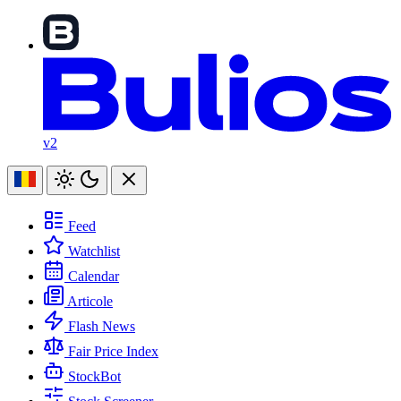
v2
Feed
Watchlist
Calendar
Articole
Flash News
Fair Price Index
StockBot