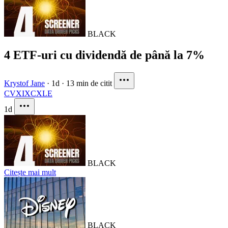
BLACK
4 ETF-uri cu dividendă de până la 7%
Krystof Jane
·
1d
·
13 min de citit
CVX
IXC
XLE
1d
BLACK
Citește mai mult
BLACK