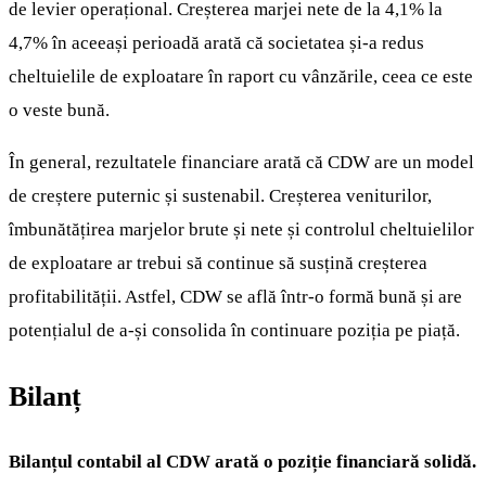
de levier operațional. Creșterea marjei nete de la 4,1% la
4,7% în aceeași perioadă arată că societatea și-a redus
cheltuielile de exploatare în raport cu vânzările, ceea ce este
o veste bună.
În general, rezultatele financiare arată că CDW are un model
de creștere puternic și sustenabil. Creșterea veniturilor,
îmbunătățirea marjelor brute și nete și controlul cheltuielilor
de exploatare ar trebui să continue să susțină creșterea
profitabilității. Astfel, CDW se află într-o formă bună și are
potențialul de a-și consolida în continuare poziția pe piață.
Bilanț
Bilanțul contabil al CDW arată o poziție financiară solidă.