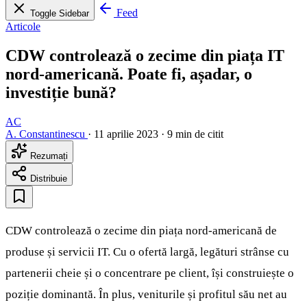
Feed
Toggle Sidebar
Articole
CDW controlează o zecime din piața IT
nord-americană. Poate fi, așadar, o
investiție bună?
AC
A. Constantinescu
·
11 aprilie 2023
·
9 min de citit
Rezumați
Distribuie
CDW controlează o zecime din piața nord-americană de
produse și servicii IT. Cu o ofertă largă, legături strânse cu
partenerii cheie și o concentrare pe client, își construiește o
poziție dominantă. În plus, veniturile și profitul său net au