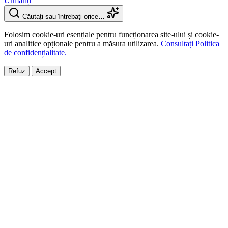
Urmăriți
Căutați sau întrebați orice…
Folosim cookie-uri esențiale pentru funcționarea site-ului și cookie-
uri analitice opționale pentru a măsura utilizarea.
Consultați Politica
de confidențialitate.
Refuz
Accept