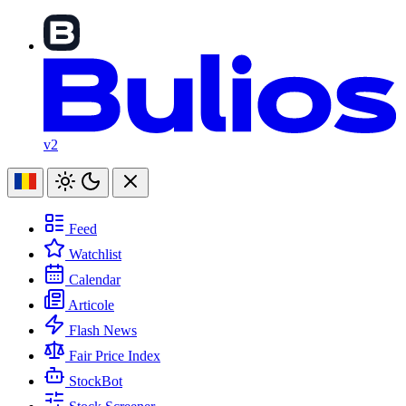
v2
Feed
Watchlist
Calendar
Articole
Flash News
Fair Price Index
StockBot