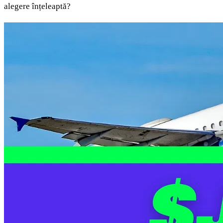
alegere înțeleaptă?