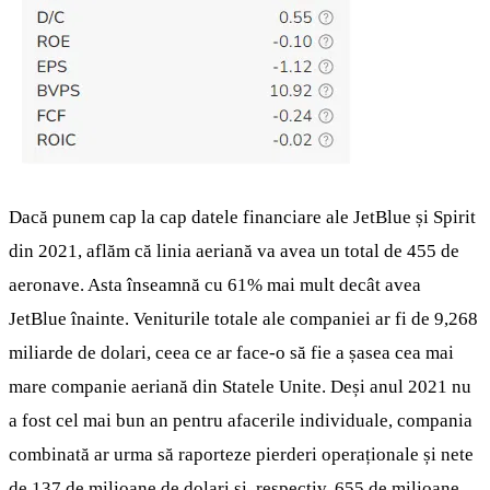
Dacă punem cap la cap datele financiare ale JetBlue și Spirit
din 2021, aflăm că linia aeriană va avea un total de 455 de
aeronave. Asta înseamnă cu 61% mai mult decât avea
JetBlue înainte. Veniturile totale ale companiei ar fi de 9,268
miliarde de dolari, ceea ce ar face-o să fie a șasea cea mai
mare companie aeriană din Statele Unite. Deși anul 2021 nu
a fost cel mai bun an pentru afacerile individuale, compania
combinată ar urma să raporteze pierderi operaționale și nete
de 137 de milioane de dolari și, respectiv, 655 de milioane