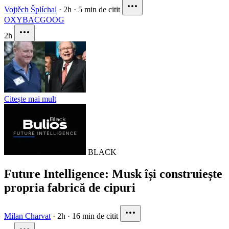
Vojtěch Šplíchal
·
2h
·
5 min de citit
OXY
BAC
GOOG
2h
Citește mai mult
BLACK
Future Intelligence: Musk își construiește
propria fabrică de cipuri
Milan Charvat
·
2h
·
16 min de citit