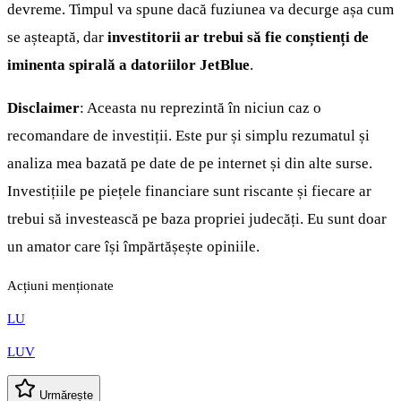
devreme. Timpul va spune dacă fuziunea va decurge așa cum
se așteaptă, dar
investitorii ar trebui să fie conștienți de
iminenta spirală a datoriilor JetBlue
.
Disclaimer
: Aceasta nu reprezintă în niciun caz o
recomandare de investiții. Este pur și simplu rezumatul și
analiza mea bazată pe date de pe internet și din alte surse.
Investițiile pe piețele financiare sunt riscante și fiecare ar
trebui să investească pe baza propriei judecăți. Eu sunt doar
un amator care își împărtășește opiniile.
Acțiuni menționate
LU
LUV
Urmărește