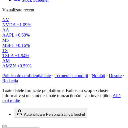
Stock Screener
Vizualizate recent
NV
NVDA
+1.09%
AA
AAPL
+0.60%
MS
MSFT
+0.16%
TS
TSLA
+1.94%
AM
AMZN
+0.59%
Politica de confidențialitate
·
Termeni și condiții
·
Noutăți
·
Despre
·
Redacția
Toate datele furnizate pe platforma Bulios au scop exclusiv
informativ și nu sunt destinate tranzacționării sau investițiilor.
Află
mai multe
Autentificare
Personalizați-vă feed-ul