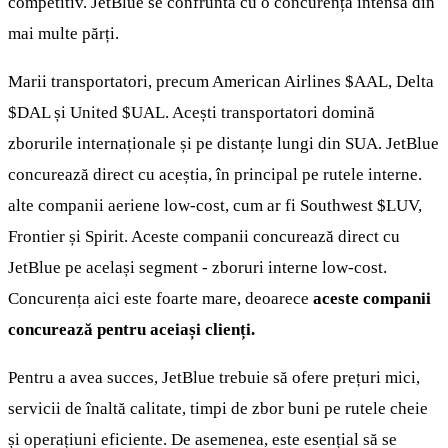
competitiv. JetBlue se confruntă cu o concurență intensă din
mai multe părți.
Marii transportatori, precum American Airlines
$AAL
, Delta
$DAL
și United
$UAL
. Acești transportatori domină
zborurile internaționale și pe distanțe lungi din SUA. JetBlue
concurează direct cu aceștia, în principal pe rutele interne.
alte companii aeriene low-cost, cum ar fi Southwest
$LUV
,
Frontier și Spirit. Aceste companii concurează direct cu
JetBlue pe același segment - zboruri interne low-cost.
Concurența aici este foarte mare, deoarece
aceste companii
concurează pentru aceiași clienți.
Pentru a avea succes, JetBlue trebuie să ofere prețuri mici,
servicii de înaltă calitate, timpi de zbor buni pe rutele cheie
și operațiuni eficiente. De asemenea, este esențial să se