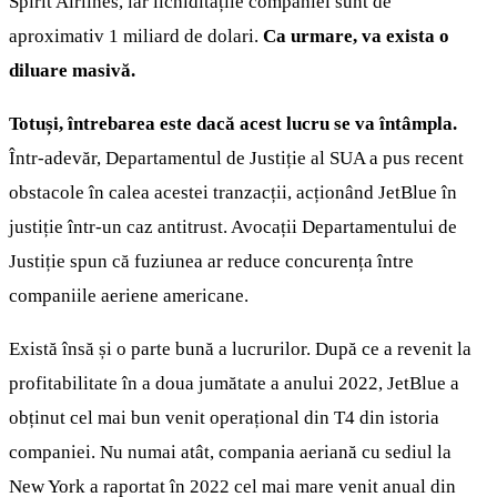
Spirit Airlines, iar lichiditățile companiei sunt de
aproximativ 1 miliard de dolari.
Ca urmare, va exista o
diluare masivă.
Totuși, întrebarea este dacă acest lucru se va întâmpla.
Într-adevăr, Departamentul de Justiție al SUA a pus recent
obstacole în calea acestei tranzacții, acționând JetBlue în
justiție într-un caz antitrust. Avocații Departamentului de
Justiție spun că fuziunea ar reduce concurența între
companiile aeriene americane.
Există însă și o parte bună a lucrurilor. După ce a revenit la
profitabilitate în a doua jumătate a anului 2022, JetBlue a
obținut cel mai bun venit operațional din T4 din istoria
companiei. Nu numai atât, compania aeriană cu sediul la
New York a raportat în 2022 cel mai mare venit anual din