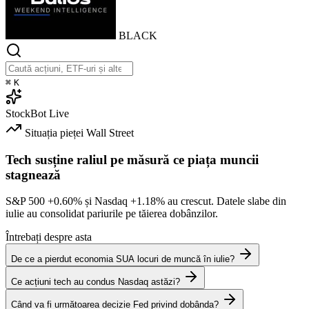
BLACK
⌘
K
StockBot
Live
Situația pieței
Wall Street
Tech susține raliul pe măsură ce piața muncii
stagnează
S&P 500
+0.60%
și Nasdaq
+1.18%
au crescut. Datele slabe din
iulie au consolidat pariurile pe tăierea dobânzilor.
Întrebați despre asta
De ce a pierdut economia SUA locuri de muncă în iulie?
Ce acțiuni tech au condus Nasdaq astăzi?
Când va fi următoarea decizie Fed privind dobânda?