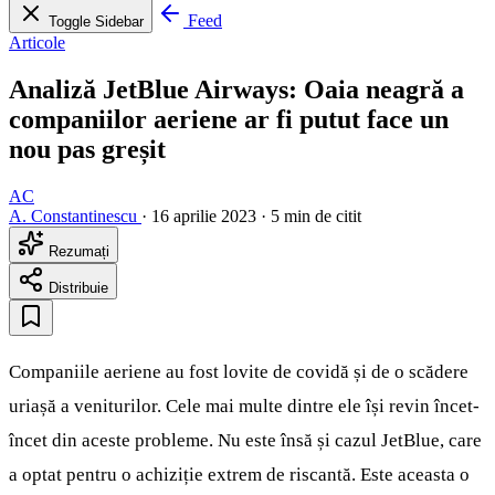
Feed
Toggle Sidebar
Articole
Analiză JetBlue Airways: Oaia neagră a
companiilor aeriene ar fi putut face un
nou pas greșit
AC
A. Constantinescu
·
16 aprilie 2023
·
5 min de citit
Rezumați
Distribuie
Companiile aeriene au fost lovite de covidă și de o scădere
uriașă a veniturilor. Cele mai multe dintre ele își revin încet-
încet din aceste probleme. Nu este însă și cazul JetBlue, care
a optat pentru o achiziție extrem de riscantă. Este aceasta o