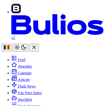
v2
Feed
Watchlist
Calendar
Articole
Flash News
Fair Price Index
StockBot