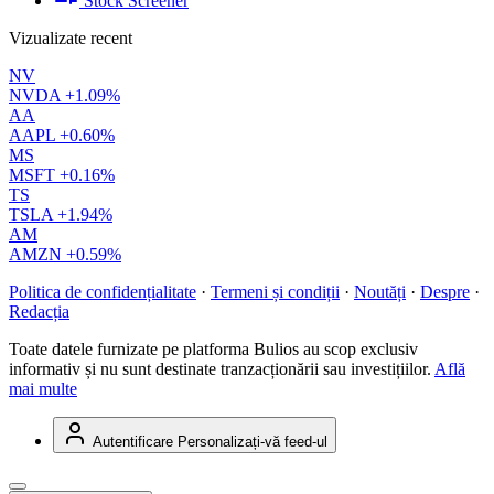
Stock Screener
Vizualizate recent
NV
NVDA
+1.09%
AA
AAPL
+0.60%
MS
MSFT
+0.16%
TS
TSLA
+1.94%
AM
AMZN
+0.59%
Politica de confidențialitate
·
Termeni și condiții
·
Noutăți
·
Despre
·
Redacția
Toate datele furnizate pe platforma Bulios au scop exclusiv
informativ și nu sunt destinate tranzacționării sau investițiilor.
Află
mai multe
Autentificare
Personalizați-vă feed-ul