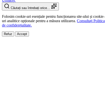
Urmăriți
Căutați sau întrebați orice…
Folosim cookie-uri esențiale pentru funcționarea site-ului și cookie-
uri analitice opționale pentru a măsura utilizarea.
Consultați Politica
de confidențialitate.
Refuz
Accept