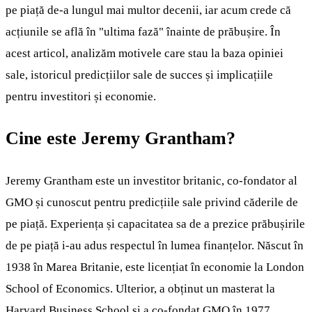
pe piață de-a lungul mai multor decenii, iar acum crede că
acțiunile se află în "ultima fază" înainte de prăbușire. În
acest articol, analizăm motivele care stau la baza opiniei
sale, istoricul predicțiilor sale de succes și implicațiile
pentru investitori și economie.
Cine este Jeremy Grantham?
Jeremy Grantham este un investitor britanic, co-fondator al
GMO și cunoscut pentru predicțiile sale privind căderile de
pe piață. Experiența și capacitatea sa de a prezice prăbușirile
de pe piață i-au adus respectul în lumea finanțelor. Născut în
1938 în Marea Britanie, este licențiat în economie la London
School of Economics. Ulterior, a obținut un masterat la
Harvard Business School și a co-fondat GMO în 1977.