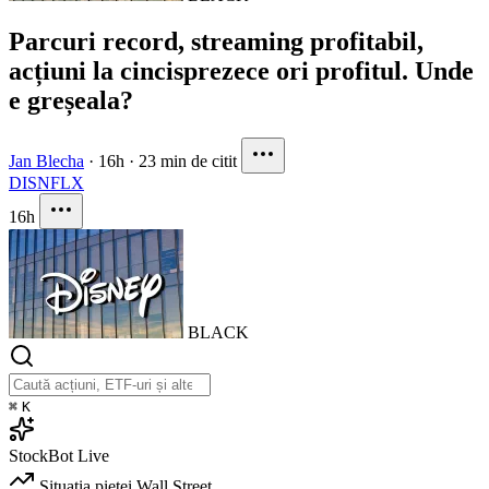
Parcuri record, streaming profitabil,
acțiuni la cincisprezece ori profitul. Unde
e greșeala?
Jan Blecha
·
16h
·
23 min de citit
DIS
NFLX
16h
BLACK
⌘
K
StockBot
Live
Situația pieței
Wall Street