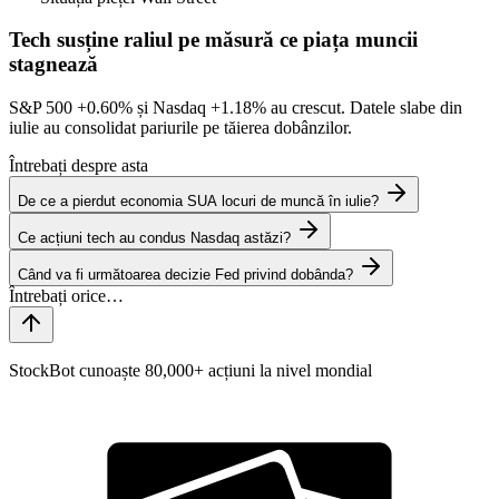
Tech susține raliul pe măsură ce piața muncii
stagnează
S&P 500
+0.60%
și Nasdaq
+1.18%
au crescut. Datele slabe din
iulie au consolidat pariurile pe tăierea dobânzilor.
Întrebați despre asta
De ce a pierdut economia SUA locuri de muncă în iulie?
Ce acțiuni tech au condus Nasdaq astăzi?
Când va fi următoarea decizie Fed privind dobânda?
StockBot cunoaște 80,000+ acțiuni la nivel mondial