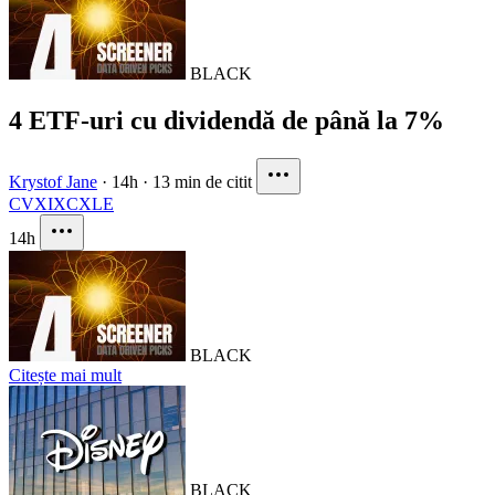
BLACK
4 ETF-uri cu dividendă de până la 7%
Krystof Jane
·
14h
·
13 min de citit
CVX
IXC
XLE
14h
BLACK
Citește mai mult
BLACK