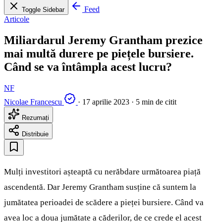
Feed
Toggle Sidebar
Articole
Miliardarul Jeremy Grantham prezice
mai multă durere pe piețele bursiere.
Când se va întâmpla acest lucru?
NF
Nicolae Francescu
·
17 aprilie 2023
·
5 min de citit
Rezumați
Distribuie
Mulți investitori așteaptă cu nerăbdare următoarea piață
ascendentă. Dar Jeremy Grantham susține că suntem la
jumătatea perioadei de scădere a pieței bursiere. Când va
avea loc a doua jumătate a căderilor, de ce crede el acest