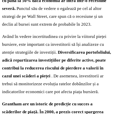
cu până la 50% dacă economia ar intra într-o recesiune
severă.
Punctul său de vedere o egalează pe cel al altor
strategi de pe Wall Street, care spun că o recesiune și un
declin al bursei sunt extrem de probabile în 2023.
Având în vedere incertitudinea cu privire la viitorul pieței
bursiere, este important ca investitorii să își analizeze cu
atenție strategiile de investiții.
Diversificarea portofoliului,
adică repartizarea investițiilor pe diferite active, poate
contribui la reducerea riscului de pierdere a valorii în
cazul unei scăderi a pieței
. De asemenea, investitorii ar
trebui să monitorizeze evoluția ratelor dobânzilor și a
indicatorilor economici care pot afecta piața bursieră.
Grantham are un istoric de predicție cu succes a
scăderilor de piață. În 2000, a prezis corect spargerea