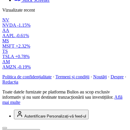
Stock Screener
Vizualizate recent
NV
NVDA
-1.15%
AA
AAPL
-0.61%
MS
MSFT
+2.32%
TS
TSLA
+0.78%
AM
AMZN
-0.19%
Politica de confidențialitate
·
Termeni și condiții
·
Noutăți
·
Despre
·
Redacția
Toate datele furnizate pe platforma Bulios au scop exclusiv
informativ și nu sunt destinate tranzacționării sau investițiilor.
Află
mai multe
Autentificare
Personalizați-vă feed-ul