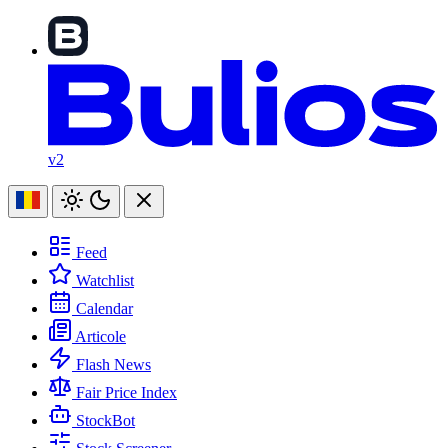
v2
Feed
Watchlist
Calendar
Articole
Flash News
Fair Price Index
StockBot