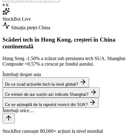
⌘
K
StockBot
Live
Situația pieței
China
Scăderi tech în Hong Kong, creșteri în China
continentală
Hang Seng
-1.50%
a scăzut sub presiunea tech SUA. Shanghai
Composite
+0.57%
a crescut pe fondul aurului.
Întrebați despre asta
De ce scad acțiunile tech la nivel global?
Ce minieri de aur susțin azi indicele Shanghai?
Ce se așteaptă de la raportul muncii din SUA?
StockBot cunoaște 80,000+ acțiuni la nivel mondial