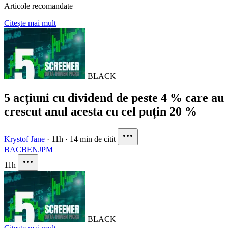
Articole recomandate
Citește mai mult
BLACK
5 acțiuni cu dividend de peste 4 % care au
crescut anul acesta cu cel puțin 20 %
Krystof Jane
·
11h
·
14 min de citit
BAC
BEN
JPM
11h
BLACK