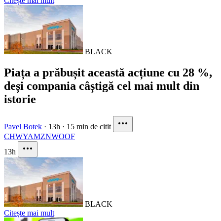
Citește mai mult
BLACK
Piața a prăbușit această acțiune cu 28 %,
deși compania câștigă cel mai mult din
istorie
Pavel Botek
·
13h
·
15 min de citit
CHWY
AMZN
WOOF
13h
BLACK
Citește mai mult