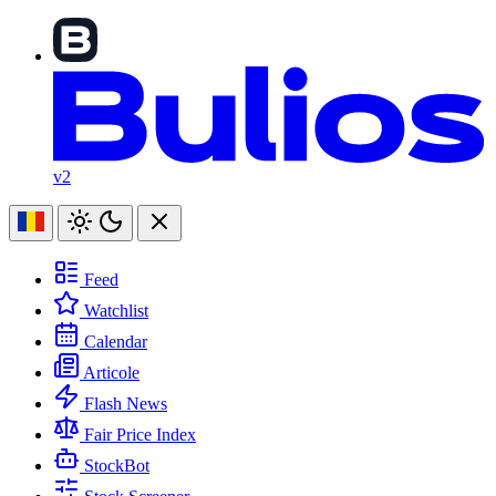
v2
Feed
Watchlist
Calendar
Articole
Flash News
Fair Price Index
StockBot