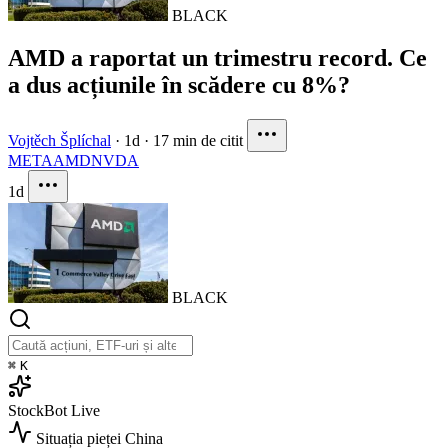
BLACK
AMD a raportat un trimestru record. Ce
a dus acțiunile în scădere cu 8%?
Vojtěch Šplíchal
·
1d
·
17 min de citit
META
AMD
NVDA
1d
BLACK
⌘
K
StockBot
Live
Situația pieței
China