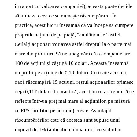
în raport cu valoarea companiei), aceasta poate decide
să inițieze ceea ce se numește răscumpărare. În
practică, acest lucru înseamnă că va începe să cumpere
propriile acțiuni de pe piață, "anulându-le" astfel.
Ceilalți acționari vor avea astfel dreptul la o parte mai
mare din profituri. Să ne imaginăm că o companie are
100 de acțiuni și câștigă 10 dolari. Aceasta înseamnă
un profit pe acțiune de 0,10 dolari. Cu toate acestea,
dacă răscumpără 15 acțiuni, restul acționarilor primesc
deja 0,117 dolari. În practică, acest lucru ar trebui să se
reflecte într-un preț mai mare al acțiunilor, pe măsură
ce EPS (profitul pe acțiune) crește. Avantajul
răscumpărărilor este că acestea sunt supuse unui
impozit de 1% (aplicabil companiilor cu sediul în