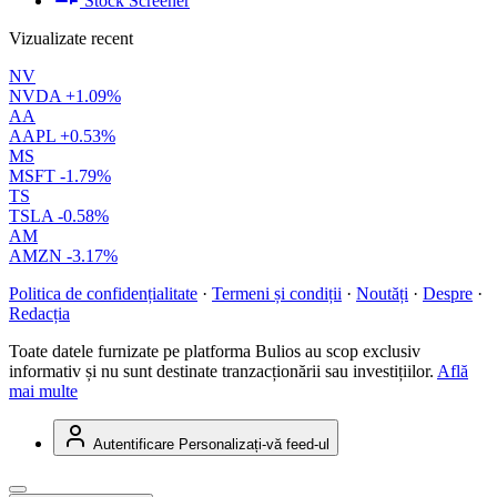
Stock Screener
Vizualizate recent
NV
NVDA
+1.09%
AA
AAPL
+0.53%
MS
MSFT
-1.79%
TS
TSLA
-0.58%
AM
AMZN
-3.17%
Politica de confidențialitate
·
Termeni și condiții
·
Noutăți
·
Despre
·
Redacția
Toate datele furnizate pe platforma Bulios au scop exclusiv
informativ și nu sunt destinate tranzacționării sau investițiilor.
Află
mai multe
Autentificare
Personalizați-vă feed-ul