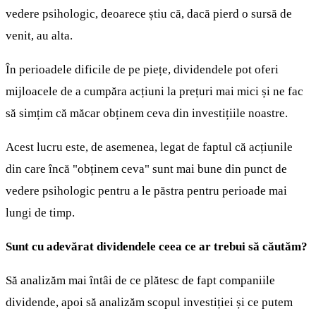
vedere psihologic, deoarece știu că, dacă pierd o sursă de
venit, au alta.
În perioadele dificile de pe piețe, dividendele pot oferi
mijloacele de a cumpăra acțiuni la prețuri mai mici și ne fac
să simțim că măcar obținem ceva din investițiile noastre.
Acest lucru este, de asemenea, legat de faptul că acțiunile
din care încă "obținem ceva" sunt mai bune din punct de
vedere psihologic pentru a le păstra pentru perioade mai
lungi de timp.
Sunt cu adevărat dividendele ceea ce ar trebui să căutăm?
Să analizăm mai întâi de ce plătesc de fapt companiile
dividende, apoi să analizăm scopul investiției și ce putem