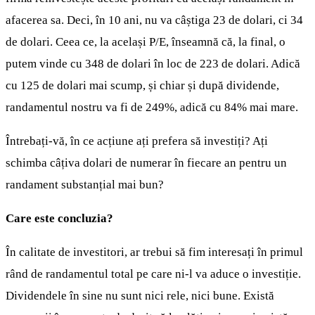
afacerea sa. Deci, în 10 ani, nu va câștiga 23 de dolari, ci 34
de dolari. Ceea ce, la același P/E, înseamnă că, la final, o
putem vinde cu 348 de dolari în loc de 223 de dolari. Adică
cu 125 de dolari mai scump, și chiar și după dividende,
randamentul nostru va fi de 249%, adică cu 84% mai mare.
Întrebați-vă, în ce acțiune ați prefera să investiți? Ați
schimba câțiva dolari de numerar în fiecare an pentru un
randament substanțial mai bun?
Care este concluzia?
În calitate de investitori, ar trebui să fim interesați în primul
rând de randamentul total pe care ni-l va aduce o investiție.
Dividendele în sine nu sunt nici rele, nici bune. Există