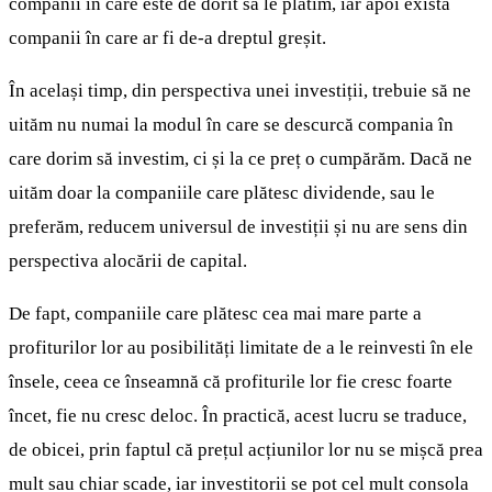
companii în care este de dorit să le plătim, iar apoi există
companii în care ar fi de-a dreptul greșit.
În același timp, din perspectiva unei investiții, trebuie să ne
uităm nu numai la modul în care se descurcă compania în
care dorim să investim, ci și la ce preț o cumpărăm. Dacă ne
uităm doar la companiile care plătesc dividende, sau le
preferăm, reducem universul de investiții și nu are sens din
perspectiva alocării de capital.
De fapt, companiile care plătesc cea mai mare parte a
profiturilor lor au posibilități limitate de a le reinvesti în ele
însele, ceea ce înseamnă că profiturile lor fie cresc foarte
încet, fie nu cresc deloc. În practică, acest lucru se traduce,
de obicei, prin faptul că prețul acțiunilor lor nu se mișcă prea
mult sau chiar scade, iar investitorii se pot cel mult consola