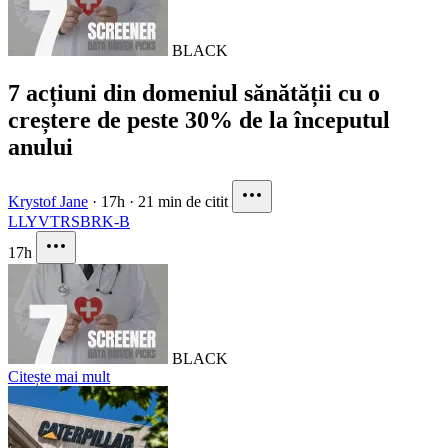
BLACK
7 acțiuni din domeniul sănătății cu o
creștere de peste 30% de la începutul
anului
Krystof Jane
·
17h
·
21 min de citit
LLY
VTRS
BRK-B
17h
BLACK
Citește mai mult