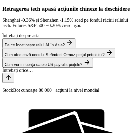
Retragerea tech apasă acțiunile chineze la deschidere
Shanghai
-0.36%
și Shenzhen
-1.15%
scad pe fondul răcirii raliului
tech. Futures S&P 500
+0.20%
cresc ușor.
Întrebați despre asta
De ce încetinește raliul AI în Asia?
Cum afectează acordul Strâmtorii Ormuz prețul petrolului?
Cum vor influența datele US payrolls piețele?
StockBot cunoaște 80,000+ acțiuni la nivel mondial