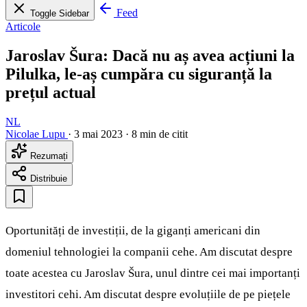
Feed
Toggle Sidebar
Articole
Jaroslav Šura: Dacă nu aș avea acțiuni la
Pilulka, le-aș cumpăra cu siguranță la
prețul actual
NL
Nicolae Lupu
·
3 mai 2023
·
8 min de citit
Rezumați
Distribuie
Oportunități de investiții, de la giganți americani din
domeniul tehnologiei la companii cehe. Am discutat despre
toate acestea cu Jaroslav Šura, unul dintre cei mai importanți
investitori cehi. Am discutat despre evoluțiile de pe piețele