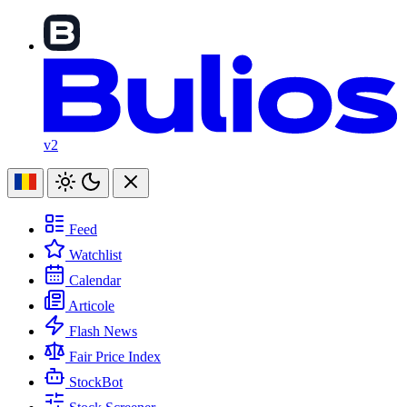
v2
Feed
Watchlist
Calendar
Articole
Flash News
Fair Price Index
StockBot