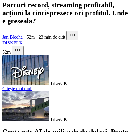
Parcuri record, streaming profitabil,
acțiuni la cincisprezece ori profitul. Unde
e greșeala?
Jan Blecha
·
52m
·
23 min de citit
DIS
NFLX
52m
BLACK
Citește mai mult
BLACK
Contracte AI de miliarde de dolari. Poate