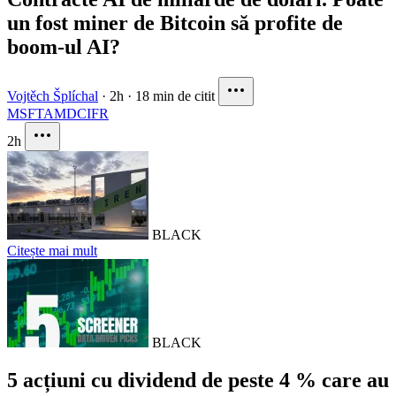
un fost miner de Bitcoin să profite de
boom-ul AI?
Vojtěch Šplíchal
·
2h
·
18 min de citit
MSFT
AMD
CIFR
2h
BLACK
Citește mai mult
BLACK
5 acțiuni cu dividend de peste 4 % care au