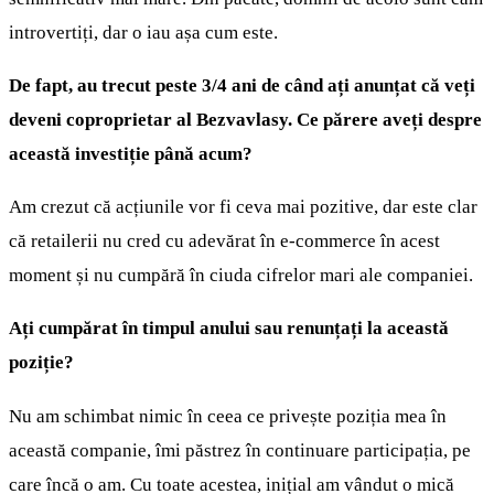
introvertiți, dar o iau așa cum este.
De fapt, au trecut peste 3/4 ani de când ați anunțat că veți
deveni coproprietar al Bezvavlasy. Ce părere aveți despre
această investiție până acum?
Am crezut că acțiunile vor fi ceva mai pozitive, dar este clar
că retailerii nu cred cu adevărat în e-commerce în acest
moment și nu cumpără în ciuda cifrelor mari ale companiei.
Ați cumpărat în timpul anului sau renunțați la această
poziție?
Nu am schimbat nimic în ceea ce privește poziția mea în
această companie, îmi păstrez în continuare participația, pe
care încă o am. Cu toate acestea, inițial am vândut o mică