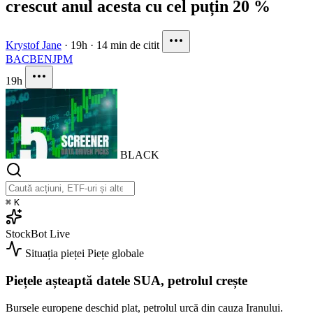
crescut anul acesta cu cel puțin 20 %
Krystof Jane
·
19h
·
14 min de citit
BAC
BEN
JPM
19h
BLACK
⌘
K
StockBot
Live
Situația pieței
Piețe globale
Piețele așteaptă datele SUA, petrolul crește
Bursele europene deschid plat, petrolul urcă din cauza Iranului.