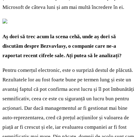
Microsoft de câteva luni și am mai multă încredere în ei.
Aș dori să trec acum la scena cehă, unde aș dori să
discutăm despre Bezvavlasy, o companie care ne-a
raportat recent cifrele sale. Ați putea să le analizați?
Pentru comerțul electronic, este o surpriză destul de plăcută.
Rezultatele lor au fost foarte bune pe termen lung și este un
avantaj faptul că pot confirma acest lucru și îl pot îmbunătăți
semnificativ, ceea ce este cu siguranță un lucru bun pentru
acționari. Dar dacă managementul ar fi gestionat mai bine
auto-reprezentarea, cred că prețul acțiunilor și valoarea de
piață ar fi crescut și ele, iar evaluarea companiei ar fi fost
semnificativ mai mare. Din păcate, domnii de acolo sunt cam