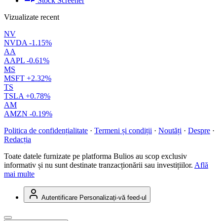
Stock Screener
Vizualizate recent
NV
NVDA
-1.15%
AA
AAPL
-0.61%
MS
MSFT
+2.32%
TS
TSLA
+0.78%
AM
AMZN
-0.19%
Politica de confidențialitate
·
Termeni și condiții
·
Noutăți
·
Despre
·
Redacția
Toate datele furnizate pe platforma Bulios au scop exclusiv
informativ și nu sunt destinate tranzacționării sau investițiilor.
Află
mai multe
Autentificare
Personalizați-vă feed-ul