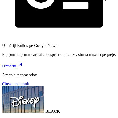
Urmăriți Bulios pe Google News
Fiți printre primii care află despre noi analize, știri și mișcări pe piețe.
Urmăriți
Articole recomandate
Citește mai mult
BLACK