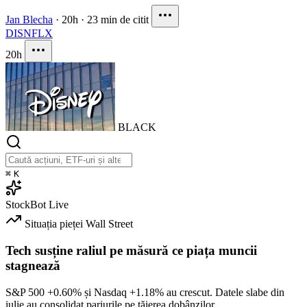
Jan Blecha
·
20h
·
23 min de citit
DIS
NFLX
20h
BLACK
⌘
K
StockBot
Live
Situația pieței
Wall Street
Tech susține raliul pe măsură ce piața muncii
stagnează
S&P 500
+0.60%
și Nasdaq
+1.18%
au crescut. Datele slabe din
iulie au consolidat pariurile pe tăierea dobânzilor.