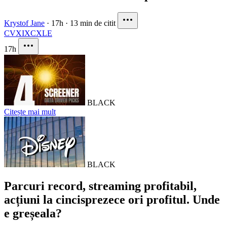
Krystof Jane
·
17h
·
13 min de citit
CVX
IXC
XLE
17h
BLACK
Citește mai mult
BLACK
Parcuri record, streaming profitabil,
acțiuni la cincisprezece ori profitul. Unde
e greșeala?