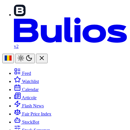
v2
Feed
Watchlist
Calendar
Articole
Flash News
Fair Price Index
StockBot