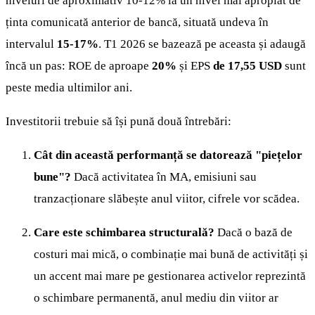
niveluri de aproximativ 10-12% la un nivel mai apropiat de
ținta comunicată anterior de bancă, situată undeva în
intervalul
15-17%
. T1 2026 se bazează pe aceasta și adaugă
încă un pas: ROE de aproape
20%
și EPS
de 17,55 USD
sunt
peste media ultimilor ani.
Investitorii trebuie să își pună două întrebări:
Cât din această performanță se datorează "piețelor
bune"?
Dacă activitatea în MA, emisiuni sau
tranzacționare slăbește anul viitor, cifrele vor scădea.
Care este schimbarea structurală?
Dacă o bază de
costuri mai mică, o combinație mai bună de activități și
un accent mai mare pe gestionarea activelor reprezintă
o schimbare permanentă, anul mediu din viitor ar