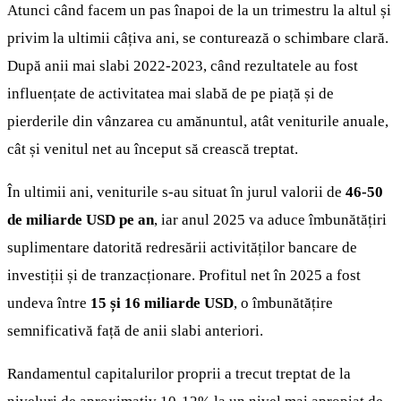
Atunci când facem un pas înapoi de la un trimestru la altul și
privim la ultimii câțiva ani, se conturează o schimbare clară.
După anii mai slabi 2022-2023, când rezultatele au fost
influențate de activitatea mai slabă de pe piață și de
pierderile din vânzarea cu amănuntul, atât veniturile anuale,
cât și venitul net au început să crească treptat.
În ultimii ani, veniturile s-au situat în jurul valorii de
46-50
de miliarde USD pe an
, iar anul 2025 va aduce îmbunătățiri
suplimentare datorită redresării activităților bancare de
investiții și de tranzacționare. Profitul net în 2025 a fost
undeva între
15 și 16 miliarde USD
, o îmbunătățire
semnificativă față de anii slabi anteriori.
Randamentul capitalurilor proprii a trecut treptat de la