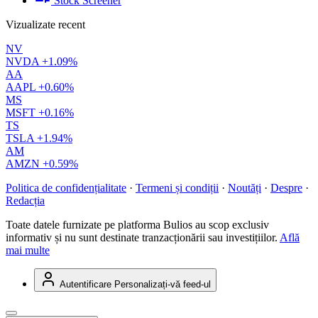
Stock Screener
Vizualizate recent
NV
NVDA
+1.09%
AA
AAPL
+0.60%
MS
MSFT
+0.16%
TS
TSLA
+1.94%
AM
AMZN
+0.59%
Politica de confidențialitate
·
Termeni și condiții
·
Noutăți
·
Despre
·
Redacția
Toate datele furnizate pe platforma Bulios au scop exclusiv
informativ și nu sunt destinate tranzacționării sau investițiilor.
Află
mai multe
Autentificare
Personalizați-vă feed-ul