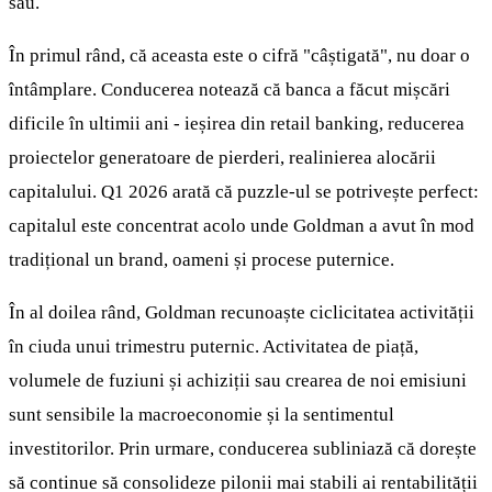
său.
În primul rând, că aceasta este o cifră "câștigată", nu doar o
întâmplare. Conducerea notează că banca a făcut mișcări
dificile în ultimii ani - ieșirea din retail banking, reducerea
proiectelor generatoare de pierderi, realinierea alocării
capitalului. Q1 2026 arată că puzzle-ul se potrivește perfect:
capitalul este concentrat acolo unde Goldman a avut în mod
tradițional un brand, oameni și procese puternice.
În al doilea rând, Goldman recunoaște ciclicitatea activității
în ciuda unui trimestru puternic. Activitatea de piață,
volumele de fuziuni și achiziții sau crearea de noi emisiuni
sunt sensibile la macroeconomie și la sentimentul
investitorilor. Prin urmare, conducerea subliniază că dorește
să continue să consolideze pilonii mai stabili ai rentabilității