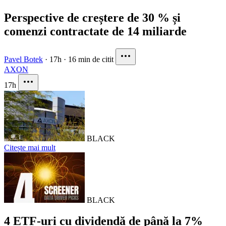
Perspective de creștere de 30 % și
comenzi contractate de 14 miliarde
Pavel Botek
·
17h
·
16 min de citit
AXON
17h
BLACK
Citește mai mult
BLACK
4 ETF-uri cu dividendă de până la 7%