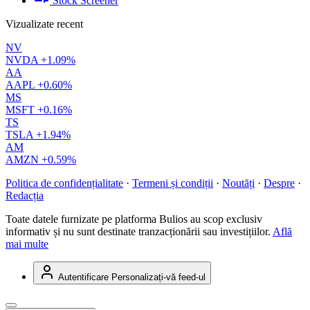
Stock Screener
Vizualizate recent
NV
NVDA
+1.09%
AA
AAPL
+0.60%
MS
MSFT
+0.16%
TS
TSLA
+1.94%
AM
AMZN
+0.59%
Politica de confidențialitate
·
Termeni și condiții
·
Noutăți
·
Despre
·
Redacția
Toate datele furnizate pe platforma Bulios au scop exclusiv
informativ și nu sunt destinate tranzacționării sau investițiilor.
Află
mai multe
Autentificare
Personalizați-vă feed-ul