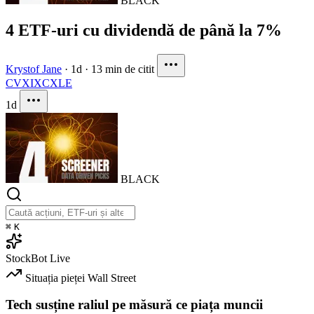
BLACK
4 ETF-uri cu dividendă de până la 7%
Krystof Jane
·
1d
·
13 min de citit
CVX
IXC
XLE
1d
BLACK
⌘
K
StockBot
Live
Situația pieței
Wall Street
Tech susține raliul pe măsură ce piața muncii