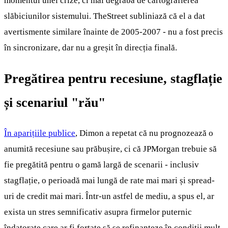
momentul unei crize, ci mai degrabă de cartografierea
slăbiciunilor sistemului. TheStreet subliniază că el a dat
avertismente similare înainte de 2005-2007 - nu a fost precis
în sincronizare, dar nu a greșit în direcția finală.
Pregătirea pentru recesiune, stagflație
și scenariul "rău"
În aparițiile publice
, Dimon a repetat că nu prognozează o
anumită recesiune sau prăbușire, ci că JPMorgan trebuie să
fie pregătită pentru o gamă largă de scenarii - inclusiv
stagflație, o perioadă mai lungă de rate mai mari și spread-
uri de credit mai mari. Într-un astfel de mediu, a spus el, ar
exista un stres semnificativ asupra firmelor puternic
îndatorate care ar fi forțate să se refinanțeze în condiții mult