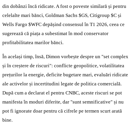
din dobânzi încă ridicate. A fost o poveste similară și pentru
celelalte mari bănci, Goldman Sachs
$GS
, Citigroup
$C
și
Wells Fargo
$WFC
depășind consensul în T1 2026, ceea ce
sugerează că piața a subestimat în mod conservator
profitabilitatea marilor bănci.
În același timp, însă, Dimon vorbește despre un "set complex
și în creștere de riscuri": conflicte geopolitice, volatilitatea
prețurilor la energie, deficite bugetare mari, evaluări ridicate
ale activelor și incertitudini legate de politica comercială.
După cum a declarat el pentru CNBC, aceste riscuri se pot
manifesta în moduri diferite, dar "sunt semnificative" și nu
pot fi ignorate doar pentru că cifrele pe termen scurt arată
bine.