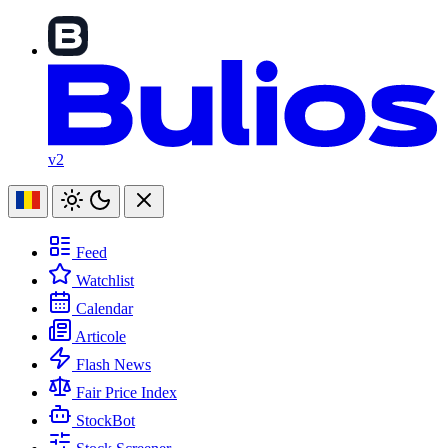
v2
Feed
Watchlist
Calendar
Articole
Flash News
Fair Price Index
StockBot