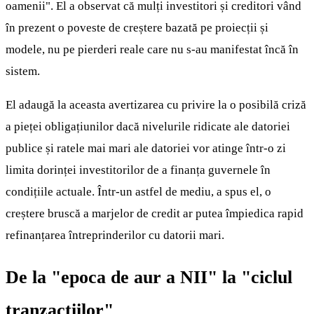
oamenii". El a observat că mulți investitori și creditori vând
în prezent o poveste de creștere bazată pe proiecții și
modele, nu pe pierderi reale care nu s-au manifestat încă în
sistem.
El adaugă la aceasta avertizarea cu privire la o posibilă criză
a pieței obligațiunilor dacă nivelurile ridicate ale datoriei
publice și ratele mai mari ale datoriei vor atinge într-o zi
limita dorinței investitorilor de a finanța guvernele în
condițiile actuale. Într-un astfel de mediu, a spus el, o
creștere bruscă a marjelor de credit ar putea împiedica rapid
refinanțarea întreprinderilor cu datorii mari.
De la "epoca de aur a NII" la "ciclul
tranzacțiilor"