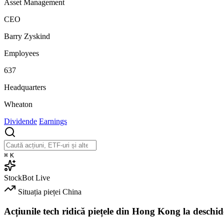
Asset Management
CEO
Barry Zyskind
Employees
637
Headquarters
Wheaton
Dividende
Earnings
⌘
K
StockBot
Live
Situația pieței
China
Acțiunile tech ridică piețele din Hong Kong la deschid