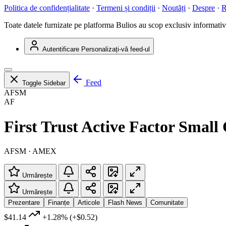
Politica de confidențialitate
·
Termeni și condiții
·
Noutăți
·
Despre
·
R
Toate datele furnizate pe platforma Bulios au scop exclusiv informativ ș
Autentificare
Personalizați-vă feed-ul
Feed
Toggle Sidebar
AFSM
AF
First Trust Active Factor Smal
AFSM · AMEX
Urmărește
Urmărește
Prezentare
Finanțe
Articole
Flash News
Comunitate
$41.14
+1.28%
(+$0.52)