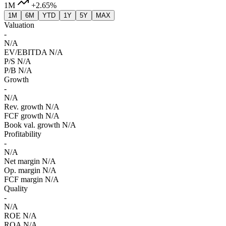
1M
+2.65%
1M
6M
YTD
1Y
5Y
MAX
Valuation
-
N/A
EV/EBITDA
N/A
P/S
N/A
P/B
N/A
Growth
-
N/A
Rev. growth
N/A
FCF growth
N/A
Book val. growth
N/A
Profitability
-
N/A
Net margin
N/A
Op. margin
N/A
FCF margin
N/A
Quality
-
N/A
ROE
N/A
ROA
N/A