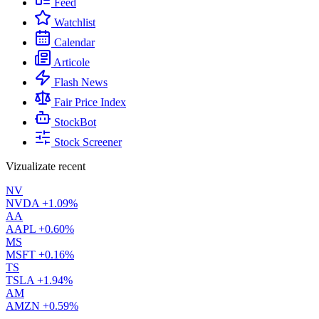
Feed
Watchlist
Calendar
Articole
Flash News
Fair Price Index
StockBot
Stock Screener
Vizualizate recent
NV
NVDA
+1.09%
AA
AAPL
+0.60%
MS
MSFT
+0.16%
TS
TSLA
+1.94%
AM
AMZN
+0.59%