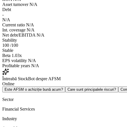
Asset turnover
N/A
Debt
-
N/A
Current ratio
N/A
Int. coverage
N/A
Net debt/EBITDA
N/A
Stability
100
/100
Stable
Beta
1.03x
EPS volatility
N/A
Profitable years
N/A
Întreabă StockBot despre AFSM
Online
Este AFSM o achiziție bună acum?
Care sunt principalele riscuri?
Com
Sector
Financial Services
Industry